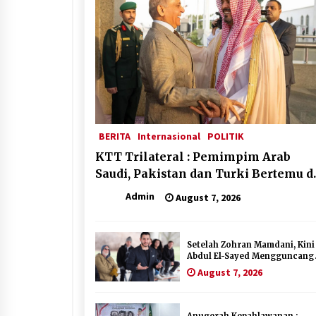
BERITA
Internasional
POLITIK
KTT Trilateral : Pemimpim Arab
Saudi, Pakistan dan Turki Bertemu d
Jeddah
Admin
August 7, 2026
Setelah Zohran Mamdani, Kini
Abdul El-Sayed Mengguncang
Politik Amerika
August 7, 2026
Anugerah Kepahlawanan :