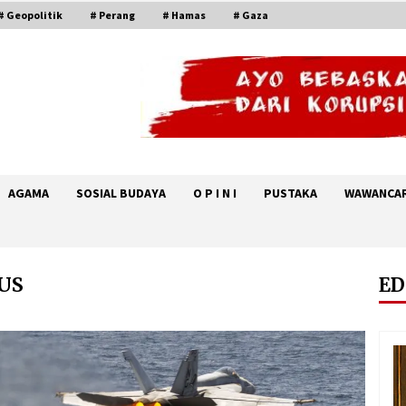
# Geopolitik
# Perang
# Hamas
# Gaza
AGAMA
SOSIAL BUDAYA
O P I N I
PUSTAKA
WAWANCA
US
ED
Setelah Zohran Mamdani, Kini
u
Abdul El-Sayed Mengguncang
Politik Amerika
August 7, 2026