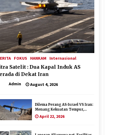
ERITA
FOKUS
HANKAM
Internasional
itra Satelit : Dua Kapal Induk AS
erada di Dekat Iran
Admin
August 4, 2026
Dilema Perang AS-Israel VS Iran:
Menang Kekuatan Tempur,
Kalah dalam Strategi
April 22, 2026
Laporan Aljazeera.net, Fasilitas