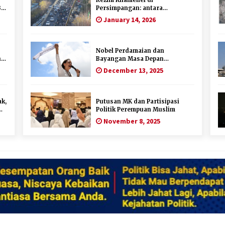
B
Persimpangan: antara
Mempertahankan Status Quo
January 14, 2026
atau Perubahan
Nobel Perdamaian dan
ng
Bayangan Masa Depan
Demokrasi di Venezuela
December 13, 2025
k,
Putusan MK dan Partisipasi
Politik Perempuan Muslim
November 8, 2025