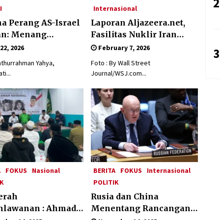
2
I
Internasional
a Perang AS-Israel
Laporan Aljazeera.net,
an: Menang
Fasilitas Nuklir Iran
tan Tempur, Kalah
antara Pegawasan dan
 22, 2026
February 7, 2026
3
 Strategi
Pembongkaran : Apa saja
Fathurrahman Yahya,
Foto : By Wall Street
Skenario yang Mungkin
i...
Journal/WSJ.com...
Terjadi ?
A
FOKUS
Nasional
BERITA
FOKUS
Internasional
IK
POLITIK
erah
Rusia dan China
hlawanan : Ahmad
Menentang Rancangan
 Minta Kader PKB
Resolusi AS tentang Gaza