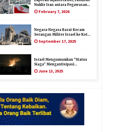
Nuklir Iran antara Pegawasan
dan Pembongkaran : Apa saja
February 7, 2026
Skenario yang Mungkin Terjadi
?
Negara-Negara Barat Kecam
Serangan Militer Israel ke Kota
Gaza
September 17, 2025
Israel Mengumumkan “Status
Siaga” Mengantisipasi
Serangan Balasan Iran
June 13, 2025