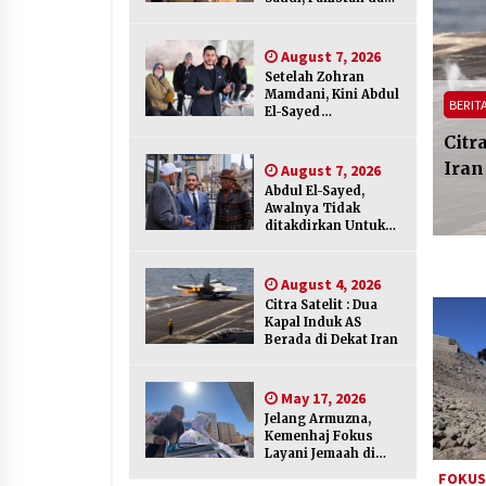
Citra Satelit : Dua Kapal Induk AS
Turki Bertemu di
Berada di Dekat Iran
Jeddah
August 4, 2026
August 7, 2026
Setelah Zohran
Mamdani, Kini Abdul
FOKUS
Internasional
TOKOH
BERIT
El-Sayed
Hari Keempat Operasional Haji
Mengguncang
2026, 15.349 Jemaah Telah
l El-Sayed, Awalnya Tidak ditakdirkan Untuk
Citr
Politik Amerika
Diberangkatkan
di Politisi
Iran
August 7, 2026
April 25, 2026
Abdul El-Sayed,
Admin
August 7, 2026
Awalnya Tidak
Dilema Perang AS-Israel VS Iran:
ditakdirkan Untuk
Menang Kekuatan Tempur, Kalah
Menjadi Politisi
dalam Strategi
April 22, 2026
August 4, 2026
Citra Satelit : Dua
Kapal Induk AS
Berada di Dekat Iran
May 17, 2026
Jelang Armuzna,
Kemenhaj Fokus
Layani Jemaah di
Makkah
FOKU