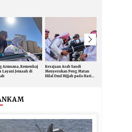
ng Armuzna, Kemenhaj
Kerajaan Arab Saudi
Hari Keempat Ope
s Layani Jemaah di
Menyerukan Peng Matan
Haji 2026, 15.349 
ah
Hilal Dzul Hijjah pada Hari
Telah Diberangka
Minggu
ANKAM