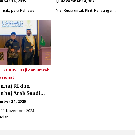
ber 14, 2025
November 14, 2025
 Tangerang
 fisik, para Pahlawan...
Misi Rusia untuk PBB: Rancangan...
ani Perjuangan
ik Gus Dur
A
FOKUS
Haji dan Umrah
asional
nhaj RI dan
haj Arab Saudi
atangani MOU
ber 14, 2025
k Penyelenggaraan
 11 November 2025 -
1447 H / 2026 M
rian...