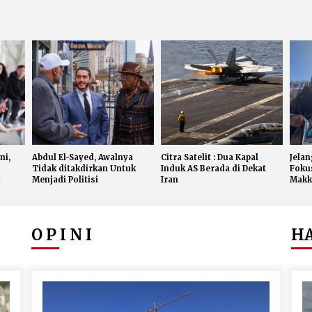
ni,
Abdul El-Sayed, Awalnya
Citra Satelit : Dua Kapal
Jela
Tidak ditakdirkan Untuk
Induk AS Berada di Dekat
Foku
Menjadi Politisi
Iran
Makk
O P I N I
H