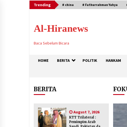
Skip
Trending
# china
# Fathurrahman Yahya
to
content
Al-Hiranews
Baca Sebelum Bicara
HOME
BERITA
POLITIK
HANKAM
Trending
BERITA
FOK
KTT Trilateral : Pemimpim Arab
Saudi, Pakistan dan Turki Bertem
August 7, 2026
di Jeddah
KTT Trilateral :
August 7, 2026
Pemimpim Arab
Saudi, Pakistan dan