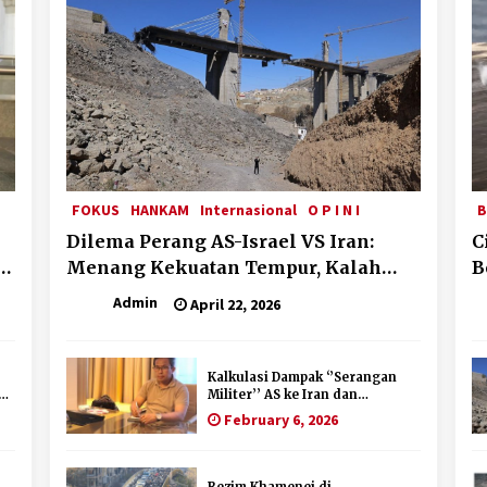
FOKUS
HANKAM
Internasional
O P I N I
B
Dilema Perang AS-Israel VS Iran:
C
i
Menang Kekuatan Tempur, Kalah
B
dalam Strategi
Admin
April 22, 2026
Kalkulasi Dampak ‘’Serangan
Militer’’ AS ke Iran dan
Penolakan Arab Saudi
February 6, 2026
Rezim Khamenei di