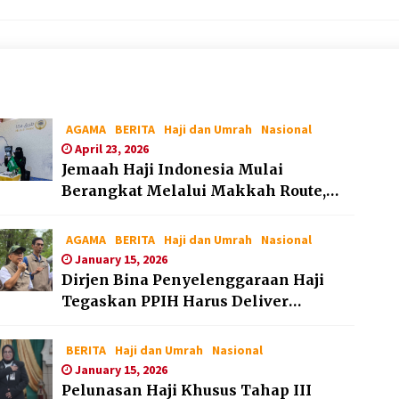
AGAMA
BERITA
Haji dan Umrah
Nasional
April 23, 2026
Jemaah Haji Indonesia Mulai
Berangkat Melalui Makkah Route,
Layanan Kian Mudah dan
Terintegrasi
AGAMA
BERITA
Haji dan Umrah
Nasional
January 15, 2026
Dirjen Bina Penyelenggaraan Haji
Tegaskan PPIH Harus Deliver
Services kepada Jemaah
BERITA
Haji dan Umrah
Nasional
January 15, 2026
Pelunasan Haji Khusus Tahap III