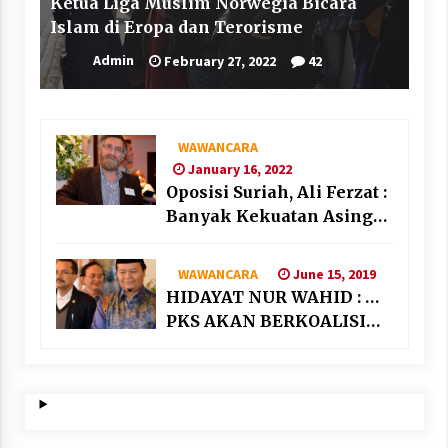
Ketua Liga Muslim Norwegia Bicara
Islam di Eropa dan Terorisme
Admin
February 27, 2022
42
WAWANCARA
January 16, 2022
Oposisi Suriah, Ali Ferzat :
Banyak Kekuatan Asing
“Bermain” di Suriah
June 15, 2019
WAWANCARA
HIDAYAT NUR WAHID : …
PKS AKAN BERKOALISI
DENGAN PARTAI
NASIONALIS SEKULAR