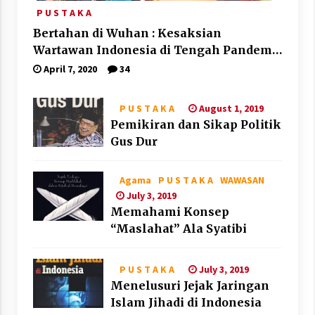
P U S T A K A
Bertahan di Wuhan : Kesaksian
Wartawan Indonesia di Tengah Pandemi
Corona
April 7, 2020
34
August 1, 2019
P U S T A K A
Pemikiran dan Sikap Politik
Gus Dur
Agama
P U S T A K A
WAWASAN
July 3, 2019
Memahami Konsep
“Maslahat” Ala Syatibi
July 3, 2019
P U S T A K A
Menelusuri Jejak Jaringan
Islam Jihadi di Indonesia