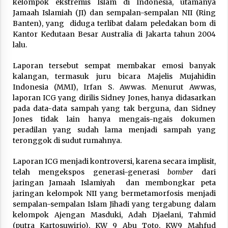
kelompok ekstremis Islam di Indonesia, utamanya
Jamaah Islamiah (JI) dan sempalan-sempalan NII (Ring
Hari Keempat Operasional Haji 2026, 15.349
Jemaah Telah Diberangkatkan
Banten), yang diduga terlibat dalam peledakan bom di
April 25, 2026
Kantor Kedutaan Besar Australia di Jakarta tahun 2004
lalu.
Bapenda Provinsi Banten Gandeng Politisi PKB
Laporan tersebut sempat membakar emosi banyak
Gelar Penyuluhan Optimalisasi Pajak Daerah di
kalangan, termasuk juru bicara Majelis Mujahidin
Kota Tangerang
Indonesia (MMI), Irfan S. Awwas. Menurut Awwas,
April 24, 2026
laporan ICG yang dirilis Sidney Jones, hanya didasarkan
pada data-data sampah yang tak berguna, dan Sidney
Jemaah Haji Indonesia Mulai Berangkat
Melalui Makkah Route, Layanan Kian Mudah
Jones tidak lain hanya mengais-ngais dokumen
dan Terintegrasi
peradilan yang sudah lama menjadi sampah yang
April 23, 2026
teronggok di sudut rumahnya.
Dilema Perang AS-Israel VS Iran: Menang
Laporan ICG menjadi kontroversi, karena secara implisit,
Kekuatan Tempur, Kalah dalam Strategi
telah mengekspos generasi-generasi
bomber
dari
April 22, 2026
jaringan Jamaah Islamiyah dan membongkar peta
jaringan kelompok NII yang bermetamorfosis menjadi
sempalan-sempalan Islam Jihadi yang tergabung dalam
Laporan Aljazeera.net, Fasilitas Nuklir Iran
antara Pegawasan dan Pembongkaran : Apa
kelompok Ajengan Masduki, Adah Djaelani, Tahmid
saja Skenario yang Mungkin Terjadi ?
(putra Kartosuwirjo), KW 9 Abu Toto, KW9 Mahfud