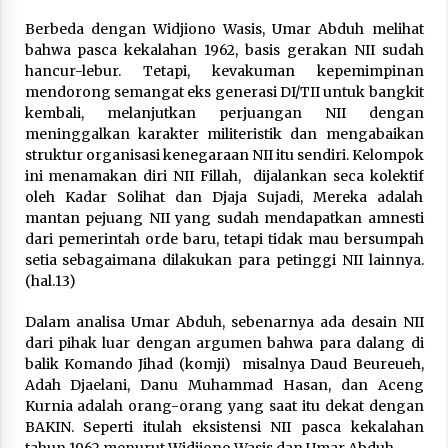
Berbeda dengan Widjiono Wasis, Umar Abduh melihat
bahwa pasca kekalahan 1962, basis gerakan NII sudah
hancur-lebur. Tetapi, kevakuman kepemimpinan
mendorong semangat eks generasi DI/TII untuk bangkit
kembali, melanjutkan perjuangan NII dengan
meninggalkan karakter militeristik dan mengabaikan
struktur organisasi kenegaraan NII itu sendiri. Kelompok
ini menamakan diri NII Fillah, dijalankan seca kolektif
oleh Kadar Solihat dan Djaja Sujadi, Mereka adalah
mantan pejuang NII yang sudah mendapatkan amnesti
dari pemerintah orde baru, tetapi tidak mau bersumpah
setia sebagaimana dilakukan para petinggi NII lainnya.
(hal.13)
Dalam analisa Umar Abduh, sebenarnya ada desain NII
dari pihak luar dengan argumen bahwa para dalang di
balik Komando Jihad (komji) misalnya Daud Beureueh,
Adah Djaelani, Danu Muhammad Hasan, dan Aceng
Kurnia adalah orang-orang yang saat itu dekat dengan
BAKIN. Seperti itulah eksistensi NII pasca kekalahan
tahun 1962 menurut Widjiono Wasis dan Umar Abduh.