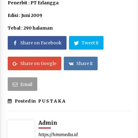
Penerbit : PT Erlangga
Edisi : Juni 2009
Tebal : 290 halaman
Share on Facebook
Tweet it
Share on Google
Share it
Email
Posted in
P U S T A K A
Admin
https://hiramedia.id