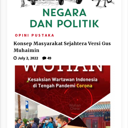
O P I N I
P U S T A K A
Konsep Masyarakat Sejahtera Versi Gus
Muhaimin
July 2, 2022
49