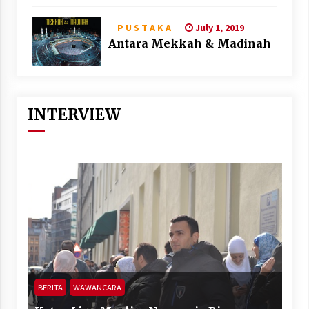
July 1, 2019
P U S T A K A
Antara Mekkah & Madinah
INTERVIEW
BERITA
WAWANCARA