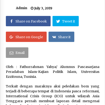
Abdul El-Sayed, Awalnya Tidak ditakdirkan
Admin
July 3, 2019
Untuk Menjadi Politisi
August 7, 2026
Share on Facebook
Tweet it
Setelah Zohran Mamdani, Kini Abdul El-Sayed
Mengguncang Politik Amerika
August 7, 2026
Share on Google
Share it
Citra Satelit : Dua Kapal Induk AS Berada di
Dekat Iran
Email
August 4, 2026
Oleh : Fathurrahman Yahya/ Alumnus Pascasarjana
Jelang Armuzna, Kemenhaj Fokus Layani
Peradaban Islam-Kajian Politik Islam, Universitas
Jemaah di Makkah
Ezzitouna, Tunisia.
May 17, 2026
Terkait dengan maraknya aksi peledakan bom yang
Kerajaan Arab Saudi Menyerukan Peng Matan
terjadi di beberapa tempat di Indonesia pasca reformasi,
Hilal Dzul Hijjah pada Hari Minggu
International Crisis Group (ICG) untuk wilayah Asia
May 17, 2026
Tenggara pernah membuat laporan detail mengenai