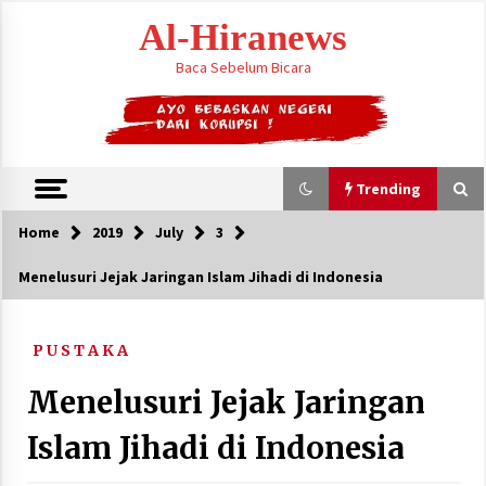
Skip
Al-Hiranews
to
content
Baca Sebelum Bicara
Trending
Home
2019
July
3
Trending
Menelusuri Jejak Jaringan Islam Jihadi di Indonesia
Houthi Menyerang Kamp Militer Pemerintah
dan Membom Najran di Arab Saudi
P U S T A K A
August 7, 2026
Menelusuri Jejak Jaringan
KTT Trilateral : Pemimpim Arab Saudi,
Pakistan dan Turki Bertemu di Jeddah
Islam Jihadi di Indonesia
August 7, 2026