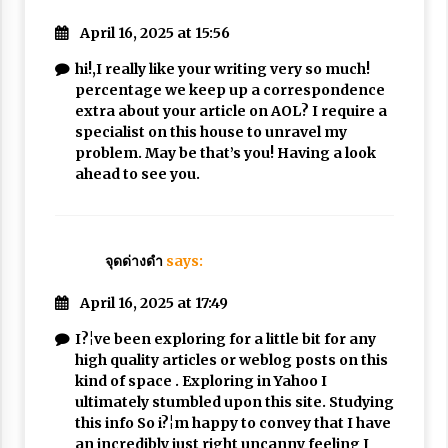
April 16, 2025 at 15:56
hi!,I really like your writing very so much!
percentage we keep up a correspondence
extra about your article on AOL? I require a
specialist on this house to unravel my
problem. May be that’s you! Having a look
ahead to see you.
จุดด่างดำ
says:
April 16, 2025 at 17:49
I?¦ve been exploring for a little bit for any
high quality articles or weblog posts on this
kind of space . Exploring in Yahoo I
ultimately stumbled upon this site. Studying
this info So i?¦m happy to convey that I have
an incredibly just right uncanny feeling I