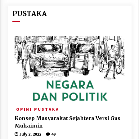
PUSTAKA
O P I N I
P U S T A K A
Konsep Masyarakat Sejahtera Versi Gus
Muhaimin
July 2, 2022
49