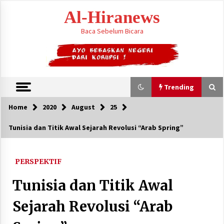
Skip
Al-Hiranews
to
content
Baca Sebelum Bicara
Trending
Home
2020
August
25
Trending
Tunisia dan Titik Awal Sejarah Revolusi “Arab Spring”
Houthi Menyerang Kamp Militer Pemerintah
dan Membom Najran di Arab Saudi
PERSPEKTIF
August 7, 2026
Tunisia dan Titik Awal
KTT Trilateral : Pemimpim Arab Saudi,
Pakistan dan Turki Bertemu di Jeddah
Sejarah Revolusi “Arab
August 7, 2026