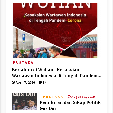
P U S T A K A
Bertahan di Wuhan : Kesaksian
Wartawan Indonesia di Tengah Pandemi
Corona
April 7, 2020
34
August 1, 2019
P U S T A K A
Pemikiran dan Sikap Politik
Gus Dur