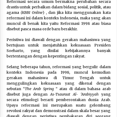
Reformasi secara umum bermakna perubahan secara
February 7, 2026
drastis untuk perbaikan dalam bidang sosial, politik, atau
agama
(KBBI Online
) , dan jika kita menggunakan kata
reformasi ini dalam konteks Indonesia, maka yang akan
muncul di benak kita yaitu Reformasi 1998 atau biasa
disebut pasca masa orde baru berakhir.
Peristiwa ini diawali dengan gerakan mahasiswa yang
bertujuan untuk menjatuhkan kekuasaan Presiden
Soeharto, yang dinilai kebijakannya banyak
bertentangan dengan kepentingan rakyat.
Selang beberapa tahun, reformasi yang bergulir dalam
konteks Indonesia pada 1998, muncul kemudian
gerakan mahasiswa di Timur Tengah untuk
menggulingkan kekuasaan yang dikenal dengan
sebutan “
The Arab Spring
” atau di dalam bahasa arab
disebut juga dengan
As-Tsauraat Al- ‘Arabiyyah
yang
secara etimologi berarti pemberontakan dunia Arab.
Upaya reformasi ini merupakan suatu gelombang
revolusi rakyat dan demonstrasi dalam skala besar yang
diawali dengan peristiwa pembakaran diri seorang