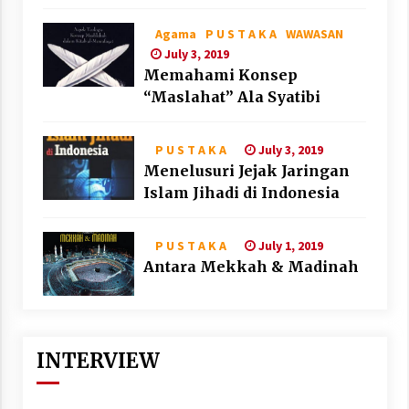
Agama
P U S T A K A
WAWASAN
July 3, 2019
Memahami Konsep
“Maslahat” Ala Syatibi
July 3, 2019
P U S T A K A
Menelusuri Jejak Jaringan
Islam Jihadi di Indonesia
July 1, 2019
P U S T A K A
Antara Mekkah & Madinah
INTERVIEW