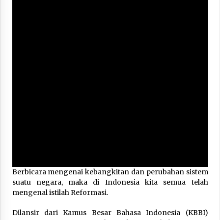
Hari Keempat Operasional Haji 2026, 15.349
Jemaah Telah Diberangkatkan
April 25, 2026
Bapenda Provinsi Banten Gandeng Politisi PKB
Gelar Penyuluhan Optimalisasi Pajak Daerah di
Kota Tangerang
April 24, 2026
Jemaah Haji Indonesia Mulai Berangkat
Melalui Makkah Route, Layanan Kian Mudah
dan Terintegrasi
April 23, 2026
Dilema Perang AS-Israel VS Iran: Menang
Kekuatan Tempur, Kalah dalam Strategi
April 22, 2026
Berbicara mengenai kebangkitan dan perubahan sistem
suatu negara, maka di Indonesia kita semua telah
mengenal istilah Reformasi.
Laporan Aljazeera.net, Fasilitas Nuklir Iran
antara Pegawasan dan Pembongkaran : Apa
Dilansir dari Kamus Besar Bahasa Indonesia (KBBI)
saja Skenario yang Mungkin Terjadi ?