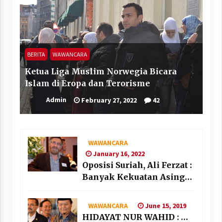
BERITA
WAWANCARA
Ketua Liga Muslim Norwegia Bicara
Islam di Eropa dan Terorisme
Admin
February 27, 2022
42
WAWANCARA
January 16, 2022
Oposisi Suriah, Ali Ferzat :
Banyak Kekuatan Asing
“Bermain” di Suriah
June 15, 2019
WAWANCARA
HIDAYAT NUR WAHID : …