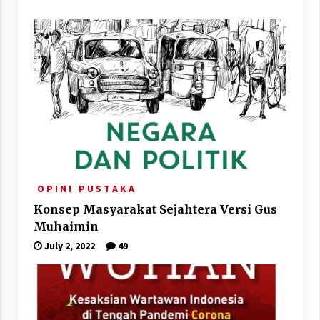
O P I N I
P U S T A K A
Konsep Masyarakat Sejahtera Versi Gus
Muhaimin
July 2, 2022
49