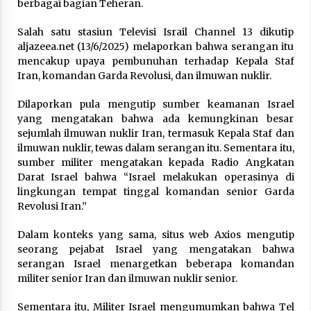
berbagai bagian Teheran.
Hari Keempat Operasional Haji 2026, 15.349
Jemaah Telah Diberangkatkan
Salah satu stasiun Televisi Israil Channel 13 dikutip
April 25, 2026
aljazeea.net (13/6/2025) melaporkan bahwa serangan itu
mencakup upaya pembunuhan terhadap Kepala Staf
Iran, komandan Garda Revolusi, dan ilmuwan nuklir.
Bapenda Provinsi Banten Gandeng Politisi PKB
Gelar Penyuluhan Optimalisasi Pajak Daerah di
Dilaporkan pula mengutip sumber keamanan Israel
Kota Tangerang
yang mengatakan bahwa ada kemungkinan besar
April 24, 2026
sejumlah ilmuwan nuklir Iran, termasuk Kepala Staf dan
ilmuwan nuklir, tewas dalam serangan itu. Sementara itu,
Jemaah Haji Indonesia Mulai Berangkat
Melalui Makkah Route, Layanan Kian Mudah
sumber militer mengatakan kepada Radio Angkatan
dan Terintegrasi
Darat Israel bahwa “Israel melakukan operasinya di
April 23, 2026
lingkungan tempat tinggal komandan senior Garda
Revolusi Iran.”
Dilema Perang AS-Israel VS Iran: Menang
Kekuatan Tempur, Kalah dalam Strategi
Dalam konteks yang sama, situs web Axios mengutip
April 22, 2026
seorang pejabat Israel yang mengatakan bahwa
serangan Israel menargetkan beberapa komandan
militer senior Iran dan ilmuwan nuklir senior.
Laporan Aljazeera.net, Fasilitas Nuklir Iran
antara Pegawasan dan Pembongkaran : Apa
saja Skenario yang Mungkin Terjadi ?
Sementara itu, Militer Israel mengumumkan bahwa Tel