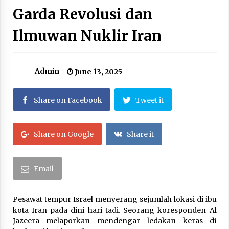
Garda Revolusi dan
Abdul El-Sayed, Awalnya Tidak ditakdirkan
Untuk Menjadi Politisi
August 7, 2026
Ilmuwan Nuklir Iran
Setelah Zohran Mamdani, Kini Abdul El-Sayed
Mengguncang Politik Amerika
Admin
June 13, 2025
August 7, 2026
Share on Facebook
Tweet it
Citra Satelit : Dua Kapal Induk AS Berada di
Dekat Iran
August 4, 2026
Share on Google
Share it
Jelang Armuzna, Kemenhaj Fokus Layani
Jemaah di Makkah
Email
May 17, 2026
Kerajaan Arab Saudi Menyerukan Peng Matan
Pesawat tempur Israel menyerang sejumlah lokasi di ibu
Hilal Dzul Hijjah pada Hari Minggu
kota Iran pada dini hari tadi. Seorang koresponden Al
May 17, 2026
Jazeera melaporkan mendengar ledakan keras di