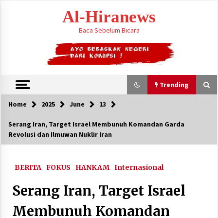
Skip
Al-Hiranews
to
content
Baca Sebelum Bicara
Trending
Home
2025
June
13
Trending
Serang Iran, Target Israel Membunuh Komandan Garda
Revolusi dan Ilmuwan Nuklir Iran
Houthi Menyerang Kamp Militer Pemerintah
dan Membom Najran di Arab Saudi
August 7, 2026
BERITA
FOKUS
HANKAM
Internasional
KTT Trilateral : Pemimpim Arab Saudi,
Serang Iran, Target Israel
Pakistan dan Turki Bertemu di Jeddah
August 7, 2026
Membunuh Komandan