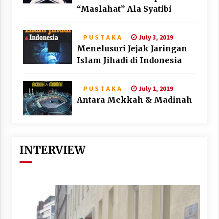
“Maslahat” Ala Syatibi
July 3, 2019
P U S T A K A
Menelusuri Jejak Jaringan
Islam Jihadi di Indonesia
July 1, 2019
P U S T A K A
Antara Mekkah & Madinah
INTERVIEW