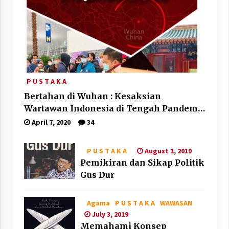
P U S T A K A
Bertahan di Wuhan : Kesaksian
Wartawan Indonesia di Tengah Pandemi
Corona
April 7, 2020
34
August 1, 2019
P U S T A K A
Pemikiran dan Sikap Politik
Gus Dur
Agama
P U S T A K A
WAWASAN
July 3, 2019
Memahami Konsep