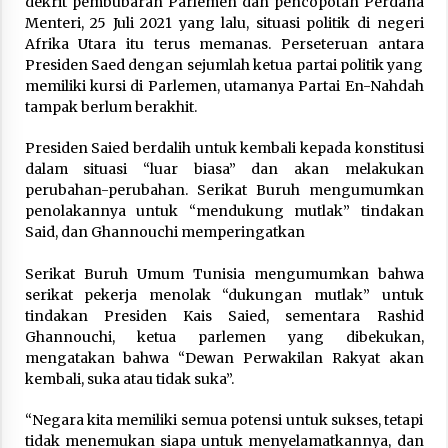
dekrit pembubaran Parlemen dan pencopotan Perdana
Menteri, 25 Juli 2021 yang lalu, situasi politik di negeri
Hari Keempat Operasional Haji 2026, 15.349
Afrika Utara itu terus memanas. Perseteruan antara
Jemaah Telah Diberangkatkan
Presiden Saed dengan sejumlah ketua partai politik yang
April 25, 2026
memiliki kursi di Parlemen, utamanya Partai En-Nahdah
tampak berlum berakhit.
Bapenda Provinsi Banten Gandeng Politisi PKB
Gelar Penyuluhan Optimalisasi Pajak Daerah di
Presiden Saied berdalih untuk kembali kepada konstitusi
Kota Tangerang
dalam situasi “luar biasa” dan akan melakukan
April 24, 2026
perubahan-perubahan. Serikat Buruh mengumumkan
penolakannya untuk “mendukung mutlak” tindakan
Jemaah Haji Indonesia Mulai Berangkat
Melalui Makkah Route, Layanan Kian Mudah
Said, dan Ghannouchi memperingatkan
dan Terintegrasi
April 23, 2026
Serikat Buruh Umum Tunisia mengumumkan bahwa
serikat pekerja menolak “dukungan mutlak” untuk
Dilema Perang AS-Israel VS Iran: Menang
tindakan Presiden Kais Saied, sementara Rashid
Kekuatan Tempur, Kalah dalam Strategi
Ghannouchi, ketua parlemen yang dibekukan,
April 22, 2026
mengatakan bahwa “Dewan Perwakilan Rakyat akan
kembali, suka atau tidak suka”.
Laporan Aljazeera.net, Fasilitas Nuklir Iran
antara Pegawasan dan Pembongkaran : Apa
“Negara kita memiliki semua potensi untuk sukses, tetapi
saja Skenario yang Mungkin Terjadi ?
tidak menemukan siapa untuk menyelamatkannya, dan