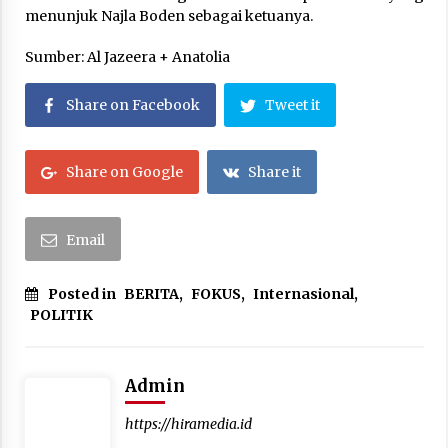
menunjuk Najla Boden sebagai ketuanya.
Sumber: Al Jazeera + Anatolia
Share on Facebook
Tweet it
Share on Google
Share it
Email
Posted in
BERITA
,
FOKUS
,
Internasional
,
POLITIK
Admin
https://hiramedia.id