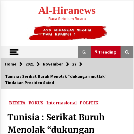
Skip
Al-Hiranews
to
content
Baca Sebelum Bicara
Trending
Home
2021
November
27
Trending
Tunisia : Serikat Buruh Menolak “dukungan mutlak”
Tindakan Presiden Saied
Houthi Menyerang Kamp Militer Pemerintah
dan Membom Najran di Arab Saudi
August 7, 2026
BERITA
FOKUS
Internasional
POLITIK
KTT Trilateral : Pemimpim Arab Saudi,
Tunisia : Serikat Buruh
Pakistan dan Turki Bertemu di Jeddah
August 7, 2026
Menolak “dukungan