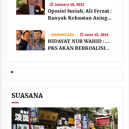
January 16, 2022
Oposisi Suriah, Ali Ferzat :
Banyak Kekuatan Asing
“Bermain” di Suriah
June 15, 2019
WAWANCARA
HIDAYAT NUR WAHID : …
PKS AKAN BERKOALISI
DENGAN PARTAI
NASIONALIS SEKULAR
SUASANA
Video
Player