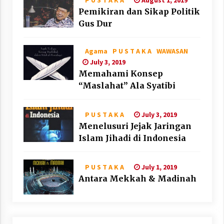
P U S T A K A
Pemikiran dan Sikap Politik
Gus Dur
Agama
P U S T A K A
WAWASAN
July 3, 2019
Memahami Konsep
“Maslahat” Ala Syatibi
July 3, 2019
P U S T A K A
Menelusuri Jejak Jaringan
Islam Jihadi di Indonesia
July 1, 2019
P U S T A K A
Antara Mekkah & Madinah