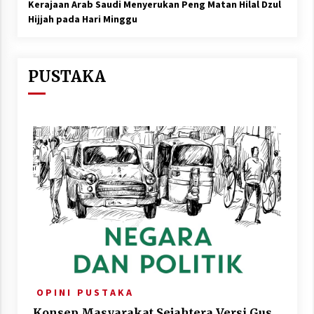
Kerajaan Arab Saudi Menyerukan Peng Matan Hilal Dzul
Hijjah pada Hari Minggu
PUSTAKA
O P I N I
P U S T A K A
Konsep Masyarakat Sejahtera Versi Gus