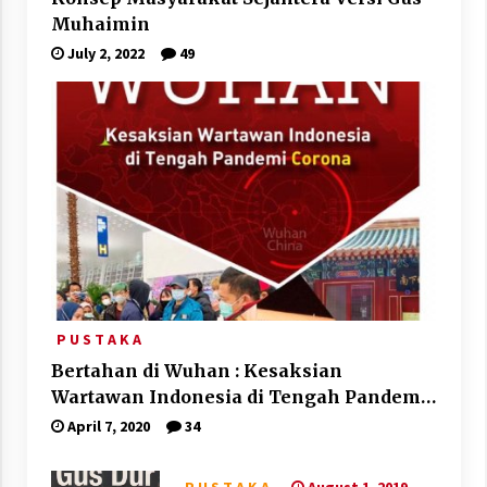
Muhaimin
July 2, 2022
49
P U S T A K A
Bertahan di Wuhan : Kesaksian
Wartawan Indonesia di Tengah Pandemi
Corona
April 7, 2020
34
August 1, 2019