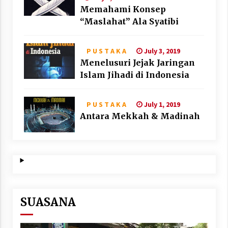
Memahami Konsep
“Maslahat” Ala Syatibi
July 3, 2019
P U S T A K A
Menelusuri Jejak Jaringan
Islam Jihadi di Indonesia
July 1, 2019
P U S T A K A
Antara Mekkah & Madinah
SUASANA
Video