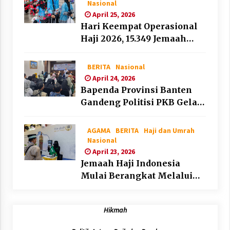
Nasional
April 25, 2026
Hari Keempat Operasional
Haji 2026, 15.349 Jemaah
Telah Diberangkatkan
BERITA
Nasional
April 24, 2026
Bapenda Provinsi Banten
Gandeng Politisi PKB Gelar
Penyuluhan Optimalisasi
Pajak Daerah di Kota
AGAMA
BERITA
Haji dan Umrah
Tangerang
Nasional
April 23, 2026
Jemaah Haji Indonesia
Mulai Berangkat Melalui
Makkah Route, Layanan
Kian Mudah dan
Hikmah
Terintegrasi