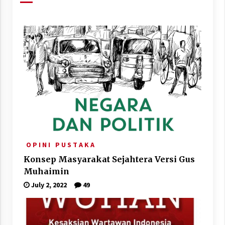
O P I N I
P U S T A K A
Konsep Masyarakat Sejahtera Versi Gus
Muhaimin
July 2, 2022
49