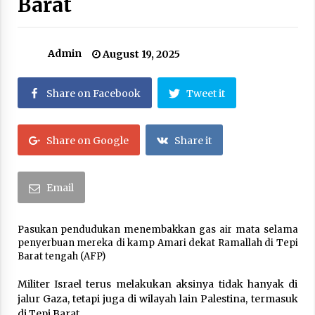
Barat
Kerajaan Arab Saudi Menyerukan Peng Matan
Hilal Dzul Hijjah pada Hari Minggu
May 17, 2026
Admin
August 19, 2025
Hari Keempat Operasional Haji 2026, 15.349
Jemaah Telah Diberangkatkan
Share on Facebook
Tweet it
April 25, 2026
Share on Google
Share it
Bapenda Provinsi Banten Gandeng Politisi PKB
Gelar Penyuluhan Optimalisasi Pajak Daerah di
Kota Tangerang
April 24, 2026
Email
Jemaah Haji Indonesia Mulai Berangkat
Melalui Makkah Route, Layanan Kian Mudah
Pasukan pendudukan menembakkan gas air mata selama
dan Terintegrasi
penyerbuan mereka di kamp Amari dekat Ramallah di Tepi
April 23, 2026
Barat tengah (AFP)
Dilema Perang AS-Israel VS Iran: Menang
Militer Israel terus melakukan aksinya tidak hanyak di
Kekuatan Tempur, Kalah dalam Strategi
jalur Gaza, tetapi juga di wilayah lain Palestina, termasuk
April 22, 2026
di Tepi Barat.