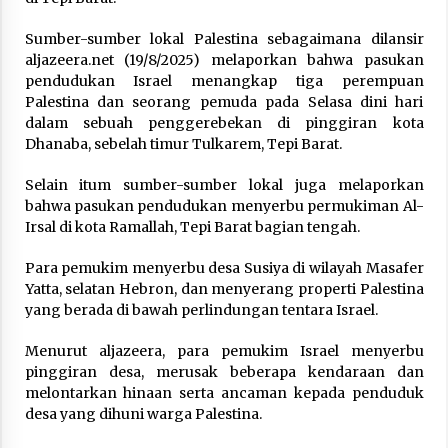
Laporan Aljazeera.net, Fasilitas Nuklir Iran
Sumber-sumber lokal Palestina sebagaimana dilansir
antara Pegawasan dan Pembongkaran : Apa
aljazeera.net (19/8/2025) melaporkan bahwa pasukan
saja Skenario yang Mungkin Terjadi ?
pendudukan Israel menangkap tiga perempuan
February 7, 2026
Palestina dan seorang pemuda pada Selasa dini hari
dalam sebuah penggerebekan di pinggiran kota
Kalkulasi Dampak ‘’Serangan Militer’’ AS ke
Dhanaba, sebelah timur Tulkarem, Tepi Barat.
Iran dan Penolakan Arab Saudi
February 6, 2026
Selain itum sumber-sumber lokal juga melaporkan
bahwa pasukan pendudukan menyerbu permukiman Al-
Dirjen Bina Penyelenggaraan Haji Tegaskan
Irsal di kota Ramallah, Tepi Barat bagian tengah.
PPIH Harus Deliver Services kepada Jemaah
January 15, 2026
Para pemukim menyerbu desa Susiya di wilayah Masafer
Yatta, selatan Hebron, dan menyerang properti Palestina
yang berada di bawah perlindungan tentara Israel.
Pelunasan Haji Khusus Tahap III Ditutup,
Serapan Kuota Capai 101,81%
Menurut aljazeera, para pemukim Israel menyerbu
January 15, 2026
pinggiran desa, merusak beberapa kendaraan dan
melontarkan hinaan serta ancaman kepada penduduk
Rezim Khamenei di Persimpangan: antara
desa yang dihuni warga Palestina.
Mempertahankan Status Quo atau Perubahan
January 14, 2026