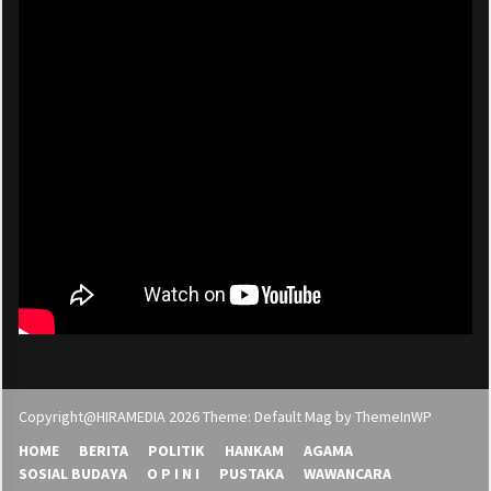
Copyright@HIRAMEDIA 2026 Theme: Default Mag by
ThemeInWP
HOME
BERITA
POLITIK
HANKAM
AGAMA
SOSIAL BUDAYA
O P I N I
PUSTAKA
WAWANCARA