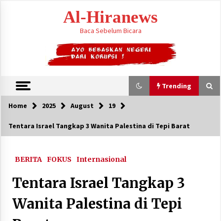
Skip
Al-Hiranews
to
content
Baca Sebelum Bicara
Trending
Home
2025
August
19
Trending
Tentara Israel Tangkap 3 Wanita Palestina di Tepi Barat
Citra Satelit : Dua Kapal Induk AS Berada di
Dekat Iran
BERITA
FOKUS
Internasional
August 4, 2026
Tentara Israel Tangkap 3
Jelang Armuzna, Kemenhaj Fokus Layani
Jemaah di Makkah
Wanita Palestina di Tepi
May 17, 2026