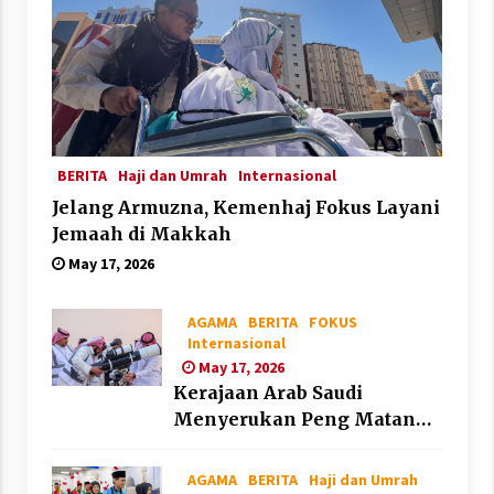
BERITA
Haji dan Umrah
Internasional
Jelang Armuzna, Kemenhaj Fokus Layani
Jemaah di Makkah
May 17, 2026
AGAMA
BERITA
FOKUS
Internasional
May 17, 2026
Kerajaan Arab Saudi
Menyerukan Peng Matan
Hilal Dzul Hijjah pada Hari
Minggu
AGAMA
BERITA
Haji dan Umrah