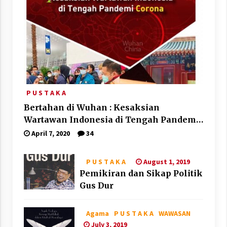
P U S T A K A
Bertahan di Wuhan : Kesaksian
Wartawan Indonesia di Tengah Pandemi
Corona
April 7, 2020
34
August 1, 2019
P U S T A K A
Pemikiran dan Sikap Politik
Gus Dur
Agama
P U S T A K A
WAWASAN
July 3, 2019