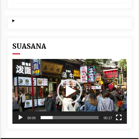
DENGAN PARTAI
NASIONALIS SEKULAR
SUASANA
Video
Player
00:00
00:17