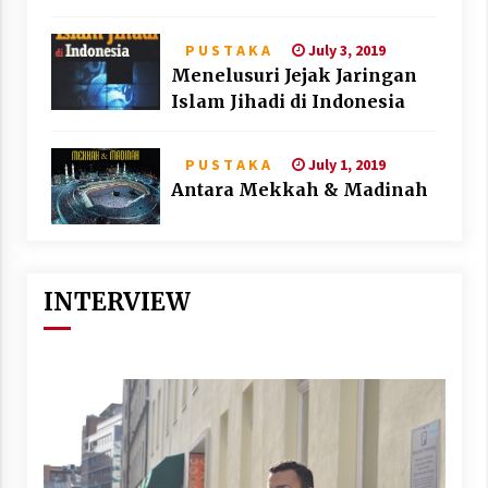
July 3, 2019
P U S T A K A
Menelusuri Jejak Jaringan
Islam Jihadi di Indonesia
July 1, 2019
P U S T A K A
Antara Mekkah & Madinah
INTERVIEW