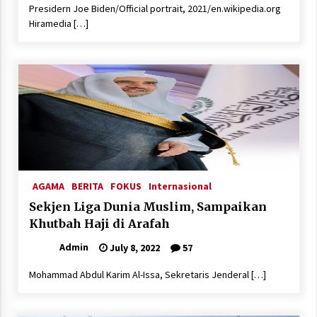
February 7, 2026
Presidern Joe Biden/Official portrait, 2021/en.wikipedia.org
Hiramedia […]
AGAMA
BERITA
FOKUS
Internasional
Sekjen Liga Dunia Muslim, Sampaikan
Khutbah Haji di Arafah
Admin
July 8, 2022
57
Mohammad Abdul Karim Al-Issa, Sekretaris Jenderal […]