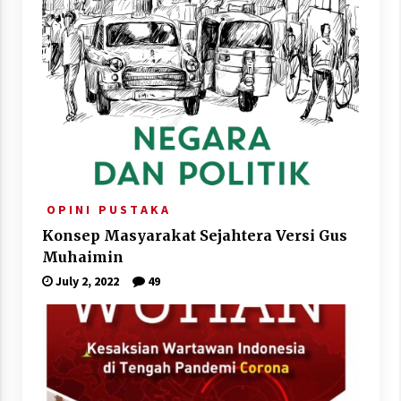
O P I N I
P U S T A K A
Konsep Masyarakat Sejahtera Versi Gus
Muhaimin
July 2, 2022
49