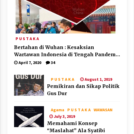
P U S T A K A
Bertahan di Wuhan : Kesaksian
Wartawan Indonesia di Tengah Pandemi
Corona
April 7, 2020
34
August 1, 2019
P U S T A K A
Pemikiran dan Sikap Politik
Gus Dur
Agama
P U S T A K A
WAWASAN
July 3, 2019
Memahami Konsep
“Maslahat” Ala Syatibi