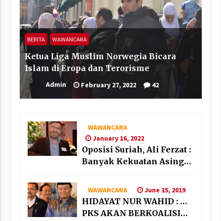
BERITA
WAWANCARA
Ketua Liga Muslim Norwegia Bicara
Islam di Eropa dan Terorisme
Admin
February 27, 2022
42
WAWANCARA
January 16, 2022
Oposisi Suriah, Ali Ferzat :
Banyak Kekuatan Asing
“Bermain” di Suriah
June 15, 2019
WAWANCARA
HIDAYAT NUR WAHID : …
PKS AKAN BERKOALISI