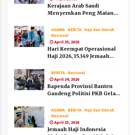
Kerajaan Arab Saudi
Menyerukan Peng Matan
Hilal Dzul Hijjah pada Hari
Minggu
AGAMA
BERITA
Haji dan Umrah
Nasional
April 25, 2026
Hari Keempat Operasional
Haji 2026, 15.349 Jemaah
Telah Diberangkatkan
BERITA
Nasional
April 24, 2026
Bapenda Provinsi Banten
Gandeng Politisi PKB Gelar
Penyuluhan Optimalisasi
Pajak Daerah di Kota
AGAMA
BERITA
Haji dan Umrah
Tangerang
Nasional
April 23, 2026
Jemaah Haji Indonesia