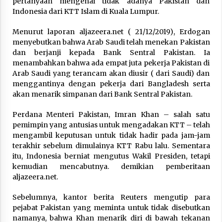
pertanyaan mengenai tidak adanya Pakistan dan
Indonesia dari KTT Islam di Kuala Lumpur.
Laporan Aljazeera.net, Fasilitas Nuklir Iran
antara Pegawasan dan Pembongkaran : Apa
Menurut laporan aljazeera.net ( 21/12/2019), Erdogan
saja Skenario yang Mungkin Terjadi ?
menyebutkan bahwa Arab Saudi telah menekan Pakistan
February 7, 2026
dan berjanji kepada Bank Sentral Pakistan. Ia
menambahkan bahwa ada empat juta pekerja Pakistan di
Kalkulasi Dampak ‘’Serangan Militer’’ AS ke
Arab Saudi yang terancam akan diusir ( dari Saudi) dan
Iran dan Penolakan Arab Saudi
menggantinya dengan pekerja dari Bangladesh serta
February 6, 2026
akan menarik simpanan dari Bank Sentral Pakistan.
Dirjen Bina Penyelenggaraan Haji Tegaskan
Perdana Menteri Pakistan, Imran Khan – salah satu
PPIH Harus Deliver Services kepada Jemaah
pemimpin yang antusias untuk mengadakan KTT – telah
January 15, 2026
mengambil keputusan untuk tidak hadir pada jam-jam
terakhir sebelum dimulainya KTT Rabu lalu. Sementara
Pelunasan Haji Khusus Tahap III Ditutup,
itu, Indonesia berniat mengutus Wakil Presiden, tetapi
Serapan Kuota Capai 101,81%
kemudian mencabutnya. demikian pemberitaan
January 15, 2026
aljazeera.net.
Sebelumnya, kantor berita Reuters mengutip para
Rezim Khamenei di Persimpangan: antara
pejabat Pakistan yang meminta untuk tidak disebutkan
Mempertahankan Status Quo atau Perubahan
namanya, bahwa Khan menarik diri di bawah tekanan
January 14, 2026