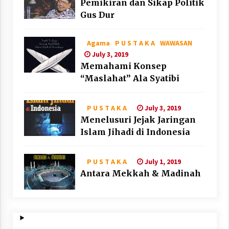
Pemikiran dan Sikap Politik
Gus Dur
Agama
P U S T A K A
WAWASAN
July 3, 2019
Memahami Konsep
“Maslahat” Ala Syatibi
July 3, 2019
P U S T A K A
Menelusuri Jejak Jaringan
Islam Jihadi di Indonesia
July 1, 2019
P U S T A K A
Antara Mekkah & Madinah