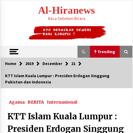
Skip
Al-Hiranews
to
content
Baca Sebelum Bicara
Trending
Home
2019
December
21
Trending
KTT Islam Kuala Lumpur : Presiden Erdogan Singgung
Pakistan dan Indonesia
Citra Satelit : Dua Kapal Induk AS Berada di
Dekat Iran
August 4, 2026
Agama
BERITA
Internasional
Jelang Armuzna, Kemenhaj Fokus Layani
KTT Islam Kuala Lumpur :
Jemaah di Makkah
May 17, 2026
Presiden Erdogan Singgung