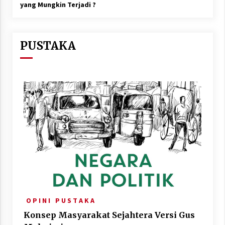
yang Mungkin Terjadi ?
PUSTAKA
O P I N I
P U S T A K A
Konsep Masyarakat Sejahtera Versi Gus