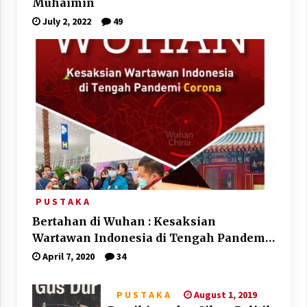
Muhaimin
July 2, 2022
49
P U S T A K A
Bertahan di Wuhan : Kesaksian
Wartawan Indonesia di Tengah Pandemi
Corona
April 7, 2020
34
August 1, 2019
P U S T A K A