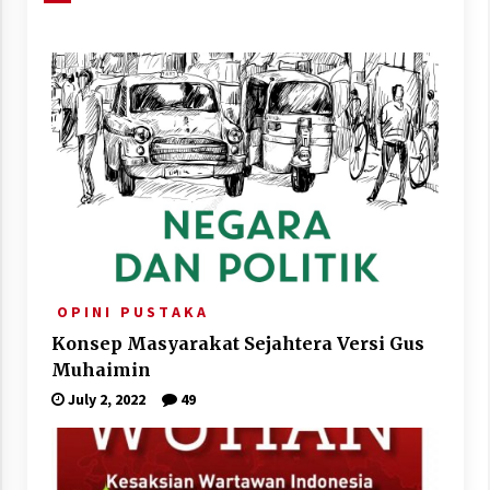
O P I N I
P U S T A K A
Konsep Masyarakat Sejahtera Versi Gus
Muhaimin
July 2, 2022
49