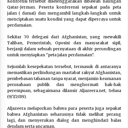
Konfrensi tersebut diselenggarakan dibawah naungan
Qatar-Jerman. Peserta konferensi sepakat pada peta
Laporan Aljazeera.net, Fasilitas Nuklir Iran
jalan ( damai) dan mengambil langkah-langkah untuk
antara Pegawasan dan Pembongkaran : Apa
menciptakan suatu kondisi yang dapat dipercaya untuk
saja Skenario yang Mungkin Terjadi ?
perdamaian.
February 7, 2026
Sekitar 70 delegasi dari Afghanistan, yang mewakili
Kalkulasi Dampak ‘’Serangan Militer’’ AS ke
Iran dan Penolakan Arab Saudi
Taliban, Pemerintah, Oposisi dan masyarakat sipil,
February 6, 2026
berjanji dalam sebuah pernyataan di akhir perundingan
untuk menyiapkan “peta jalan perdamaian”.
Dirjen Bina Penyelenggaraan Haji Tegaskan
Sejumlah kesepekatan tersebut, termasuk di antaranya
PPIH Harus Deliver Services kepada Jemaah
memastikan perlindungan martabat rakyat Afghanistan,
January 15, 2026
pembebasan tahanan tanpa syarat, menjamin keamanan
perusahaan publik dan menghormati hak-hak
Pelunasan Haji Khusus Tahap III Ditutup,
perempuan, sebagaimana dilansir Aljazeera.net, Selasa
Serapan Kuota Capai 101,81%
(9/7/2019).
January 15, 2026
Aljazeera melaporkan bahwa para peserta juga sepakat
bahwa Afghanistan seharusnya tidak melihat perang
Rezim Khamenei di Persimpangan: antara
lagi, dan menyerukan dialog dan menghindari balas
Mempertahankan Status Quo atau Perubahan
dendam serta ancaman.
January 14, 2026