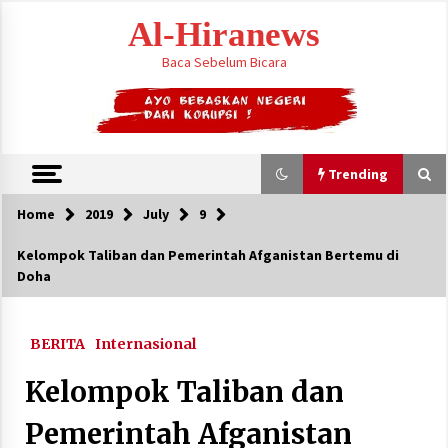
Skip
Al-Hiranews
to
content
Baca Sebelum Bicara
Trending
Home
2019
July
9
Trending
Kelompok Taliban dan Pemerintah Afganistan Bertemu di
Doha
Citra Satelit : Dua Kapal Induk AS Berada di
Dekat Iran
August 4, 2026
BERITA
Internasional
Jelang Armuzna, Kemenhaj Fokus Layani
Kelompok Taliban dan
Jemaah di Makkah
May 17, 2026
Pemerintah Afganistan