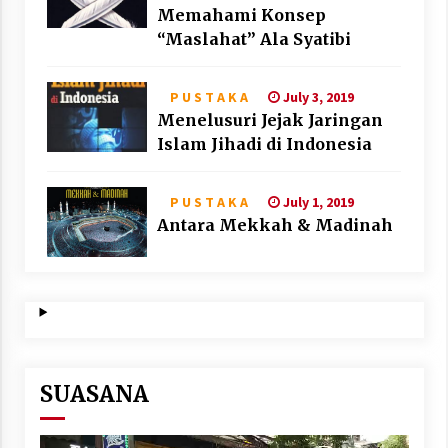
Memahami Konsep
“Maslahat” Ala Syatibi
July 3, 2019
P U S T A K A
Menelusuri Jejak Jaringan
Islam Jihadi di Indonesia
July 1, 2019
P U S T A K A
Antara Mekkah & Madinah
SUASANA
Video