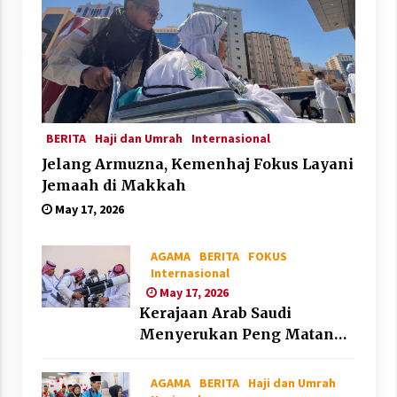
BERITA
Haji dan Umrah
Internasional
Jelang Armuzna, Kemenhaj Fokus Layani
Jemaah di Makkah
May 17, 2026
AGAMA
BERITA
FOKUS
Internasional
May 17, 2026
Kerajaan Arab Saudi
Menyerukan Peng Matan
Hilal Dzul Hijjah pada Hari
Minggu
AGAMA
BERITA
Haji dan Umrah