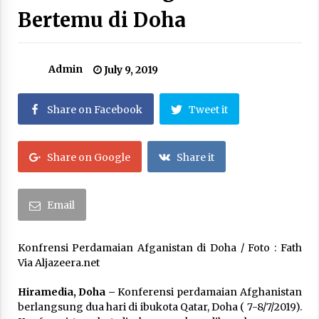
Bertemu di Doha
Kerajaan Arab Saudi Menyerukan Peng Matan
Hilal Dzul Hijjah pada Hari Minggu
May 17, 2026
Admin
July 9, 2019
Hari Keempat Operasional Haji 2026, 15.349
Jemaah Telah Diberangkatkan
April 25, 2026
Share on Facebook
Tweet it
Bapenda Provinsi Banten Gandeng Politisi PKB
Gelar Penyuluhan Optimalisasi Pajak Daerah di
Share on Google
Share it
Kota Tangerang
April 24, 2026
Email
Jemaah Haji Indonesia Mulai Berangkat
Melalui Makkah Route, Layanan Kian Mudah
dan Terintegrasi
Konfrensi Perdamaian Afganistan di Doha / Foto : Fath
April 23, 2026
Via Aljazeera.net
Dilema Perang AS-Israel VS Iran: Menang
Hiramedia, Doha –
Konferensi perdamaian Afghanistan
Kekuatan Tempur, Kalah dalam Strategi
berlangsung dua hari di ibukota Qatar, Doha ( 7-8/7/2019).
April 22, 2026