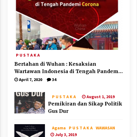
P U S T A K A
Bertahan di Wuhan : Kesaksian
Wartawan Indonesia di Tengah Pandemi
Corona
April 7, 2020
34
August 1, 2019
P U S T A K A
Pemikiran dan Sikap Politik
Gus Dur
Agama
P U S T A K A
WAWASAN
July 3, 2019