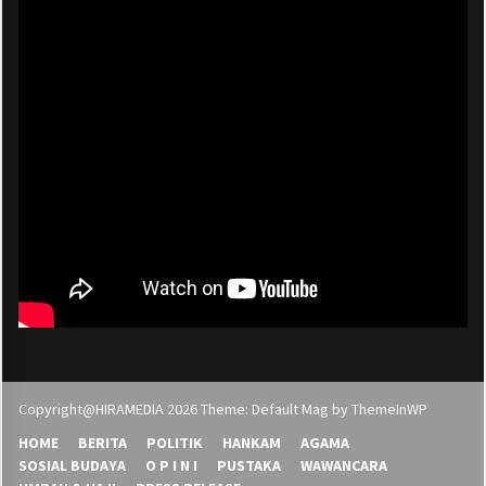
Copyright@HIRAMEDIA 2026 Theme: Default Mag by
ThemeInWP
HOME
BERITA
POLITIK
HANKAM
AGAMA
SOSIAL BUDAYA
O P I N I
PUSTAKA
WAWANCARA