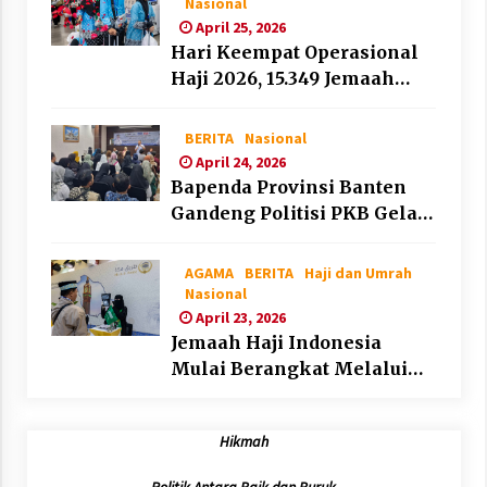
Nasional
April 25, 2026
Hari Keempat Operasional
Haji 2026, 15.349 Jemaah
Telah Diberangkatkan
BERITA
Nasional
April 24, 2026
Bapenda Provinsi Banten
Gandeng Politisi PKB Gelar
Penyuluhan Optimalisasi
Pajak Daerah di Kota
AGAMA
BERITA
Haji dan Umrah
Tangerang
Nasional
April 23, 2026
Jemaah Haji Indonesia
Mulai Berangkat Melalui
Makkah Route, Layanan
Kian Mudah dan
Hikmah
Terintegrasi
Politik Antara Baik dan Buruk