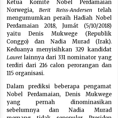
Ketua Komite Nobel Perdamaian
Hari Keempat Operasional Haji 2026, 15.349
Norwegia,
Berit Reiss-Andersen
telah
Jemaah Telah Diberangkatkan
mengumumkan peraih Hadiah Nobel
April 25, 2026
Perdamaian 2018, Jumát (5/10/2018)
Bapenda Provinsi Banten Gandeng Politisi PKB
yaitu Denis Mukwege (Republik
Gelar Penyuluhan Optimalisasi Pajak Daerah di
Kota Tangerang
Conggo) dan Nadia Murad (Irak).
April 24, 2026
Keduanya menyisihkan 329 kandidat
Lauret
lainnya dari 331 nominator yang
Jemaah Haji Indonesia Mulai Berangkat
Melalui Makkah Route, Layanan Kian Mudah
terdiri dari 216 calon perorangan dan
dan Terintegrasi
April 23, 2026
115 organisasi.
Dilema Perang AS-Israel VS Iran: Menang
Dalam prediksi beberapa pengamat
Kekuatan Tempur, Kalah dalam Strategi
April 22, 2026
Nobel Perdamaian, Denis Mukwege
yang pernah dinominasikan
Laporan Aljazeera.net, Fasilitas Nuklir Iran
sebelumnya dan Nadia Murad
antara Pegawasan dan Pembongkaran : Apa
saja Skenario yang Mungkin Terjadi ?
memang tidak sepopuler Presiden