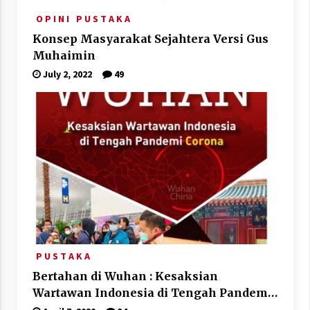
O P I N I
P U S T A K A
Konsep Masyarakat Sejahtera Versi Gus
Muhaimin
July 2, 2022
49
P U S T A K A
Bertahan di Wuhan : Kesaksian
Wartawan Indonesia di Tengah Pandemi
Corona