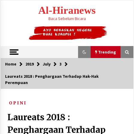
Skip
Al-Hiranews
to
content
Baca Sebelum Bicara
Trending
Home
2019
July
3
Trending
Laureats 2018 : Penghargaan Terhadap Hak-Hak
Perempuan
Houthi Menyerang Kamp Militer Pemerintah
dan Membom Najran di Arab Saudi
August 7, 2026
O P I N I
KTT Trilateral : Pemimpim Arab Saudi,
Laureats 2018 :
Pakistan dan Turki Bertemu di Jeddah
August 7, 2026
Penghargaan Terhadap