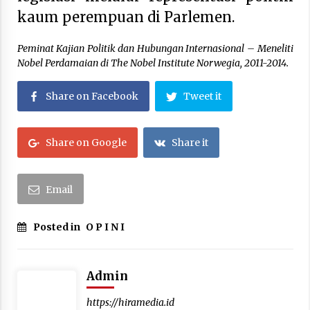
kaum perempuan di Parlemen.
Peminat Kajian Politik dan Hubungan Internasional – Meneliti
Nobel Perdamaian di The Nobel Institute Norwegia, 2011-2014.
Share on Facebook
Tweet it
Share on Google
Share it
Email
Posted in
O P I N I
Admin
https://hiramedia.id