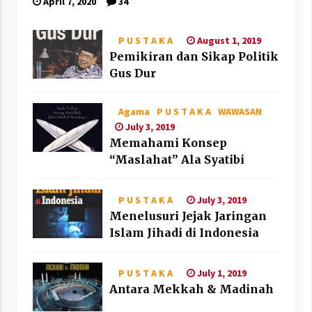
April 7, 2020
34
August 1, 2019
P U S T A K A
Pemikiran dan Sikap Politik
Gus Dur
Agama
P U S T A K A
WAWASAN
July 3, 2019
Memahami Konsep
“Maslahat” Ala Syatibi
July 3, 2019
P U S T A K A
Menelusuri Jejak Jaringan
Islam Jihadi di Indonesia
July 1, 2019
P U S T A K A
Antara Mekkah & Madinah