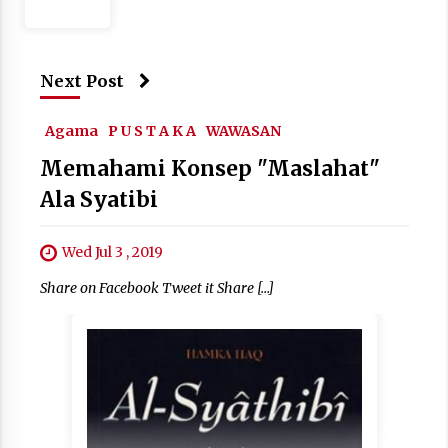
Next Post
Agama
P U S T A K A
WAWASAN
Memahami Konsep "Maslahat"
Ala Syatibi
Wed Jul 3 , 2019
Share on Facebook Tweet it Share […]