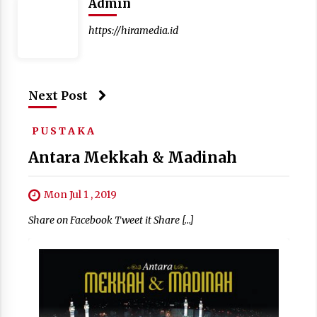
Admin
https://hiramedia.id
Next Post
P U S T A K A
Antara Mekkah & Madinah
Mon Jul 1 , 2019
Share on Facebook Tweet it Share […]