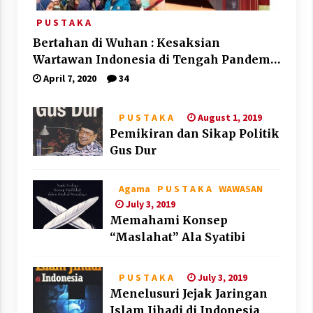
P U S T A K A
Bertahan di Wuhan : Kesaksian
Wartawan Indonesia di Tengah Pandemi
Corona
April 7, 2020
34
August 1, 2019
P U S T A K A
Pemikiran dan Sikap Politik
Gus Dur
Agama
P U S T A K A
WAWASAN
July 3, 2019
Memahami Konsep
“Maslahat” Ala Syatibi
July 3, 2019
P U S T A K A
Menelusuri Jejak Jaringan
Islam Jihadi di Indonesia