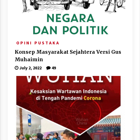
O P I N I
P U S T A K A
Konsep Masyarakat Sejahtera Versi Gus
Muhaimin
July 2, 2022
49