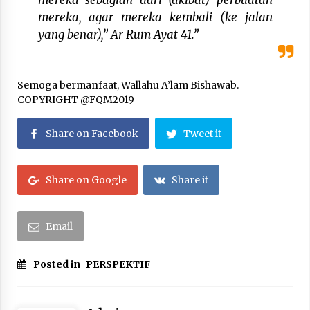
mereka sebagian dari (akibat) perbuatan
mereka, agar mereka kembali (ke jalan
yang benar),” Ar Rum Ayat 41.”
Semoga bermanfaat, Wallahu A’lam Bishawab.
COPYRIGHT @FQM2019
Share on Facebook
Tweet it
Share on Google
Share it
Email
Posted in
PERSPEKTIF