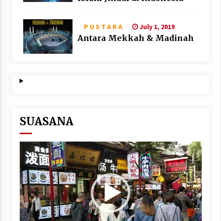
July 1, 2019
P U S T A K A
Antara Mekkah & Madinah
SUASANA
Video
Player