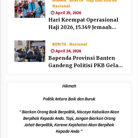
Nasional
April 25, 2026
Hari Keempat Operasional
Haji 2026, 15.349 Jemaah
Telah Diberangkatkan
BERITA
Nasional
April 24, 2026
Bapenda Provinsi Banten
Gandeng Politisi PKB Gelar
Penyuluhan Optimalisasi
Pajak Daerah di Kota
Hikmah
Tangerang
Politik Antara Baik dan Buruk
'' Biarkan Orang Baik Berpolitik, Niscaya Kebaikan Akan
Berpihak Kepada Anda. Tapi, Jangan Biarkan Orang
Jahat Berpolitik, Karena Kejahatan Akan Berpihak
Kepada Anda ''