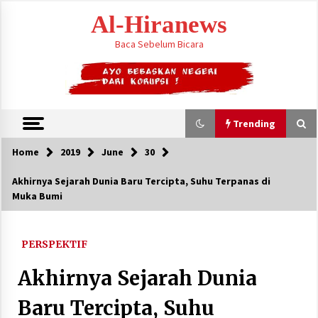
Skip
Al-Hiranews
to
content
Baca Sebelum Bicara
Trending
Home
2019
June
30
Trending
Akhirnya Sejarah Dunia Baru Tercipta, Suhu Terpanas di
Muka Bumi
Abdul El-Sayed, Awalnya Tidak ditakdirkan
Untuk Menjadi Politisi
August 7, 2026
PERSPEKTIF
Citra Satelit : Dua Kapal Induk AS Berada di
Akhirnya Sejarah Dunia
Dekat Iran
August 4, 2026
Baru Tercipta, Suhu