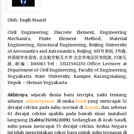
Dilema Perang AS-Israel VS Iran: Menang
Kekuatan Tempur, Kalah dalam Strategi
Oleh : Faqih Maarif
April 22, 2026
Civil Engineering: Discrete Element, Engineering
Laporan Aljazeera.net, Fasilitas Nuklir Iran
Mechanics, Finite Element Method, Material
antara Pegawasan dan Pembongkaran : Apa
Engineering, Structural Engineering, Beijing University
saja Skenario yang Mungkin Terjadi ?
of Aeronautics and Astronautics, Beijing. 103号房间, 1号楼,
February 7, 2026
外国留学生宿舍, 北京航空航天大学 北京市海淀区学院路, 37谢元
路, 邮编：100083 Tel：13121581230 Office: Lecturer at
Kalkulasi Dampak ‘’Serangan Militer’’ AS ke
Department of Civil Engineering, Faculty of Engineering
Iran dan Penolakan Arab Saudi
Yogyakarta State University, Kampus Karangmalang,
February 6, 2026
Depok – Sleman Yogyakarta
Dirjen Bina Penyelenggaraan Haji Tegaskan
Akhirnya
, sejarah dunia baru tercipta, yaitu tentang
PPIH Harus Deliver Services kepada Jemaah
adanya
suhu
terpanas
di muka
bumi
yang mencapai 52
January 15, 2026
derajat celcius pada suhu normal di
Kuwait
, dan sebesar
63 derajat celcius apabila pada bawah sinar matahari
langsung
(Sabtu/15/06/2019)
. Sedangkan di Arab Saudi,
Pelunasan Haji Khusus Tahap III Ditutup,
Serapan Kuota Capai 101,81%
suhu panas mencapai 55 derajat celcius. Kedua Negara
January 15, 2026
ini telah menciptakan rekor baru untuk suhu terpanas di