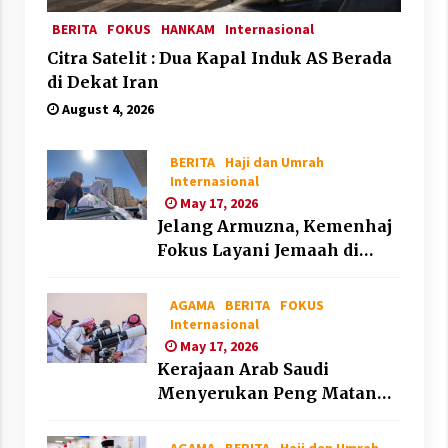
BERITA
FOKUS
HANKAM
Internasional
Citra Satelit : Dua Kapal Induk AS Berada
di Dekat Iran
August 4, 2026
BERITA
Haji dan Umrah
Internasional
May 17, 2026
Jelang Armuzna, Kemenhaj
Fokus Layani Jemaah di
Makkah
AGAMA
BERITA
FOKUS
Internasional
May 17, 2026
Kerajaan Arab Saudi
Menyerukan Peng Matan
Hilal Dzul Hijjah pada Hari
Minggu
AGAMA
BERITA
Haji dan Umrah