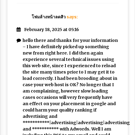
โฟมล้างหน้าลดสิว
says:
February 18, 2025 at 05:16
hello there and thanks for your information
– I have definitely picked up something
new from right here. I did then again
experience several technical issues using
this web site, since I experienced to reload
the site many times prior to I may get it to
load correctly. I had been brooding about in
case your web host is OK? No longer that I
am complaining, however slow loading
cases occasions will very frequently have
an effect on your placement in google and
could harm your quality ranking if
advertising and
***********|advertising|advertising|advertising
and *********** with Adwords. Well I am