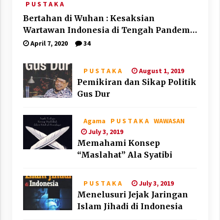
P U S T A K A
Bertahan di Wuhan : Kesaksian
Wartawan Indonesia di Tengah Pandemi
Corona
April 7, 2020
34
August 1, 2019
P U S T A K A
Pemikiran dan Sikap Politik
Gus Dur
Agama
P U S T A K A
WAWASAN
July 3, 2019
Memahami Konsep
“Maslahat” Ala Syatibi
July 3, 2019
P U S T A K A
Menelusuri Jejak Jaringan
Islam Jihadi di Indonesia