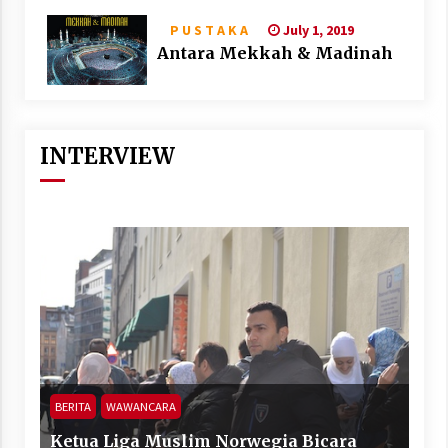
July 1, 2019
P U S T A K A
Antara Mekkah & Madinah
INTERVIEW
BERITA
WAWANCARA
Ketua Liga Muslim Norwegia Bicara