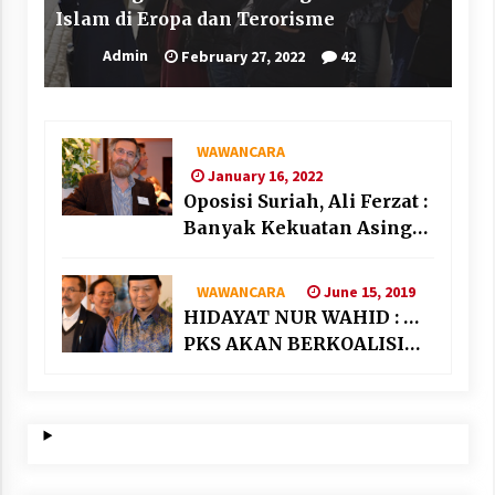
Islam di Eropa dan Terorisme
Admin
February 27, 2022
42
WAWANCARA
January 16, 2022
Oposisi Suriah, Ali Ferzat :
Banyak Kekuatan Asing
“Bermain” di Suriah
June 15, 2019
WAWANCARA
HIDAYAT NUR WAHID : …
PKS AKAN BERKOALISI
DENGAN PARTAI
NASIONALIS SEKULAR