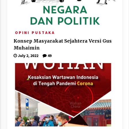
O P I N I
P U S T A K A
Konsep Masyarakat Sejahtera Versi Gus
Muhaimin
July 2, 2022
49