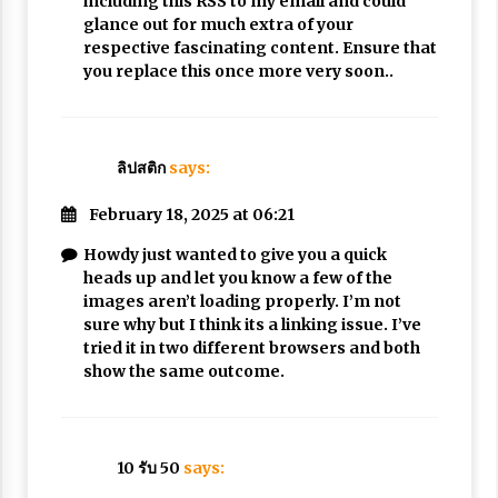
including this RSS to my email and could
glance out for much extra of your
respective fascinating content. Ensure that
you replace this once more very soon..
ลิปสติก
says:
February 18, 2025 at 06:21
Howdy just wanted to give you a quick
heads up and let you know a few of the
images aren’t loading properly. I’m not
sure why but I think its a linking issue. I’ve
tried it in two different browsers and both
show the same outcome.
10 รับ 50
says: