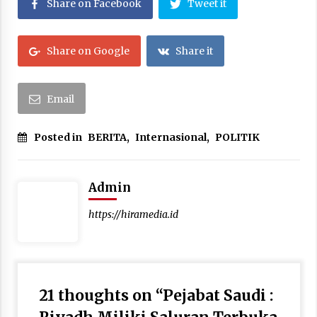
Share on Facebook
Tweet it
Share on Google
Share it
Email
Posted in
BERITA
,
Internasional
,
POLITIK
Admin
https://hiramedia.id
21 thoughts on “
Pejabat Saudi :