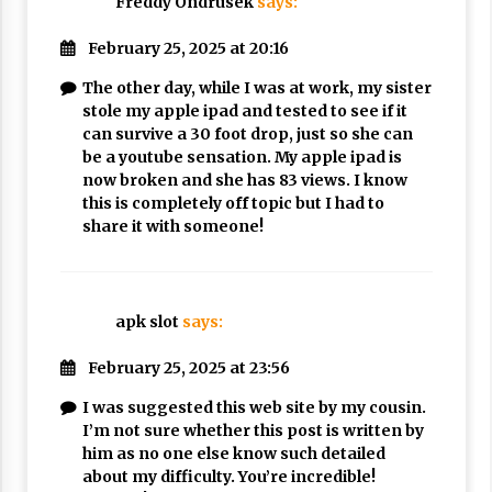
Freddy Ondrusek
says:
February 25, 2025 at 20:16
The other day, while I was at work, my sister
stole my apple ipad and tested to see if it
can survive a 30 foot drop, just so she can
be a youtube sensation. My apple ipad is
now broken and she has 83 views. I know
this is completely off topic but I had to
share it with someone!
apk slot
says:
February 25, 2025 at 23:56
I was suggested this web site by my cousin.
I’m not sure whether this post is written by
him as no one else know such detailed
about my difficulty. You’re incredible!