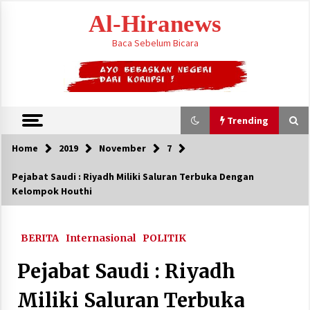
Skip
Al-Hiranews
to
content
Baca Sebelum Bicara
Trending
Home
2019
November
7
Trending
Pejabat Saudi : Riyadh Miliki Saluran Terbuka Dengan
Kelompok Houthi
Houthi Menyerang Kamp Militer Pemerintah
dan Membom Najran di Arab Saudi
August 7, 2026
BERITA
Internasional
POLITIK
KTT Trilateral : Pemimpim Arab Saudi,
Pejabat Saudi : Riyadh
Pakistan dan Turki Bertemu di Jeddah
August 7, 2026
Miliki Saluran Terbuka