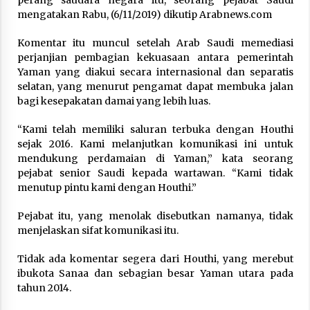
mengatakan Rabu, (6/11/2019) dikutip Arabnews.com
Hari Keempat Operasional Haji 2026, 15.349
Jemaah Telah Diberangkatkan
Komentar itu muncul setelah Arab Saudi memediasi
April 25, 2026
perjanjian pembagian kekuasaan antara pemerintah
Yaman yang diakui secara internasional dan separatis
Bapenda Provinsi Banten Gandeng Politisi PKB
selatan, yang menurut pengamat dapat membuka jalan
Gelar Penyuluhan Optimalisasi Pajak Daerah di
bagi kesepakatan damai yang lebih luas.
Kota Tangerang
April 24, 2026
“Kami telah memiliki saluran terbuka dengan Houthi
sejak 2016. Kami melanjutkan komunikasi ini untuk
Jemaah Haji Indonesia Mulai Berangkat
mendukung perdamaian di Yaman,” kata seorang
Melalui Makkah Route, Layanan Kian Mudah
dan Terintegrasi
pejabat senior Saudi kepada wartawan. “Kami tidak
April 23, 2026
menutup pintu kami dengan Houthi.”
Dilema Perang AS-Israel VS Iran: Menang
Pejabat itu, yang menolak disebutkan namanya, tidak
Kekuatan Tempur, Kalah dalam Strategi
menjelaskan sifat komunikasi itu.
April 22, 2026
Tidak ada komentar segera dari Houthi, yang merebut
ibukota Sanaa dan sebagian besar Yaman utara pada
Laporan Aljazeera.net, Fasilitas Nuklir Iran
tahun 2014.
antara Pegawasan dan Pembongkaran : Apa
saja Skenario yang Mungkin Terjadi ?