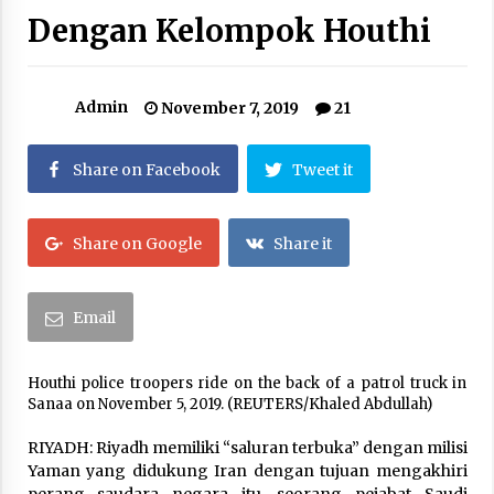
Dengan Kelompok Houthi
Abdul El-Sayed, Awalnya Tidak ditakdirkan
Untuk Menjadi Politisi
August 7, 2026
Admin
November 7, 2019
21
Setelah Zohran Mamdani, Kini Abdul El-Sayed
Mengguncang Politik Amerika
August 7, 2026
Share on Facebook
Tweet it
Citra Satelit : Dua Kapal Induk AS Berada di
Dekat Iran
Share on Google
Share it
August 4, 2026
Email
Jelang Armuzna, Kemenhaj Fokus Layani
Jemaah di Makkah
May 17, 2026
Houthi police troopers ride on the back of a patrol truck in
Sanaa on November 5, 2019. (REUTERS/Khaled Abdullah)
Kerajaan Arab Saudi Menyerukan Peng Matan
Hilal Dzul Hijjah pada Hari Minggu
RIYADH: Riyadh memiliki “saluran terbuka” dengan milisi
May 17, 2026
Yaman yang didukung Iran dengan tujuan mengakhiri
perang saudara negara itu, seorang pejabat Saudi