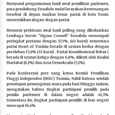
February 7, 2026
Menyusul pengumuman hasil awal pemilihan parlemen,
para pendukung Ennahda mulai larayakan kemenangan
tersebut di depan markas besar partai di kota Tunis,
meneriakkan slogan-slogan partai.
Menurut perkiraan awal hasil polling yang dikeluarkan
Lembaga Survie “Sigma Conseil” Ennahda menempati
peringkat pertama dengan 17,5%, (40 kursi) sementara
partai Heart of Tunisia berada di urutan kedua dengan
perolehan 15,6% (33 kursi) . Partai Konstitusional Bebas (
berada di urutan ketiga dengan 6,8%, diikuti oleh Koalisi
Martabat (6,1%) dan Arus Demokratis (5,1%).
Pada konferensi pers yang ketua Komisi Pemilihan
Tinggi Independen (IHEC) Tunisia, Nabil Bafoun setelah
penutupan pemungutan suara pada hari Minggu malam,
mengatakan bahwa tingkat partisipasi pemilih pada
pemilu parlemen di dalam negeri adalah 41,3%.
Sementara itu, tingkat partisipasi pemilih di luar negeri
mencapai 16,4%.