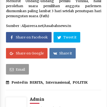
Menurut Undang-undang pemilu Tunisia, hasil
perolehan suara pemilihan anggota parlemen
diumumkan paling lambat 3 hari setelah penutupan hari
pemungutan suara. (Fath)
Sumber : Aljazeera.net/Assabahnews.tn
Share on Facebook
Tweet it
Share on Google
Share it
Email
Posted in
BERITA
,
Internasional
,
POLITIK
Admin