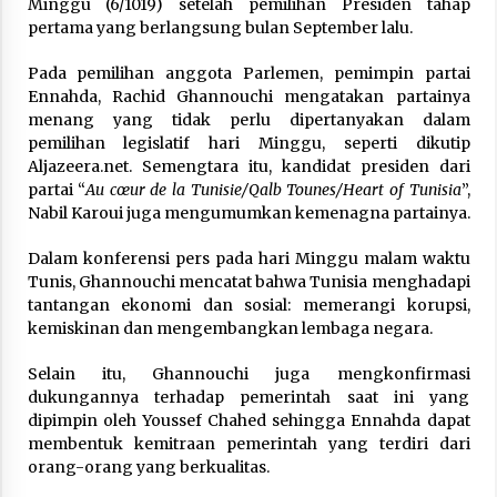
Minggu (6/1019) setelah pemilihan Presiden tahap
pertama yang berlangsung bulan September lalu.
Hari Keempat Operasional Haji 2026, 15.349
Jemaah Telah Diberangkatkan
Pada pemilihan anggota Parlemen, pemimpin partai
April 25, 2026
Ennahda, Rachid Ghannouchi mengatakan partainya
menang yang tidak perlu dipertanyakan dalam
Bapenda Provinsi Banten Gandeng Politisi PKB
pemilihan legislatif hari Minggu, seperti dikutip
Gelar Penyuluhan Optimalisasi Pajak Daerah di
Aljazeera.net. Semengtara itu, kandidat presiden dari
Kota Tangerang
partai “
Au cœur de la Tunisie/Qalb Tounes/Heart of Tunisia
”,
April 24, 2026
Nabil Karoui juga mengumumkan kemenagna partainya.
Jemaah Haji Indonesia Mulai Berangkat
Melalui Makkah Route, Layanan Kian Mudah
Dalam konferensi pers pada hari Minggu malam waktu
dan Terintegrasi
Tunis, Ghannouchi mencatat bahwa Tunisia menghadapi
April 23, 2026
tantangan ekonomi dan sosial: memerangi korupsi,
kemiskinan dan mengembangkan lembaga negara.
Dilema Perang AS-Israel VS Iran: Menang
Kekuatan Tempur, Kalah dalam Strategi
Selain itu, Ghannouchi juga mengkonfirmasi
April 22, 2026
dukungannya terhadap pemerintah saat ini yang
dipimpin oleh Youssef Chahed sehingga Ennahda dapat
membentuk kemitraan pemerintah yang terdiri dari
Laporan Aljazeera.net, Fasilitas Nuklir Iran
antara Pegawasan dan Pembongkaran : Apa
orang-orang yang berkualitas.
saja Skenario yang Mungkin Terjadi ?