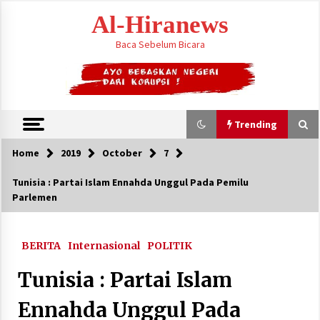
Skip
Al-Hiranews
to
content
Baca Sebelum Bicara
Trending
Home
2019
October
7
Trending
Tunisia : Partai Islam Ennahda Unggul Pada Pemilu
Parlemen
Houthi Menyerang Kamp Militer Pemerintah
dan Membom Najran di Arab Saudi
August 7, 2026
BERITA
Internasional
POLITIK
KTT Trilateral : Pemimpim Arab Saudi,
Tunisia : Partai Islam
Pakistan dan Turki Bertemu di Jeddah
August 7, 2026
Ennahda Unggul Pada