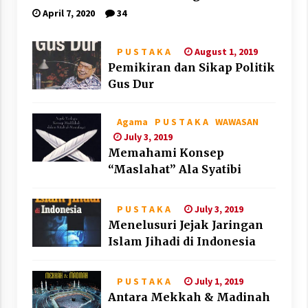
Corona
April 7, 2020
34
August 1, 2019
P U S T A K A
Pemikiran dan Sikap Politik
Gus Dur
Agama
P U S T A K A
WAWASAN
July 3, 2019
Memahami Konsep
“Maslahat” Ala Syatibi
July 3, 2019
P U S T A K A
Menelusuri Jejak Jaringan
Islam Jihadi di Indonesia
July 1, 2019
P U S T A K A
Antara Mekkah & Madinah