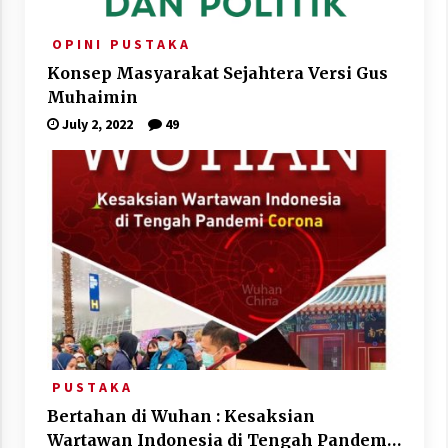
O P I N I
P U S T A K A
Konsep Masyarakat Sejahtera Versi Gus
Muhaimin
July 2, 2022
49
P U S T A K A
Bertahan di Wuhan : Kesaksian
Wartawan Indonesia di Tengah Pandemi