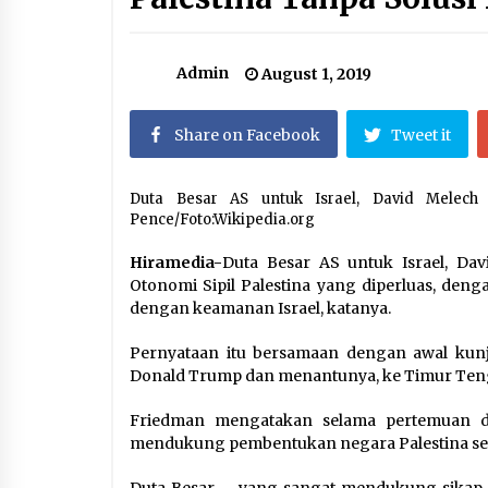
Hari Keempat Operasional Haji
2026, 15.349 Jemaah Telah
Diberangkatkan
April 25, 2026
Admin
August 1, 2019
Dilema Perang AS-Israel VS Iran:
Menang Kekuatan Tempur, Kalah
Share on Facebook
Tweet it
dalam Strategi
April 22, 2026
Duta Besar AS untuk Israel, David Melech 
Dirjen Bina Penyelenggaraan Haji
Pence/Foto:Wikipedia.org
Tegaskan PPIH Harus Deliver
Services kepada Jemaah
Hiramedia-
Duta Besar AS untuk Israel, D
January 15, 2026
Otonomi Sipil Palestina yang diperluas, deng
dengan keamanan Israel, katanya.
Pernyataan itu bersamaan dengan awal kunj
Donald Trump dan menantunya, ke Timur Ten
Friedman mengatakan selama pertemuan d
mendukung pembentukan negara Palestina se