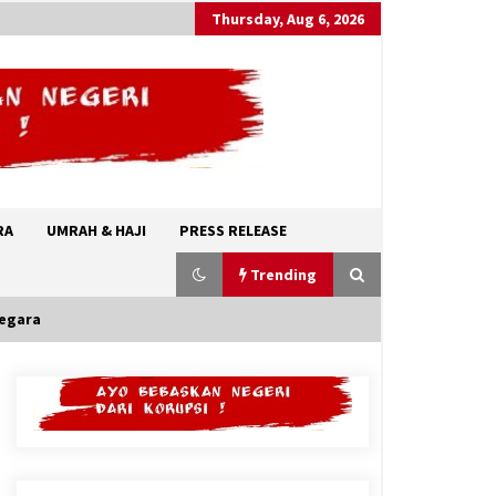
Thursday, Aug 6, 2026
RA
UMRAH & HAJI
PRESS RELEASE
Trending
Negara
Kerajaan Arab Saudi Menyerukan
Peng Matan Hilal Dzul Hijjah pada
Hari Minggu
May 17, 2026