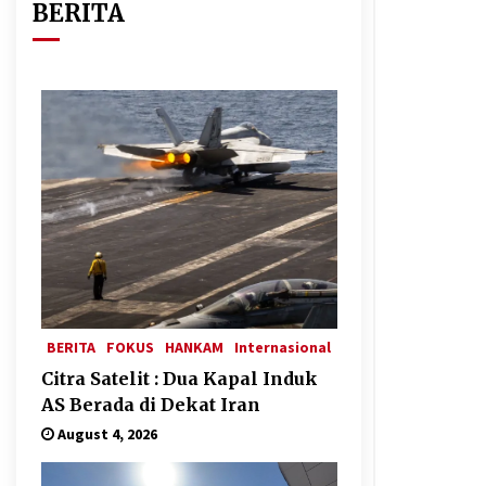
BERITA
Jemaah Haji Indonesia Mulai
Berangkat Melalui Makkah Route,
Layanan Kian Mudah dan
Terintegrasi
April 23, 2026
Kalkulasi Dampak ‘’Serangan
Militer’’ AS ke Iran dan Penolakan
Arab Saudi
February 6, 2026
Rezim Khamenei di Persimpangan:
antara Mempertahankan Status
Quo atau Perubahan
January 14, 2026
BERITA
FOKUS
HANKAM
Internasional
Citra Satelit : Dua Kapal Induk
AS Berada di Dekat Iran
August 4, 2026