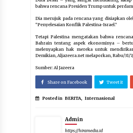
Duta Besar – yang sangat mendukung sikap 
bahwa rencana Presiden Trump untuk perdamaia
Dia merujuk pada rencana yang disiapkan ole
“Penyelesaian Konflik Palestina-Israel.”
Tetapi Palestina mengatakan bahwa rencana
Bahrain tentang aspek ekonominya – bertu
melenyapkan hak mereka untuk mendirikan
Demikian, Aljazeera.net melaporkan, Rabu/31/7/
Sumber: Al Jazeera
Share on Facebook
Tweet it
Posted in
BERITA
,
Internasional
Admin
https://hiramedia.id