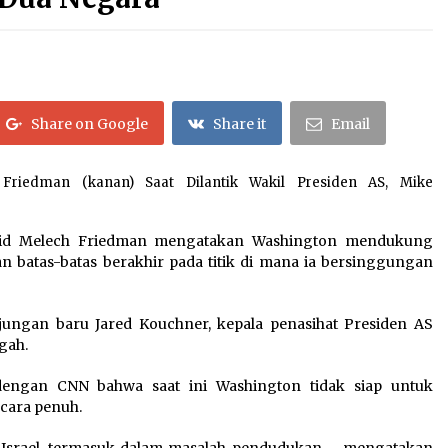
Bapenda Provinsi Banten Gandeng
Politisi PKB Gelar Penyuluhan
Optimalisasi Pajak Daerah di Kota
Tangerang
April 24, 2026
Laporan Aljazeera.net, Fasilitas
Nuklir Iran antara Pegawasan dan
Share on Google
Share it
Email
Pembongkaran : Apa saja Skenario
yang Mungkin Terjadi ?
February 7, 2026
Friedman (kanan) Saat Dilantik Wakil Presiden AS, Mike
Pelunasan Haji Khusus Tahap III
Ditutup, Serapan Kuota Capai
101,81%
avid Melech Friedman mengatakan Washington mendukung
January 15, 2026
an batas-batas berakhir pada titik di mana ia bersinggungan
ungan baru Jared Kouchner, kepala penasihat Presiden AS
gah.
engan CNN bahwa saat ini Washington tidak siap untuk
cara penuh.