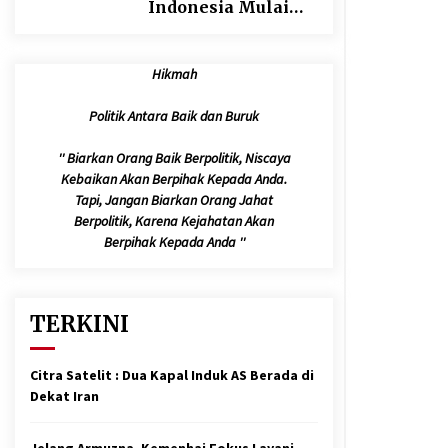
Indonesia Mulai
Berangkat Melalui
Makkah Route,
Hikmah
Layanan Kian
Mudah dan
Politik Antara Baik dan Buruk
Terintegrasi
'' Biarkan Orang Baik Berpolitik, Niscaya
Kebaikan Akan Berpihak Kepada Anda.
Tapi, Jangan Biarkan Orang Jahat
Berpolitik, Karena Kejahatan Akan
Berpihak Kepada Anda ''
TERKINI
Citra Satelit : Dua Kapal Induk AS Berada di
Dekat Iran
Jelang Armuzna, Kemenhaj Fokus Layani