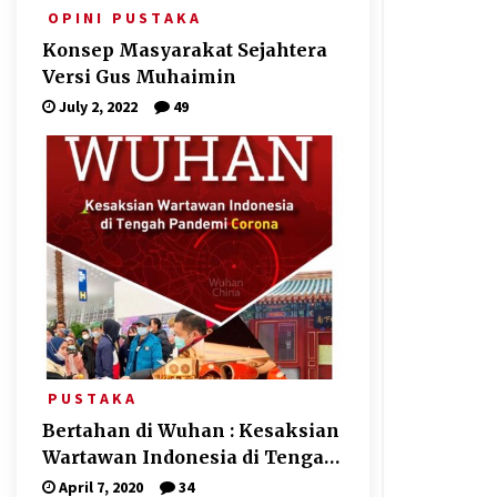
O P I N I
P U S T A K A
Konsep Masyarakat Sejahtera
Versi Gus Muhaimin
July 2, 2022
49
P U S T A K A
Bertahan di Wuhan : Kesaksian
Wartawan Indonesia di Tengah
Pandemi Corona
April 7, 2020
34