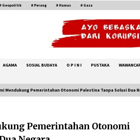
# Geopolitik
# Perang
# Hamas
# Gaza
AGAMA
SOSIAL BUDAYA
O P I N I
PUSTAKA
WAWANCA
ami Mendukung Pemerintahan Otonomi Palestina Tanpa Solusi Dua 
Jelang Armuzna, Kemenhaj Fokus
Layani Jemaah di Makkah
ukung Pemerintahan Otonomi
May 17, 2026
 Dua Negara