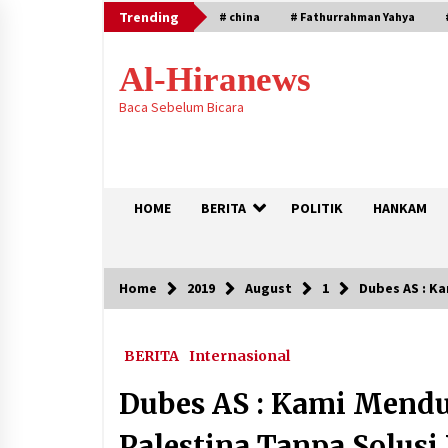
Skip
Trending
# china
# Fathurrahman Yahya
to
content
Al-Hiranews
Baca Sebelum Bicara
HOME
BERITA
POLITIK
HANKAM
Home
2019
August
1
Dubes AS : K
Trending
BERITA
Internasional
Citra Satelit : Dua Kapal Induk AS
Berada di Dekat Iran
Dubes AS : Kami Mend
August 4, 2026
Palestina Tanpa Solusi