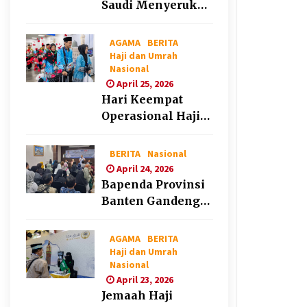
Saudi Menyerukan
Peng Matan Hilal
Dzul Hijjah pada
AGAMA
BERITA
Hari Minggu
Haji dan Umrah
Nasional
April 25, 2026
Hari Keempat
Operasional Haji
2026, 15.349
Jemaah Telah
BERITA
Nasional
Diberangkatkan
April 24, 2026
Bapenda Provinsi
Banten Gandeng
Politisi PKB Gelar
Penyuluhan
AGAMA
BERITA
Optimalisasi Pajak
Haji dan Umrah
Nasional
Daerah di Kota
April 23, 2026
Tangerang
Jemaah Haji