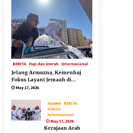
BERITA
Haji dan Umrah
Internasional
Jelang Armuzna, Kemenhaj
Fokus Layani Jemaah di
Makkah
May 17, 2026
AGAMA
BERITA
FOKUS
Internasional
May 17, 2026
Kerajaan Arab