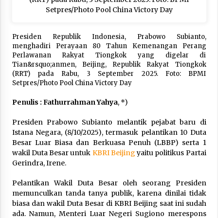
Hari Keempat Operasional Haji 2026, 15.349
Jemaah Telah Diberangkatkan
April 25, 2026
Presiden Republik Indonesia, Prabowo Subianto,
menghadiri Perayaan 80 Tahun Kemenangan Perang
Perlawanan Rakyat Tiongkok yang digelar di
Bapenda Provinsi Banten Gandeng Politisi PKB
Tian&rsquo;anmen, Beijing, Republik Rakyat Tiongkok
Gelar Penyuluhan Optimalisasi Pajak Daerah di
(RRT) pada Rabu, 3 September 2025. Foto: BPMI
Kota Tangerang
Setpres/Photo Pool China Victory Day
April 24, 2026
Penulis : Fathurrahman Yahya
, *)
Jemaah Haji Indonesia Mulai Berangkat
Melalui Makkah Route, Layanan Kian Mudah
dan Terintegrasi
Presiden Prabowo Subianto melantik pejabat baru di
April 23, 2026
Istana Negara, (8/10/2025), termasuk pelantikan 10 Duta
Besar Luar Biasa dan Berkuasa Penuh (LBBP) serta 1
Dilema Perang AS-Israel VS Iran: Menang
wakil Duta Besar untuk
KBRI Beijing
yaitu politikus Partai
Kekuatan Tempur, Kalah dalam Strategi
Gerindra, Irene.
April 22, 2026
Pelantikan Wakil Duta Besar oleh seorang Presiden
memunculkan tanda tanya publik, karena dinilai tidak
Laporan Aljazeera.net, Fasilitas Nuklir Iran
antara Pegawasan dan Pembongkaran : Apa
biasa dan wakil Duta Besar di KBRI Beijing saat ini sudah
saja Skenario yang Mungkin Terjadi ?
ada. Namun, Menteri Luar Negeri Sugiono merespons