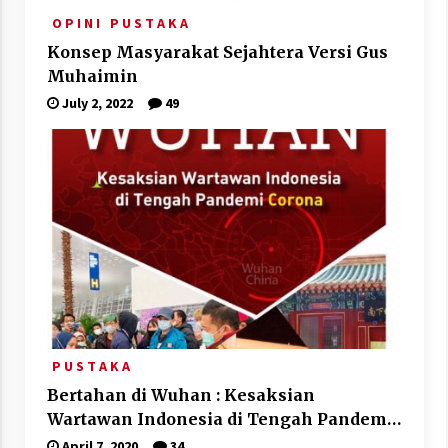
O P I N I
P U S T A K A
Konsep Masyarakat Sejahtera Versi Gus
Muhaimin
July 2, 2022
49
P U S T A K A
Bertahan di Wuhan : Kesaksian
Wartawan Indonesia di Tengah Pandemi
Corona
April 7, 2020
34