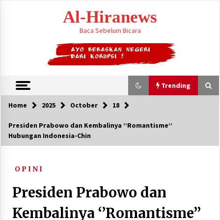
Skip
Al-Hiranews
to
content
Baca Sebelum Bicara
Trending
Home
2025
October
18
Trending
Presiden Prabowo dan Kembalinya ‘’Romantisme’’
Hubungan Indonesia-Chin
Houthi Menyerang Kamp Militer Pemerintah
dan Membom Najran di Arab Saudi
August 7, 2026
O P I N I
KTT Trilateral : Pemimpim Arab Saudi,
Presiden Prabowo dan
Pakistan dan Turki Bertemu di Jeddah
August 7, 2026
Kembalinya ‘’Romantisme’’