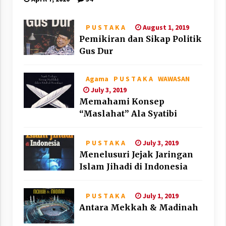
August 1, 2019
P U S T A K A
Pemikiran dan Sikap Politik
Gus Dur
Agama
P U S T A K A
WAWASAN
July 3, 2019
Memahami Konsep
“Maslahat” Ala Syatibi
July 3, 2019
P U S T A K A
Menelusuri Jejak Jaringan
Islam Jihadi di Indonesia
July 1, 2019
P U S T A K A
Antara Mekkah & Madinah