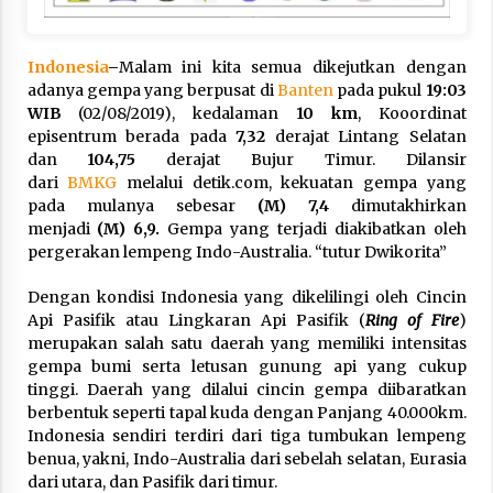
Indonesia
–
Malam ini kita semua dikejutkan dengan
adanya gempa yang berpusat di
Banten
pada pukul
19:03
WIB
(02/08/2019), kedalaman
10 km
, Kooordinat
episentrum berada pada
7,32
derajat Lintang Selatan
dan
104,75
derajat Bujur Timur. Dilansir
dari
BMKG
melalui detik.com, kekuatan gempa yang
pada mulanya sebesar
(M) 7,4
dimutakhirkan
menjadi
(M) 6,9.
Gempa yang terjadi diakibatkan oleh
pergerakan lempeng Indo-Australia. “tutur Dwikorita”
Dengan kondisi Indonesia yang dikelilingi oleh Cincin
Api Pasifik atau Lingkaran Api Pasifik (
Ring of Fire
)
merupakan salah satu daerah yang memiliki intensitas
gempa bumi serta letusan gunung api yang cukup
tinggi. Daerah yang dilalui cincin gempa diibaratkan
berbentuk seperti tapal kuda dengan Panjang 40.000km.
Indonesia sendiri terdiri dari tiga tumbukan lempeng
benua, yakni, Indo-Australia dari sebelah selatan, Eurasia
dari utara, dan Pasifik dari timur.