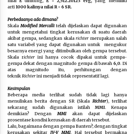
nilai
E
dihitung,
E = 2,512.20123 erg,
yang memiliki
arti
1000 kalinya nilai R = 6 SR.
Perbedaanya ada dimana?
Skala
Modified Mercalli
telah dijelaskan dapat digunakan
untuk mengetahui tingkat kerusakan di suatu daerah
akibat gempa, sedangkan skala
richter
merupakan salah
satu variabel yang dapat digunakan untuk mengukur
besarnya energi yang ditimbulkan oleh gempa tersebut.
Skala r
ichter
ini hanya cocok dipakai untuk gempa-
gempa dekat dengan magnitudo gempa di bawah
6,0
. Di
atas magnitudo itu, perhitungan dengan
teknik
Richter
ini menjadi tidak representatif lagi.
Kesimpulan
Beberapa media terlihat sudah tidak lagi hanya
menuliskan berita dengan SR (Skala
Richter
), terlihat
sekarang sudah digunakan istilah
MMI
. Kenapa
demikian? Dengan
MMI
akan dapat dijelaskan
prosentase kondisi kerusakan di daerah tersebut.
Lalu, bagaimana dengan gempa Banten?; dengan tingkat
kerusakan sekitar
IV-V MMI
. Hal tersebut bermakna