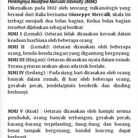
Pentingnya Modified Mercalli Intensity (MMI)
Dikenalkan pada 1902 oleh seorang vulkanologis yang
berasal dari Italia bernama
Giuseppe Mercalli
, skala ini
terbagi menjadi dua belas bagian. Kedua belas bagian
tersebut dijelaskan sebagai berikut:
MMI I
(Lemah): Getaran tidak dirasakan kecuali dalam
keadaan luarbiasa oleh beberapa orang
MMI II
(Lemah)
:
Getaran dirasakan oleh beberapa
orang, benda-benda ringan yang digantung bergoyang.
MMI III
(Ringan)
:
Getaran dirasakan nyata dalam rumah.
Terasa getaran seakan-akan ada truk berlalu.
MMI IV
(Sedang)
:
Pada siang hari dirasakan oleh orang
banyak dalam rumah, di luar oleh beberapa orang,
gerabah pecah, jendela/pintu berderik dan dinding
berbunyi.
MMI V
(Kuat) : Getaran dirasakan oleh hampir semua
penduduk, orang banyak terbangun, gerabah pecah,
barang-barang terpelanting, tiang-tiang dan barang
besar tampak bergoyang, bandul lonceng dapat
berhenti.