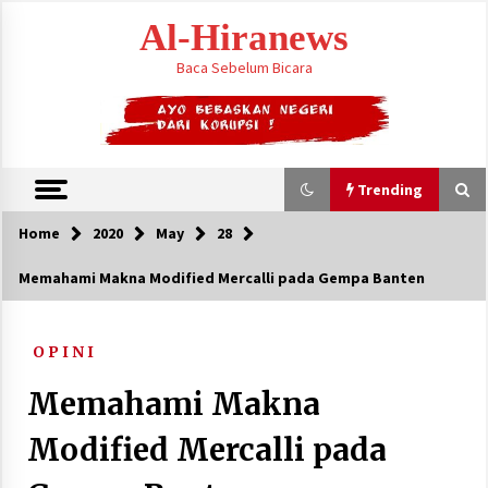
Skip
Al-Hiranews
to
content
Baca Sebelum Bicara
Trending
Home
2020
May
28
Trending
Memahami Makna Modified Mercalli pada Gempa Banten
KTT Trilateral : Pemimpim Arab Saudi,
Pakistan dan Turki Bertemu di Jeddah
O P I N I
August 7, 2026
Memahami Makna
Setelah Zohran Mamdani, Kini Abdul El-Sayed
Mengguncang Politik Amerika
Modified Mercalli pada
August 7, 2026