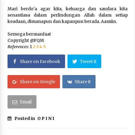
Mari berdo’a agar kita, keluarga dan saudara kita
senantiasa dalam perlindungan Allah dalam setiap
keadaan, dimanapun dan kapanpun berada. Aamiin.
Semoga bermanfaat
Copyright @FQM
References
: 1
2
3
4
5
Share on Facebook
Tweet it
Share on Google
Share it
Email
Posted in
O P I N I