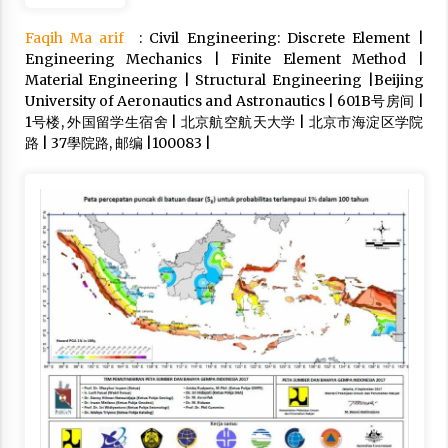
Bapenda Provinsi Banten Gandeng Politisi PKB
Faqih Ma arif
: Civil Engineering: Discrete Element |
Gelar Penyuluhan Optimalisasi Pajak Daerah di
Engineering Mechanics | Finite Element Method |
Kota Tangerang
Material Engineering | Structural Engineering |Beijing
April 24, 2026
University of Aeronautics and Astronautics | 601B号房间 |
1号楼, 外国留学生宿舍 | 北京航空航天大学 | 北京市海淀区学院
Jemaah Haji Indonesia Mulai Berangkat
Melalui Makkah Route, Layanan Kian Mudah
路 | 37學院路, 邮编 |100083 |
dan Terintegrasi
April 23, 2026
Dilema Perang AS-Israel VS Iran: Menang
Kekuatan Tempur, Kalah dalam Strategi
April 22, 2026
Laporan Aljazeera.net, Fasilitas Nuklir Iran
antara Pegawasan dan Pembongkaran : Apa
saja Skenario yang Mungkin Terjadi ?
February 7, 2026
Kalkulasi Dampak ‘’Serangan Militer’’ AS ke
Iran dan Penolakan Arab Saudi
February 6, 2026