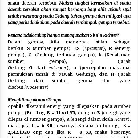
suatu daerah tersebut.
Makna tingkat kerusakan di suatu
daerah tersebut akan sangat berharga bagi ahli Teknik sipil
untuk merancang suatu Gedung tahan gempa dan mitigasi apa
yang perlu dilakukan pada daerah terdampak gempa tersebut.
Kenapa tidak cukup hanya menggunakan
Skala
Richter?
Dalam gempa, kita mengenal istilah sebagai
berikut:
S
(sumber gempa),
ES
(
Epicenter
),
R
(energi
gempa),
G
(Gedung terlanda gempa),
k
(Kedalaman
sumber gempa),
j
(jarak
Gedung
G
dari
epicenter
),
a
(percepatan maksimal
permukaan tanah di bawah Gedung), dan
H
(jarak
Gedung dari sumber gempa atau yang
disebut
hyposenter
).
Menghitung ukuran Gempa
Apabila diketahui energi yang dilepaskan pada sumber
gempa (
E
),
Log E = 11,4+1,5R
; dengan
E
(energi yang
dilepas di sumber gempa),
R
(energi dalam skala
richter
),
maka jika
R = 6 SR
, besarnya
E
dapat di hitung,
E =
2,512.1020 erg
; dan jika
R = 8 SR
, maka besarnya