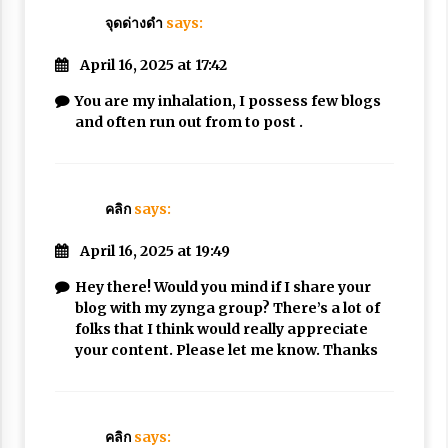
จุดด่างดำ
says:
April 16, 2025 at 17:42
You are my inhalation, I possess few blogs
and often run out from to post .
คลิก
says:
April 16, 2025 at 19:49
Hey there! Would you mind if I share your
blog with my zynga group? There’s a lot of
folks that I think would really appreciate
your content. Please let me know. Thanks
คลิก
says: