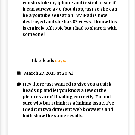
cousin stole my iphone and tested to see if
it can survive a 40 foot drop, just so she can
be a youtube sensation. My iPad is now
destroyed and she has 83 views. I know this
is entirely off topic but I had to share it with
someone!
tik tok ads
says:
March 27, 2025 at 20:41
Hey there just wanted to give you a quick
heads up and let you know a few of the
pictures aren’t loading correctly. I’m not
sure why but I think its a linking issue. I’ve
tried it in two different web browsers and
both show the same results.