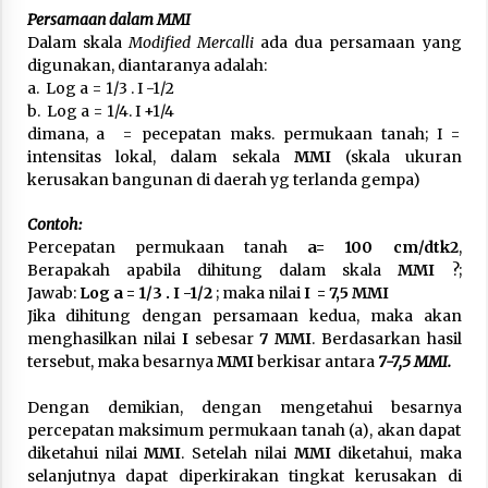
Persamaan dalam MMI
Dalam skala
Modified Mercalli
ada dua persamaan yang
digunakan, diantaranya adalah:
a. Log a = 1/3 . I -1/2
b. Log a = 1/4. I +1/4
dimana, a = pecepatan maks. permukaan tanah; I =
intensitas lokal, dalam sekala
MMI
(skala ukuran
kerusakan bangunan di daerah yg terlanda gempa)
Contoh:
Percepatan permukaan tanah
a= 100 cm/dtk2
,
Berapakah apabila dihitung dalam skala
MMI
?;
Jawab:
Log a = 1/3 . I -1/2
; maka nilai
I = 7,5 MMI
Jika dihitung dengan persamaan kedua, maka akan
menghasilkan nilai
I
sebesar
7 MMI
. Berdasarkan hasil
tersebut, maka besarnya
MMI
berkisar antara
7-7,5 MMI.
Dengan demikian, dengan mengetahui besarnya
percepatan maksimum permukaan tanah (a), akan dapat
diketahui nilai
MMI
. Setelah nilai
MMI
diketahui, maka
selanjutnya dapat diperkirakan tingkat kerusakan di