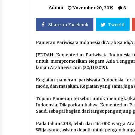
Hari Keempat Operasional Haji
2026, 15.349 Jemaah Telah
Admin
November 20, 2019
8
Diberangkatkan
April 25, 2026
Share on Facebook
Tweet it
Dilema Perang AS-Israel VS Iran:
Menang Kekuatan Tempur, Kalah
dalam Strategi
Pameran Pariwisata Indonesia di Arab Saudi/A
April 22, 2026
JEDDAH: Kementerian Pariwisata Indonesia t
Dirjen Bina Penyelenggaraan Haji
untuk mempromosikan Negara Asia Tenggara it
Tegaskan PPIH Harus Deliver
laman Arabnews.com (20/11/2019).
Services kepada Jemaah
January 15, 2026
Kegiatan pameran parisiwata Indoensia terse
mode, dan masakan. Kegiatan yang sama juga d
Tujuan Pameran tersebut untuk meningkatkan
Indoensia. Dilaporkan bahwa Kementerian Pa
Saudi sebagai bagian dari target pengunjung gl
Pada tahun 2018, lebih dari 165.000 warga Ar
Witjaksono, asisten deputi untuk pengembanga