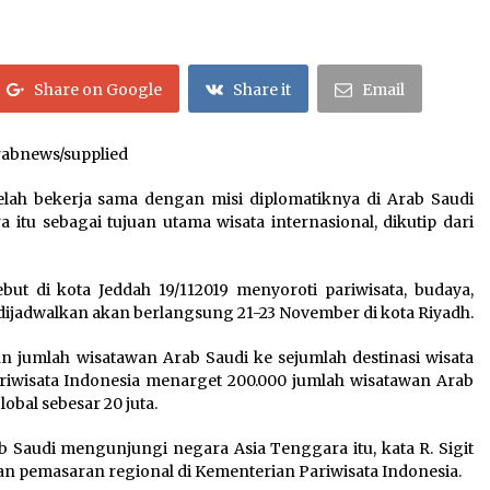
Bapenda Provinsi Banten Gandeng
Politisi PKB Gelar Penyuluhan
Optimalisasi Pajak Daerah di Kota
Tangerang
April 24, 2026
Share on Google
Share it
Email
Laporan Aljazeera.net, Fasilitas
Nuklir Iran antara Pegawasan dan
Pembongkaran : Apa saja Skenario
rabnews/supplied
yang Mungkin Terjadi ?
February 7, 2026
elah bekerja sama dengan misi diplomatiknya di Arab Saudi
Pelunasan Haji Khusus Tahap III
u sebagai tujuan utama wisata internasional, dikutip dari
Ditutup, Serapan Kuota Capai
101,81%
January 15, 2026
but di kota Jeddah 19/112019 menyoroti pariwisata, budaya,
ijadwalkan akan berlangsung 21-23 November di kota Riyadh.
 jumlah wisatawan Arab Saudi ke sejumlah destinasi wisata
riwisata Indonesia menarget 200.000 jumlah wisatawan Arab
obal sebesar 20 juta.
ab Saudi mengunjungi negara Asia Tenggara itu, kata R. Sigit
n pemasaran regional di Kementerian Pariwisata Indonesia.