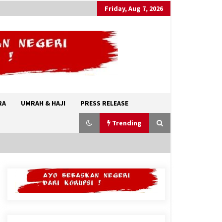
Friday, Aug 7, 2026
RA
UMRAH & HAJI
PRESS RELEASE
Trending
Kerajaan Arab Saudi Menyerukan
Peng Matan Hilal Dzul Hijjah pada
Hari Minggu
May 17, 2026