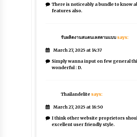
There is noticeably a bundle to know a
features also.
รับผลิตงานสแตนเลสตามแบบ
says:
March 27, 2025 at 14:37
Simply wanna input on few general thin
wonderful : D.
Thailandelite
says:
March 27, 2025 at 16:50
I think other website proprietors shoul
excellent user friendly style.