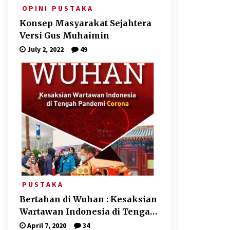
O P I N I
P U S T A K A
Konsep Masyarakat Sejahtera
Versi Gus Muhaimin
July 2, 2022
49
P U S T A K A
Bertahan di Wuhan : Kesaksian
Wartawan Indonesia di Tengah
Pandemi Corona
April 7, 2020
34