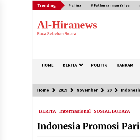
Skip
Trending
# china
# Fathurrahman Yahya
to
content
Al-Hiranews
Baca Sebelum Bicara
HOME
BERITA
POLITIK
HANKAM
Home
2019
November
20
Indonesi
Trending
BERITA
Internasional
SOSIAL BUDAYA
Citra Satelit : Dua Kapal Induk AS
Berada di Dekat Iran
Indonesia Promosi Pari
August 4, 2026