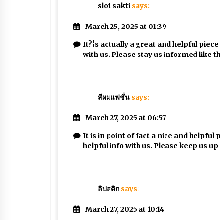
slot sakti
says:
March 25, 2025 at 01:39
It?¦s actually a great and helpful piece 
with us. Please stay us informed like t
สีผมแฟชั่น
says:
March 27, 2025 at 06:57
It is in point of fact a nice and helpfu
helpful info with us. Please keep us up 
ลิปสติก
says:
March 27, 2025 at 10:14