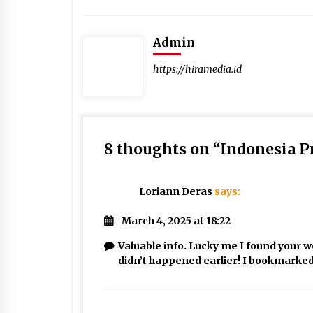
Admin
https://hiramedia.id
8 thoughts on “
Indonesia P
Loriann Deras
says:
March 4, 2025 at 18:22
Valuable info. Lucky me I found your w
didn’t happened earlier! I bookmarked 