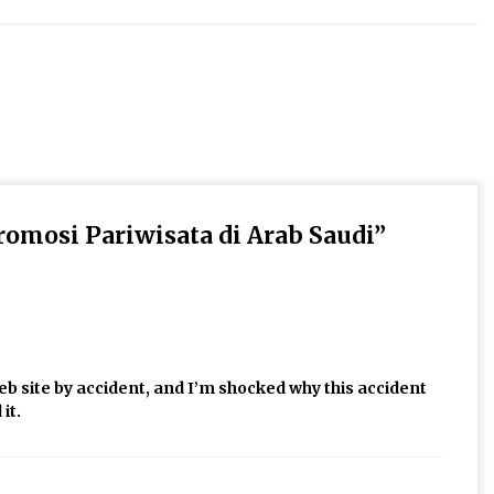
romosi Pariwisata di Arab Saudi
”
eb site by accident, and I’m shocked why this accident
it.