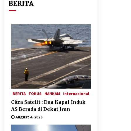
BERITA
Jemaah Haji Indonesia Mulai
Berangkat Melalui Makkah Route,
Layanan Kian Mudah dan
Terintegrasi
April 23, 2026
Kalkulasi Dampak ‘’Serangan
Militer’’ AS ke Iran dan Penolakan
Arab Saudi
February 6, 2026
Rezim Khamenei di Persimpangan:
antara Mempertahankan Status
Quo atau Perubahan
January 14, 2026
BERITA
FOKUS
HANKAM
Internasional
Citra Satelit : Dua Kapal Induk
AS Berada di Dekat Iran
August 4, 2026