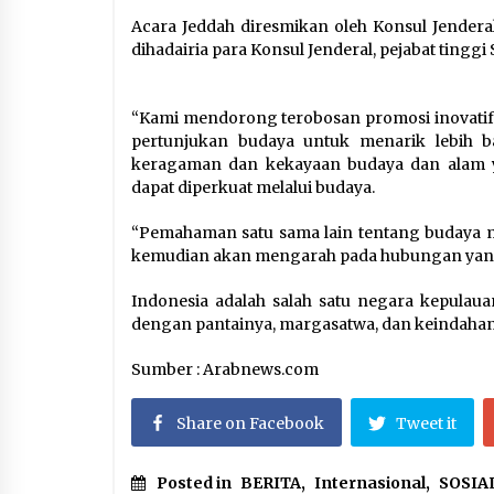
Acara Jeddah diresmikan oleh Konsul Jender
dihadairia para Konsul Jenderal, pejabat tinggi S
“Kami mendorong terobosan promosi inovati
pertunjukan budaya untuk menarik lebih b
keragaman dan kekayaan budaya dan alam ya
dapat diperkuat melalui budaya.
“Pemahaman satu sama lain tentang budaya 
kemudian akan mengarah pada hubungan yang l
Indonesia adalah salah satu negara kepulauan
dengan pantainya, margasatwa, dan keindahan 
Sumber : Arabnews.com
Share on Facebook
Tweet it
Posted in
BERITA
,
Internasional
,
SOSIA