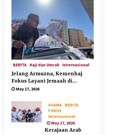
BERITA
Haji dan Umrah
Internasional
Jelang Armuzna, Kemenhaj
Fokus Layani Jemaah di
Makkah
May 17, 2026
AGAMA
BERITA
FOKUS
Internasional
May 17, 2026
Kerajaan Arab