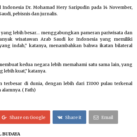
al Indonesia Dr. Mohamad Hery Saripudin pada 14 November,
audi, pebisnis dan jurnalis.
f yang lebih besar… menggabungkan pameran pariwisata dan
anyak wisatawan Arab Saudi ke Indonesia yang memiliki
ng indah,” katanya, menambahkan bahwa ikatan bilateral
membuat kedua negara lebih memahami satu sama lain, yang
ebih kuat,” katanya.
 terbesar di dunia, dengan lebih dari 17.000 pulau terkenal
alamnya. ( Fath)
Share on Google
Share it
Email
L BUDAYA