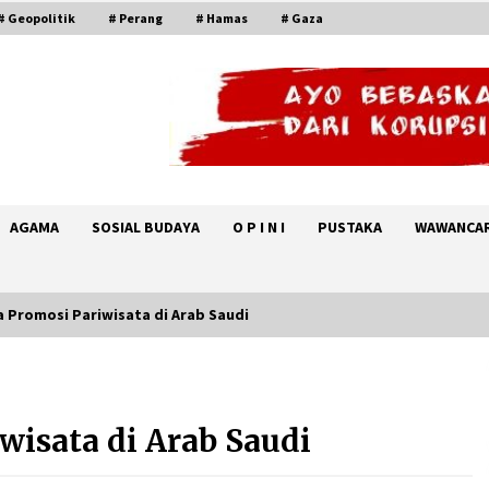
# Geopolitik
# Perang
# Hamas
# Gaza
AGAMA
SOSIAL BUDAYA
O P I N I
PUSTAKA
WAWANCA
a Promosi Pariwisata di Arab Saudi
Jelang Armuzna, Kemenhaj Fokus
Layani Jemaah di Makkah
wisata di Arab Saudi
May 17, 2026