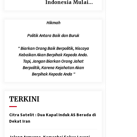
Indonesia Mulai
Berangkat Melalui
Makkah Route,
Hikmah
Layanan Kian
Mudah dan
Politik Antara Baik dan Buruk
Terintegrasi
'' Biarkan Orang Baik Berpolitik, Niscaya
Kebaikan Akan Berpihak Kepada Anda.
Tapi, Jangan Biarkan Orang Jahat
Berpolitik, Karena Kejahatan Akan
Berpihak Kepada Anda ''
TERKINI
Citra Satelit : Dua Kapal Induk AS Berada di
Dekat Iran
Jelang Armuzna, Kemenhaj Fokus Layani