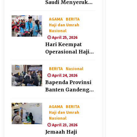
Saudi Menyerukan
Peng Matan Hilal
Dzul Hijjah pada
AGAMA
BERITA
Hari Minggu
Haji dan Umrah
Nasional
April 25, 2026
Hari Keempat
Operasional Haji
2026, 15.349
Jemaah Telah
BERITA
Nasional
Diberangkatkan
April 24, 2026
Bapenda Provinsi
Banten Gandeng
Politisi PKB Gelar
Penyuluhan
AGAMA
BERITA
Optimalisasi Pajak
Haji dan Umrah
Nasional
Daerah di Kota
April 23, 2026
Tangerang
Jemaah Haji