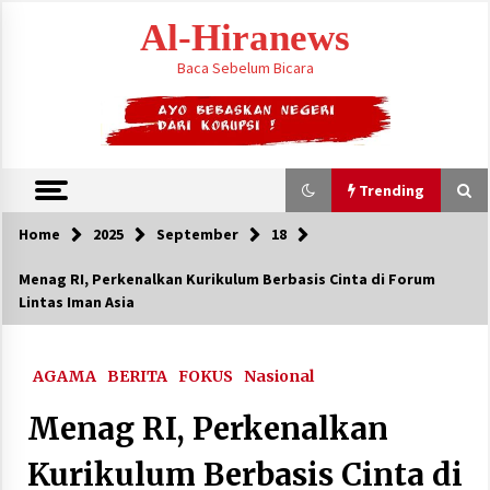
Skip
Al-Hiranews
to
content
Baca Sebelum Bicara
Trending
Home
2025
September
18
Trending
Menag RI, Perkenalkan Kurikulum Berbasis Cinta di Forum
Lintas Iman Asia
Houthi Menyerang Kamp Militer Pemerintah
dan Membom Najran di Arab Saudi
August 7, 2026
AGAMA
BERITA
FOKUS
Nasional
KTT Trilateral : Pemimpim Arab Saudi,
Menag RI, Perkenalkan
Pakistan dan Turki Bertemu di Jeddah
August 7, 2026
Kurikulum Berbasis Cinta di