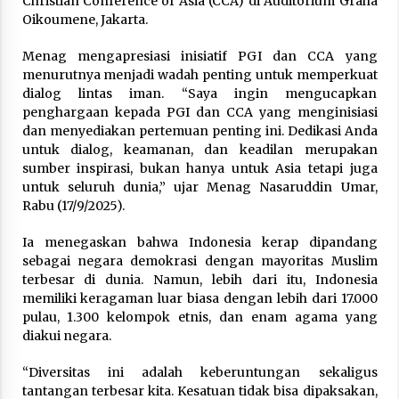
Christian Conference of Asia (CCA) di Auditorium Graha
February 7, 2026
Oikoumene, Jakarta.
Menag mengapresiasi inisiatif PGI dan CCA yang
menurutnya menjadi wadah penting untuk memperkuat
dialog lintas iman. “Saya ingin mengucapkan
penghargaan kepada PGI dan CCA yang menginisiasi
dan menyediakan pertemuan penting ini. Dedikasi Anda
untuk dialog, keamanan, dan keadilan merupakan
sumber inspirasi, bukan hanya untuk Asia tetapi juga
untuk seluruh dunia,” ujar Menag Nasaruddin Umar,
Rabu (17/9/2025).
Ia menegaskan bahwa Indonesia kerap dipandang
sebagai negara demokrasi dengan mayoritas Muslim
terbesar di dunia. Namun, lebih dari itu, Indonesia
memiliki keragaman luar biasa dengan lebih dari 17.000
pulau, 1.300 kelompok etnis, dan enam agama yang
diakui negara.
“Diversitas ini adalah keberuntungan sekaligus
tantangan terbesar kita. Kesatuan tidak bisa dipaksakan,