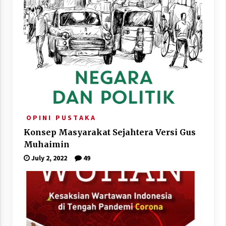
O P I N I
P U S T A K A
Konsep Masyarakat Sejahtera Versi Gus
Muhaimin
July 2, 2022
49