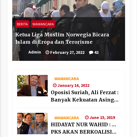
BERITA
WAWANCARA
Ketua Liga Muslim Norwegia Bicara
Islam di Eropa dan Terorisme
Admin
February 27, 2022
42
WAWANCARA
January 16, 2022
Oposisi Suriah, Ali Ferzat :
Banyak Kekuatan Asing
“Bermain” di Suriah
June 15, 2019
WAWANCARA
HIDAYAT NUR WAHID : …
PKS AKAN BERKOALISI