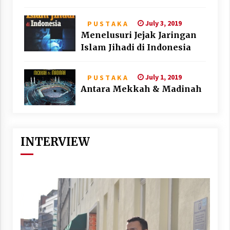
July 3, 2019
P U S T A K A
Menelusuri Jejak Jaringan
Islam Jihadi di Indonesia
July 1, 2019
P U S T A K A
Antara Mekkah & Madinah
INTERVIEW