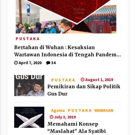
P U S T A K A
Bertahan di Wuhan : Kesaksian
Wartawan Indonesia di Tengah Pandemi
Corona
April 7, 2020
34
August 1, 2019
P U S T A K A
Pemikiran dan Sikap Politik
Gus Dur
Agama
P U S T A K A
WAWASAN
July 3, 2019
Memahami Konsep
“Maslahat” Ala Syatibi