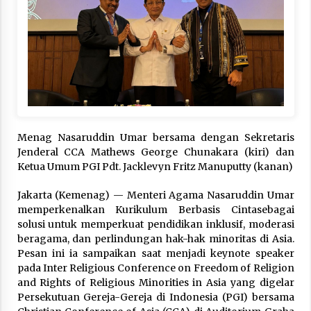
Hari Keempat Operasional Haji 2026, 15.349
Jemaah Telah Diberangkatkan
April 25, 2026
Bapenda Provinsi Banten Gandeng Politisi PKB
Gelar Penyuluhan Optimalisasi Pajak Daerah di
Kota Tangerang
April 24, 2026
Menag Nasaruddin Umar bersama dengan Sekretaris
Jemaah Haji Indonesia Mulai Berangkat
Jenderal CCA Mathews George Chunakara (kiri) dan
Melalui Makkah Route, Layanan Kian Mudah
Ketua Umum PGI Pdt. Jacklevyn Fritz Manuputty (kanan)
dan Terintegrasi
April 23, 2026
Jakarta (Kemenag) — Menteri Agama Nasaruddin Umar
memperkenalkan Kurikulum Berbasis Cintasebagai
Dilema Perang AS-Israel VS Iran: Menang
solusi untuk memperkuat pendidikan inklusif, moderasi
Kekuatan Tempur, Kalah dalam Strategi
beragama, dan perlindungan hak-hak minoritas di Asia.
April 22, 2026
Pesan ini ia sampaikan saat menjadi keynote speaker
pada Inter Religious Conference on Freedom of Religion
Laporan Aljazeera.net, Fasilitas Nuklir Iran
and Rights of Religious Minorities in Asia yang digelar
antara Pegawasan dan Pembongkaran : Apa
Persekutuan Gereja-Gereja di Indonesia (PGI) bersama
saja Skenario yang Mungkin Terjadi ?