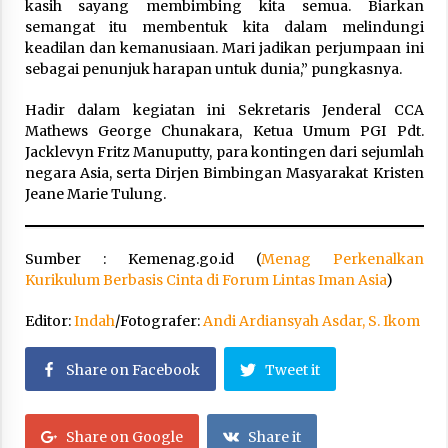
kasih sayang membimbing kita semua. Biarkan
semangat itu membentuk kita dalam melindungi
keadilan dan kemanusiaan. Mari jadikan perjumpaan ini
sebagai penunjuk harapan untuk dunia,” pungkasnya.
Hadir dalam kegiatan ini Sekretaris Jenderal CCA
Mathews George Chunakara, Ketua Umum PGI Pdt.
Jacklevyn Fritz Manuputty, para kontingen dari sejumlah
negara Asia, serta Dirjen Bimbingan Masyarakat Kristen
Jeane Marie Tulung.
Sumber : Kemenag.go.id (
Menag Perkenalkan
Kurikulum Berbasis Cinta di Forum Lintas Iman Asia
)
Editor:
Indah
/Fotografer:
Andi Ardiansyah Asdar, S. Ikom
Share on Facebook
Tweet it
Share on Google
Share it