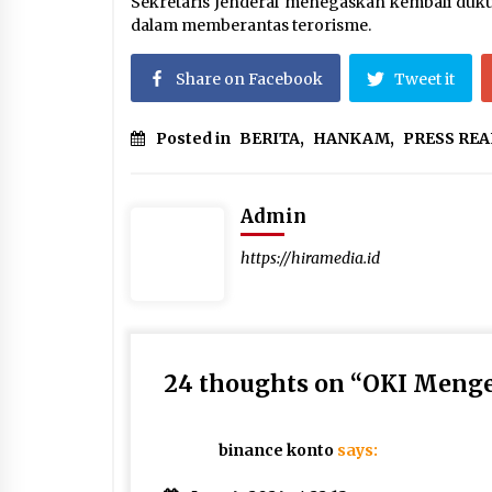
Sekretaris Jenderal menegaskan kembali duk
dalam memberantas terorisme.
Share on Facebook
Tweet it
Posted in
BERITA
,
HANKAM
,
PRESS REA
Admin
https://hiramedia.id
24 thoughts on “
OKI Menge
binance konto
says: