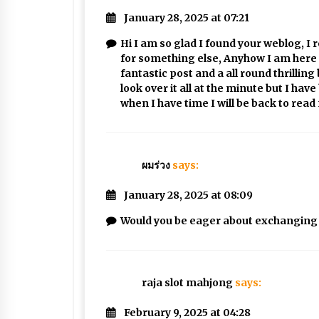
January 28, 2025 at 07:21
Hi I am so glad I found your weblog, I 
for something else, Anyhow I am here 
fantastic post and a all round thrilling
look over it all at the minute but I ha
when I have time I will be back to rea
ผมร่วง
says:
January 28, 2025 at 08:09
Would you be eager about exchanging 
raja slot mahjong
says:
February 9, 2025 at 04:28