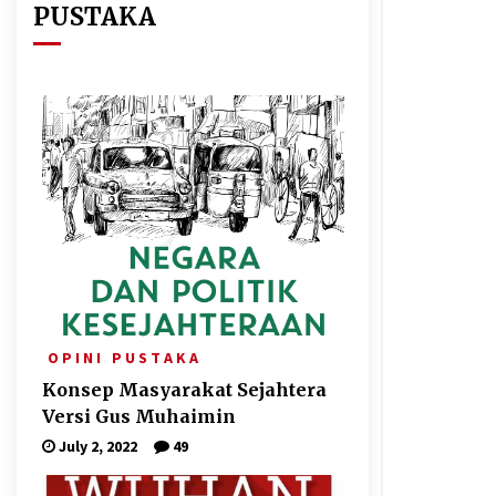
PUSTAKA
O P I N I
P U S T A K A
Konsep Masyarakat Sejahtera
Versi Gus Muhaimin
July 2, 2022
49