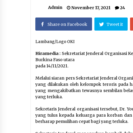
Setelah Zohran Mamdani, Kini
Abdul El-Sayed Mengguncang
Admin
November 17, 2021
24
Politik Amerika
August 7, 2026
Share on Facebook
Tweet it
Kerajaan Arab Saudi Menyerukan
Peng Matan Hilal Dzul Hijjah pada
Hari Minggu
Lambang/Logo OKI
May 17, 2026
Hiramedia :
Sekretariat Jenderal Organisasi K
Jemaah Haji Indonesia Mulai
Burkina Faso utara
Berangkat Melalui Makkah Route,
pada 14/11/2021.
Layanan Kian Mudah dan
Terintegrasi
April 23, 2026
Melalui siaran pers Sekretariat Jenderal Orga
yang dilakukan oleh kelompok teroris pada ha
yang mengakibatkan tewasnya sembilan belas p
yang terluka.
Sekretaris Jenderal organisasi tersebut, Dr
yang tulus kepada keluarga para korban dan
berharap pemulihan cepat bagi yang terluka.