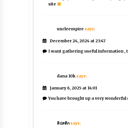
site
uncleempire
says:
December 24, 2024 at 23:47
I want gathering useful information , 
dana 10k
says:
January 6, 2025 at 14:01
You have brought up a very wonderful d
ลิปสติก
says: