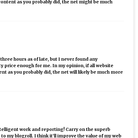
ontent as you probably did, the net might be much
three hours as of late, but I never found any
etty price enough for me. In my opinion, if all website
 as you probably did, the net will likely be much more
intelligent work and reporting! Carry on the superb
o my blogroll. I think it’ll improve the value of my web