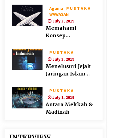
Agama
P U S T A K A
WAWASAN
July 3, 2019
Memahami
Konsep
“Maslahat” Ala
Syatibi
P U S T A K A
July 3, 2019
Menelusuri Jejak
Jaringan Islam
Jihadi di Indonesia
P U S T A K A
July 1, 2019
Antara Mekkah &
Madinah
INTERVIEW