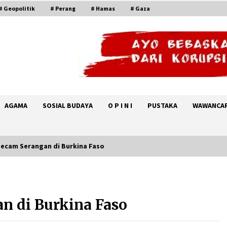
# Geopolitik
# Perang
# Hamas
# Gaza
AGAMA
SOSIAL BUDAYA
O P I N I
PUSTAKA
WAWANCA
ecam Serangan di Burkina Faso
KTT Trilateral : Pemimpim Arab
i
Saudi, Pakistan dan Turki Bertemu
di Jeddah
n di Burkina Faso
August 7, 2026