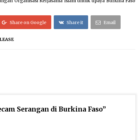
ungan Organisasi Kerjasama Islam untuk upaya Burkina Faso
Share on Google
Share it
Email
LEASE
cam Serangan di Burkina Faso
”