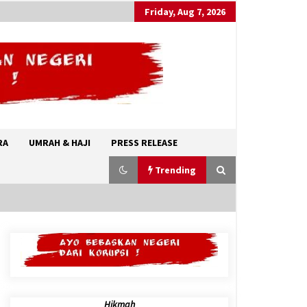
Friday, Aug 7, 2026
RA
UMRAH & HAJI
PRESS RELEASE
Trending
Abdul El-Sayed, Awalnya Tidak
ditakdirkan Untuk Menjadi Politisi
August 7, 2026
Hikmah