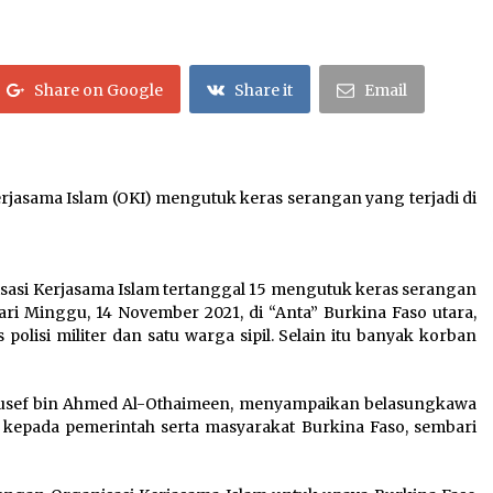
Citra Satelit : Dua Kapal Induk AS
Berada di Dekat Iran
August 4, 2026
Share on Google
Share it
Email
Hari Keempat Operasional Haji
2026, 15.349 Jemaah Telah
Diberangkatkan
April 25, 2026
erjasama Islam (OKI) mengutuk keras serangan yang terjadi di
Dilema Perang AS-Israel VS Iran:
Menang Kekuatan Tempur, Kalah
dalam Strategi
April 22, 2026
nisasi Kerjasama Islam tertanggal 15 mengutuk keras serangan
ri Minggu, 14 November 2021, di “Anta” Burkina Faso utara,
olisi militer dan satu warga sipil. Selain itu banyak korban
. Yousef bin Ahmed Al-Othaimeen, menyampaikan belasungkawa
 kepada pemerintah serta masyarakat Burkina Faso, sembari