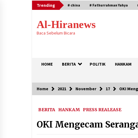
Skip
Trending
# china
# Fathurrahman Yahya
to
content
Al-Hiranews
Baca Sebelum Bicara
HOME
BERITA
POLITIK
HANKAM
Home
2021
November
17
OKI Meng
Trending
BERITA
HANKAM
PRESS REALEASE
Houthi Menyerang Kamp Militer
Pemerintah dan Membom Najran d
Arab Saudi
OKI Mengecam Seranga
August 7, 2026