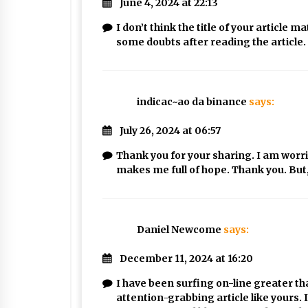
June 4, 2024 at 22:13
I don’t think the title of your article 
some doubts after reading the article.
indicac~ao da binance
says:
July 26, 2024 at 06:57
Thank you for your sharing. I am worried
makes me full of hope. Thank you. But,
Daniel Newcome
says:
December 11, 2024 at 16:20
I have been surfing on-line greater th
attention-grabbing article like yours. It