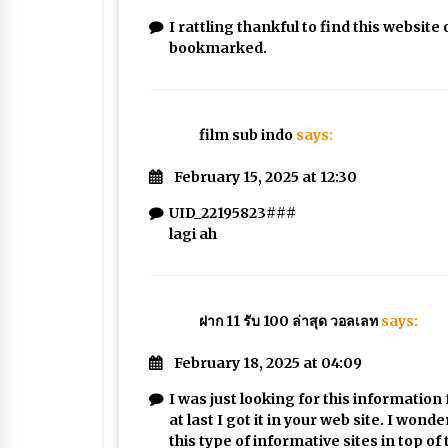
I rattling thankful to find this website
bookmarked.
film sub indo
says:
February 15, 2025 at 12:30
UID_22195823###
lagi ah
ฝาก 11 รับ 100 ล่าสุด วอลเลท
says:
February 18, 2025 at 04:09
I was just looking for this informatio
at last I got it in your web site. I won
this type of informative sites in top of