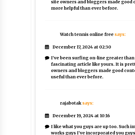
site owners and bloggers made good c
more helpful than ever before.
Watch tennis online free
says:
December 17, 2024 at 02:30
I’ve been surfing on-line greater than 
fascinating article like yours. It is pr
owners and bloggers made good content
useful than ever before.
rajabotak
says:
December 19, 2024 at 10:16
I like what you guys are up too. Such 
works guys I’ve incorporated you guys t