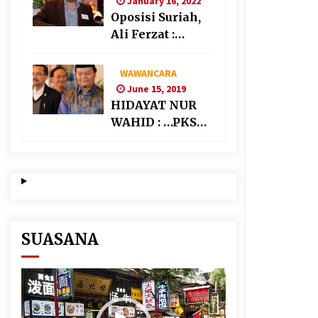
January 16, 2022
Oposisi Suriah,
Ali Ferzat :
Banyak
Kekuatan Asing
WAWANCARA
“Bermain” di
June 15, 2019
Suriah
HIDAYAT NUR
WAHID : …PKS
AKAN
BERKOALISI
DENGAN PARTAI
NASIONALIS
SEKULAR
SUASANA
Video
Player