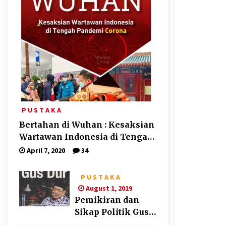
P U S T A K A
Bertahan di Wuhan : Kesaksian
Wartawan Indonesia di Tengah
Pandemi Corona
April 7, 2020
34
P U S T A K A
August 1, 2019
Pemikiran dan
Sikap Politik Gus
Dur