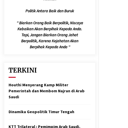
Jelang Armuzna, Kemenhaj Fokus
Layani Jemaah di Makkah
Politik Antara Baik dan Buruk
May 17, 2026
'' Biarkan Orang Baik Berpolitik, Niscaya
Kebaikan Akan Berpihak Kepada Anda.
Bapenda Provinsi Banten Gandeng
Politisi PKB Gelar Penyuluhan
Tapi, Jangan Biarkan Orang Jahat
Optimalisasi Pajak Daerah di Kota
Berpolitik, Karena Kejahatan Akan
Tangerang
April 24, 2026
Berpihak Kepada Anda ''
Laporan Aljazeera.net, Fasilitas
Nuklir Iran antara Pegawasan dan
Pembongkaran : Apa saja Skenario
TERKINI
yang Mungkin Terjadi ?
February 7, 2026
Houthi Menyerang Kamp Militer
Pemerintah dan Membom Najran di Arab
Saudi
Dinamika Geopolitik Timur Tengah
KTT Trilateral : Pemimpim Arab Saudi,