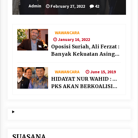
Admin
February 27, 2022
42
WAWANCARA
January 16, 2022
Oposisi Suriah, Ali Ferzat :
Banyak Kekuatan Asing
“Bermain” di Suriah
June 15, 2019
WAWANCARA
HIDAYAT NUR WAHID : …
PKS AKAN BERKOALISI
DENGAN PARTAI
NASIONALIS SEKULAR
SUASANA