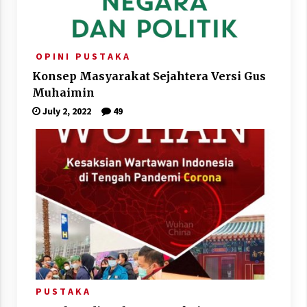
O P I N I
P U S T A K A
Konsep Masyarakat Sejahtera Versi Gus
Muhaimin
July 2, 2022
49
P U S T A K A