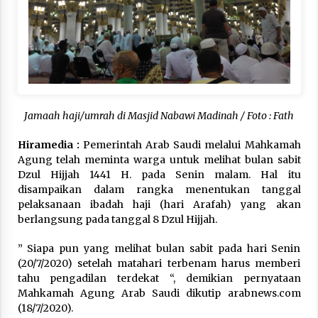
Hari Keempat Operasional Haji 2026, 15.349
Jemaah Telah Diberangkatkan
April 25, 2026
Bapenda Provinsi Banten Gandeng Politisi PKB
Gelar Penyuluhan Optimalisasi Pajak Daerah di
Kota Tangerang
Jamaah haji/umrah di Masjid Nabawi Madinah / Foto : Fath
April 24, 2026
Hiramedia :
Pemerintah Arab Saudi melalui Mahkamah
Jemaah Haji Indonesia Mulai Berangkat
Agung telah meminta warga untuk melihat bulan sabit
Melalui Makkah Route, Layanan Kian Mudah
Dzul Hijjah 1441 H. pada Senin malam. Hal itu
dan Terintegrasi
disampaikan dalam rangka menentukan tanggal
April 23, 2026
pelaksanaan ibadah haji (hari Arafah) yang akan
berlangsung pada tanggal 8 Dzul Hijjah.
Dilema Perang AS-Israel VS Iran: Menang
Kekuatan Tempur, Kalah dalam Strategi
April 22, 2026
” Siapa pun yang melihat bulan sabit pada hari Senin
(20/7/2020) setelah matahari terbenam harus memberi
tahu pengadilan terdekat “, demikian pernyataan
Laporan Aljazeera.net, Fasilitas Nuklir Iran
Mahkamah Agung Arab Saudi dikutip arabnews.com
antara Pegawasan dan Pembongkaran : Apa
saja Skenario yang Mungkin Terjadi ?
(18/7/2020).