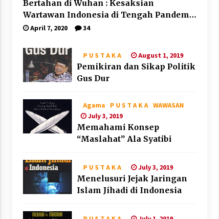
Bertahan di Wuhan : Kesaksian
Wartawan Indonesia di Tengah Pandemi
Corona
April 7, 2020
34
August 1, 2019
P U S T A K A
Pemikiran dan Sikap Politik
Gus Dur
Agama
P U S T A K A
WAWASAN
July 3, 2019
Memahami Konsep
“Maslahat” Ala Syatibi
July 3, 2019
P U S T A K A
Menelusuri Jejak Jaringan
Islam Jihadi di Indonesia
July 1, 2019
P U S T A K A