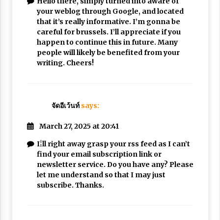
Hello there, simply turned into aware of
your weblog through Google, and located
that it’s really informative. I’m gonna be
careful for brussels. I’ll appreciate if you
happen to continue this in future. Many
people will likely be benefited from your
writing. Cheers!
จัดอีเว้นท์
says:
March 27, 2025 at 20:41
I¦ll right away grasp your rss feed as I can’t
find your email subscription link or
newsletter service. Do you have any? Please
let me understand so that I may just
subscribe. Thanks.