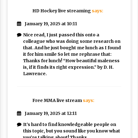
HD Hockey live streaming
says:
January 19, 2025 at 10:11
Nice read, I just passed this onto a
colleague who was doing some research on
that. And he just bought me lunch as I found
it for him smile So let me rephrase that:
Thanks for lunch! “How beautiful maleness
is, if it finds its right expression.” by D. H.
Lawrence.
Free MMA live stream
says:
January 19, 2025 at 12:11
It’s hard to find knowledgeable people on
this topic, but you sound like you know what
you’re talking about! Thanks