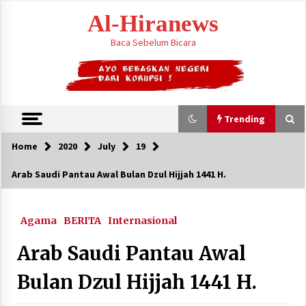
Skip
Al-Hiranews
to
content
Baca Sebelum Bicara
Trending
Home
2020
July
19
Trending
Arab Saudi Pantau Awal Bulan Dzul Hijjah 1441 H.
Houthi Menyerang Kamp Militer Pemerintah
dan Membom Najran di Arab Saudi
Agama
BERITA
Internasional
August 7, 2026
Arab Saudi Pantau Awal
KTT Trilateral : Pemimpim Arab Saudi,
Pakistan dan Turki Bertemu di Jeddah
Bulan Dzul Hijjah 1441 H.
August 7, 2026