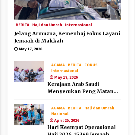
BERITA
Haji dan Umrah
Internasional
Jelang Armuzna, Kemenhaj Fokus Layani
Jemaah di Makkah
May 17, 2026
AGAMA
BERITA
FOKUS
Internasional
May 17, 2026
Kerajaan Arab Saudi
Menyerukan Peng Matan
Hilal Dzul Hijjah pada Hari
Minggu
AGAMA
BERITA
Haji dan Umrah
Nasional
April 25, 2026
Hari Keempat Operasional
Haji 2026, 15.349 Jemaah