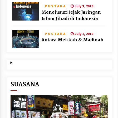
July 3, 2019
P U S T A K A
Menelusuri Jejak Jaringan
Islam Jihadi di Indonesia
July 1, 2019
P U S T A K A
Antara Mekkah & Madinah
SUASANA
Video
Player