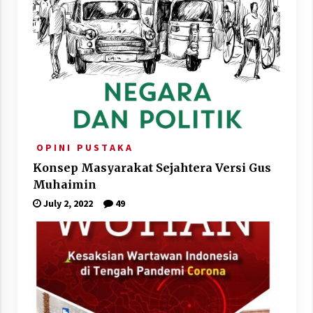
O P I N I
P U S T A K A
Konsep Masyarakat Sejahtera Versi Gus
Muhaimin
July 2, 2022
49