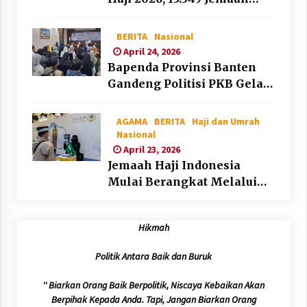
Telah Diberangkatkan
BERITA
Nasional
April 24, 2026
Bapenda Provinsi Banten
Gandeng Politisi PKB Gelar
Penyuluhan Optimalisasi
Pajak Daerah di Kota
AGAMA
BERITA
Haji dan Umrah
Tangerang
Nasional
April 23, 2026
Jemaah Haji Indonesia
Mulai Berangkat Melalui
Makkah Route, Layanan
Kian Mudah dan
Hikmah
Terintegrasi
Politik Antara Baik dan Buruk
'' Biarkan Orang Baik Berpolitik, Niscaya Kebaikan Akan
Berpihak Kepada Anda. Tapi, Jangan Biarkan Orang