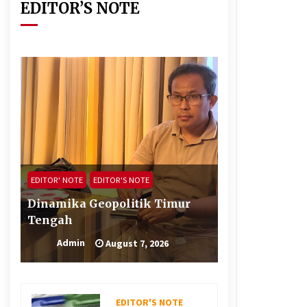
EDITOR’S NOTE
Kerajaan Arab Saudi Menyerukan
Peng Matan Hilal Dzul Hijjah pada
Hari Minggu
May 17, 2026
Jemaah Haji Indonesia Mulai
Berangkat Melalui Makkah Route,
Layanan Kian Mudah dan
Terintegrasi
April 23, 2026
Kalkulasi Dampak ‘’Serangan
Militer’’ AS ke Iran dan Penolakan
Arab Saudi
February 6, 2026
EDITOR' NOTE
EDITOR'S NOTE
Dinamika Geopolitik Timur
Tengah
Admin
August 7, 2026
EDITOR'S NOTE