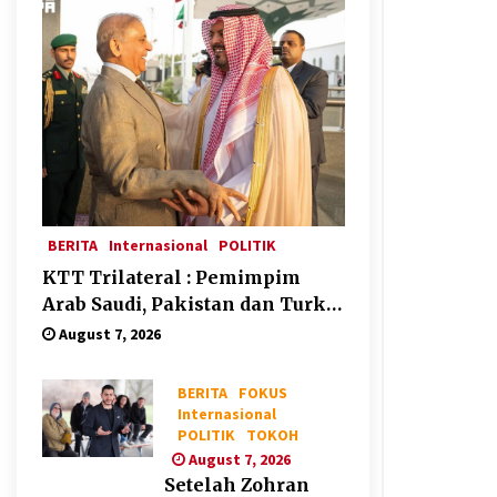
BERITA
Internasional
POLITIK
KTT Trilateral : Pemimpim
Arab Saudi, Pakistan dan Turki
Bertemu di Jeddah
August 7, 2026
BERITA
FOKUS
Internasional
POLITIK
TOKOH
August 7, 2026
Setelah Zohran