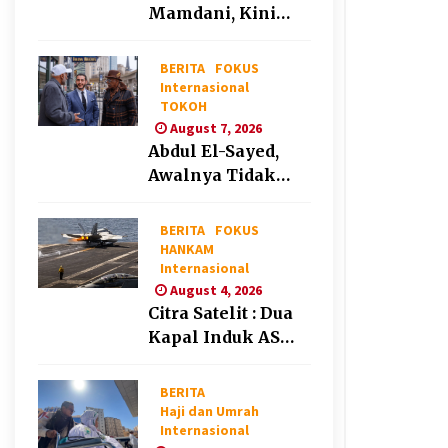
Mamdani, Kini
Abdul El-Sayed
Mengguncang
BERITA
FOKUS
Politik Amerika
Internasional
TOKOH
August 7, 2026
Abdul El-Sayed,
Awalnya Tidak
ditakdirkan Untuk
Menjadi Politisi
BERITA
FOKUS
HANKAM
Internasional
August 4, 2026
Citra Satelit : Dua
Kapal Induk AS
Berada di Dekat
Iran
BERITA
Haji dan Umrah
Internasional