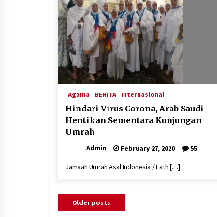
Agama
BERITA
Internasional
Hindari Virus Corona, Arab Saudi
Hentikan Sementara Kunjungan
Umrah
Admin
February 27, 2020
55
Jamaah Umrah Asal Indonesia / Fath […]
Posts
Older posts
navigation