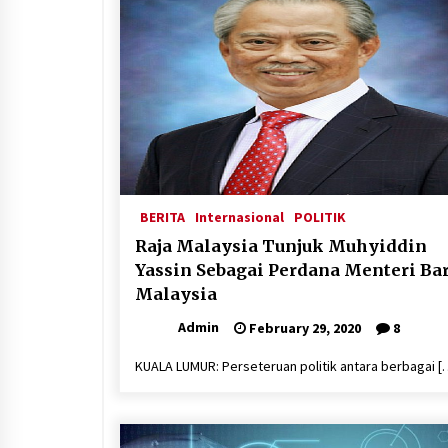
Citra Satelit : Dua Kapal Induk AS
Berada di Dekat Iran
August 4, 2026
Hari Keempat Operasional Haji
2026, 15.349 Jemaah Telah
Diberangkatkan
April 25, 2026
Dilema Perang AS-Israel VS Iran:
Menang Kekuatan Tempur, Kalah
BERITA
Internasional
POLITIK
dalam Strategi
Raja Malaysia Tunjuk Muhyiddin
April 22, 2026
Yassin Sebagai Perdana Menteri Ba
Malaysia
Admin
February 29, 2020
8
KUALA LUMUR: Perseteruan politik antara berbagai [