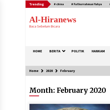
Skip
Trending
# china
# Fathurrahman Yahya
to
content
Al-Hiranews
Baca Sebelum Bicara
HOME
BERITA
POLITIK
HANKAM
Home
2020
February
Trending
Month:
February 2020
KTT Trilateral : Pemimpim Arab
Saudi, Pakistan dan Turki Bertem
di Jeddah
August 7, 2026