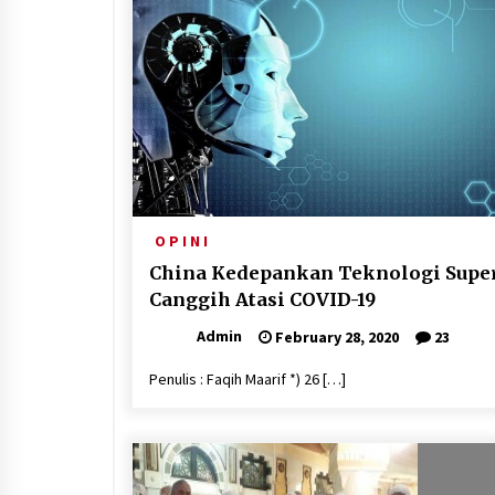
O P I N I
China Kedepankan Teknologi Supe
Canggih Atasi COVID-19
Admin
February 28, 2020
23
Penulis : Faqih Maarif *) 26 […]