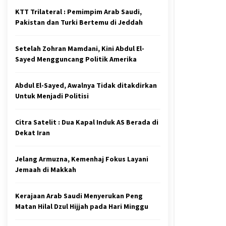
KTT Trilateral : Pemimpim Arab Saudi,
Pakistan dan Turki Bertemu di Jeddah
Setelah Zohran Mamdani, Kini Abdul El-
Sayed Mengguncang Politik Amerika
Abdul El-Sayed, Awalnya Tidak ditakdirkan
Untuk Menjadi Politisi
Citra Satelit : Dua Kapal Induk AS Berada di
Dekat Iran
Jelang Armuzna, Kemenhaj Fokus Layani
Jemaah di Makkah
Kerajaan Arab Saudi Menyerukan Peng
Matan Hilal Dzul Hijjah pada Hari Minggu