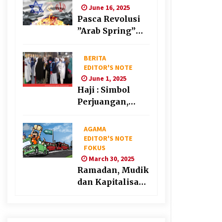
June 16, 2025
Pasca Revolusi
”Arab Spring”
Kemana Konflik
akan Bergeser?
BERITA
EDITOR'S NOTE
June 1, 2025
Haji : Simbol
Perjuangan,
Pengorbanan
dan
AGAMA
Kebersamaan
EDITOR'S NOTE
FOKUS
March 30, 2025
Ramadan, Mudik
dan Kapitalisasi
Desa