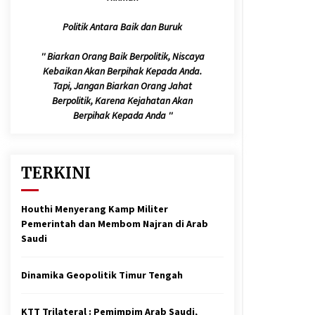
Jelang Armuzna, Kemenhaj Fokus
Layani Jemaah di Makkah
Politik Antara Baik dan Buruk
May 17, 2026
'' Biarkan Orang Baik Berpolitik, Niscaya
Kebaikan Akan Berpihak Kepada Anda.
Bapenda Provinsi Banten Gandeng
Politisi PKB Gelar Penyuluhan
Tapi, Jangan Biarkan Orang Jahat
Optimalisasi Pajak Daerah di Kota
Berpolitik, Karena Kejahatan Akan
Tangerang
April 24, 2026
Berpihak Kepada Anda ''
Laporan Aljazeera.net, Fasilitas
Nuklir Iran antara Pegawasan dan
Pembongkaran : Apa saja Skenario
TERKINI
yang Mungkin Terjadi ?
February 7, 2026
Houthi Menyerang Kamp Militer
Pemerintah dan Membom Najran di Arab
Saudi
Dinamika Geopolitik Timur Tengah
KTT Trilateral : Pemimpim Arab Saudi,