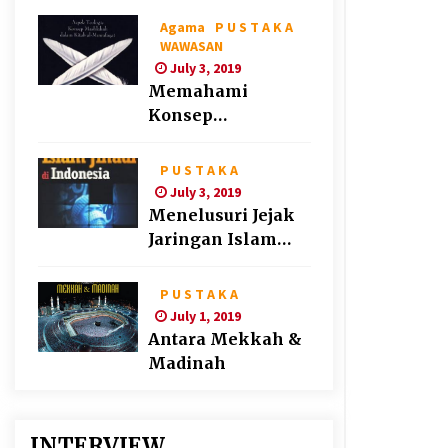
Agama
P U S T A K A
WAWASAN
July 3, 2019
Memahami
Konsep
“Maslahat” Ala
Syatibi
P U S T A K A
July 3, 2019
Menelusuri Jejak
Jaringan Islam
Jihadi di Indonesia
P U S T A K A
July 1, 2019
Antara Mekkah &
Madinah
INTERVIEW