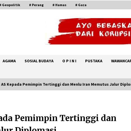
# Geopolitik
# Perang
# Hamas
# Gaza
AGAMA
SOSIAL BUDAYA
O P I N I
PUSTAKA
WAWANCA
i AS Kepada Pemimpin Tertinggi dan Menlu Iran Memutus Jalur Dipl
KTT Trilateral : Pemimpim Arab
i
Saudi, Pakistan dan Turki Bertemu
di Jeddah
pada Pemimpin Tertinggi dan
August 7, 2026
lur Diplomasi