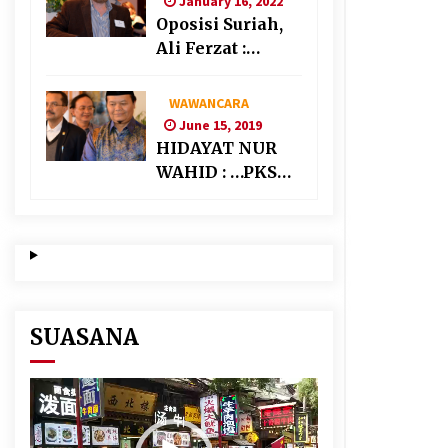
January 16, 2022
Oposisi Suriah,
Ali Ferzat :
Banyak
Kekuatan Asing
WAWANCARA
“Bermain” di
June 15, 2019
Suriah
HIDAYAT NUR
WAHID : …PKS
AKAN
BERKOALISI
DENGAN PARTAI
NASIONALIS
SEKULAR
SUASANA
Video
Player