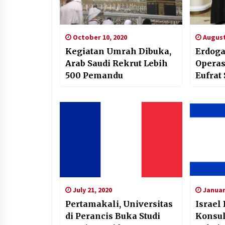
October 10, 2020
August
Kegiatan Umrah Dibuka,
Erdog
Arab Saudi Rekrut Lebih
Operasi Militer di T
500 Pemandu
Eufrat
July 21, 2020
January
Pertamakali, Universitas
Israel
di Perancis Buka Studi
Konsul