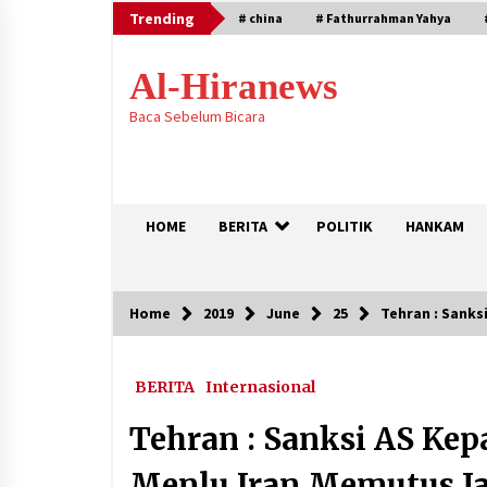
Skip
Trending
# china
# Fathurrahman Yahya
to
content
Al-Hiranews
Baca Sebelum Bicara
HOME
BERITA
POLITIK
HANKAM
Home
2019
June
25
Tehran : Sanks
Trending
BERITA
Internasional
Houthi Menyerang Kamp Militer
Pemerintah dan Membom Najran d
Arab Saudi
Tehran : Sanksi AS Ke
August 7, 2026
Menlu Iran Memutus Ja