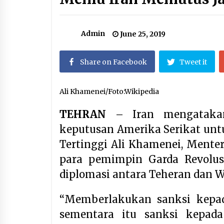
Setelah Zohran Mamdani, Kini
Abdul El-Sayed Mengguncang
Politik Amerika
August 7, 2026
Admin
June 25, 2019
Kerajaan Arab Saudi Menyerukan
Peng Matan Hilal Dzul Hijjah pada
Share on Facebook
Tweet it
Hari Minggu
May 17, 2026
Ali Khamenei/Foto:Wikipedia
Jemaah Haji Indonesia Mulai
Berangkat Melalui Makkah Route,
TEHRAN
– Iran mengatakan
Layanan Kian Mudah dan
Terintegrasi
April 23, 2026
keputusan Amerika Serikat un
Tertinggi Ali Khamenei, Mente
para pemimpin Garda Revolus
diplomasi antara Teheran dan 
“Memberlakukan sanksi kepada
sementara itu sanksi kepad