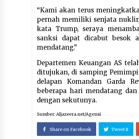
“Kami akan terus meningkatka
pernah memiliki senjata nuklir
kata Trump, seraya menamba
sanksi dapat dicabut besok a
mendatang.”
Departemen Keuangan AS telah
ditujukan, di samping Pemimpin
delapan Komandan Garda Re
beberapa hari mendatang dan
dengan sekutunya.
Sumber: Aljazeera.net/Agensi
Share on Facebook
Tweet it