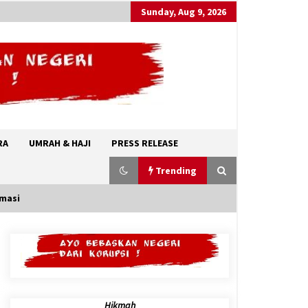
Sunday, Aug 9, 2026
RA
UMRAH & HAJI
PRESS RELEASE
Trending
omasi
Abdul El-Sayed, Awalnya Tidak
ditakdirkan Untuk Menjadi Politisi
August 7, 2026
Hikmah