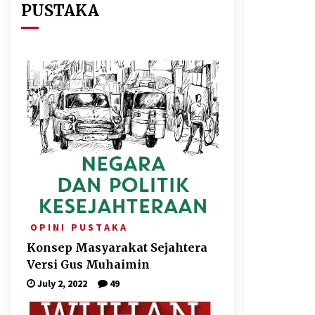
PUSTAKA
O P I N I
P U S T A K A
Konsep Masyarakat Sejahtera
Versi Gus Muhaimin
July 2, 2022
49