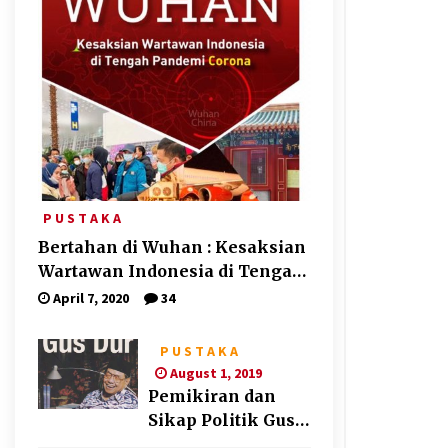
P U S T A K A
Bertahan di Wuhan : Kesaksian
Wartawan Indonesia di Tengah
Pandemi Corona
April 7, 2020
34
P U S T A K A
August 1, 2019
Pemikiran dan
Sikap Politik Gus
Dur