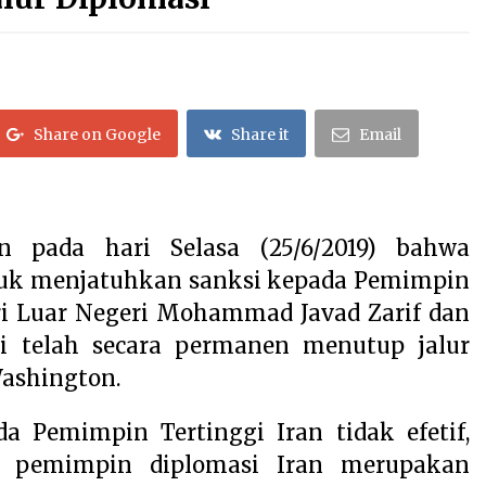
Citra Satelit : Dua Kapal Induk AS
Berada di Dekat Iran
August 4, 2026
Hari Keempat Operasional Haji
2026, 15.349 Jemaah Telah
Share on Google
Share it
Email
Diberangkatkan
April 25, 2026
Dilema Perang AS-Israel VS Iran:
Menang Kekuatan Tempur, Kalah
 pada hari Selasa (25/6/2019) bahwa
dalam Strategi
April 22, 2026
tuk menjatuhkan sanksi kepada Pemimpin
ri Luar Negeri Mohammad Javad Zarif dan
i telah secara permanen menutup jalur
Washington.
 Pemimpin Tertinggi Iran tidak efetif,
a pemimpin diplomasi Iran merupakan