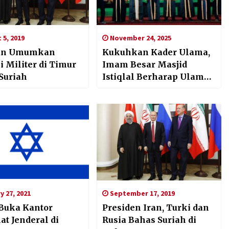
 5, 2019
November 24, 2025
an Umumkan
Kukuhkan Kader Ulama,
imur
Imam Besar Masjid
 Suriah
Istiqlal Berharap Ulama
Nusantara Bisa Meng
‘’Indonesiakan’’ Dunia.
 27, 2021
September 17, 2019
 Buka Kantor
Presiden Iran, Turki dan
at Jenderal di
Rusia Bahas Suriah di