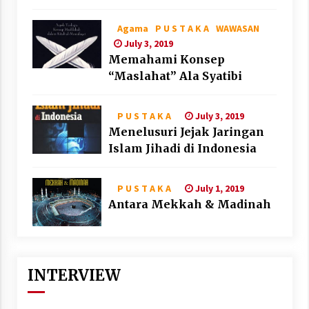
Agama
P U S T A K A
WAWASAN
July 3, 2019
Memahami Konsep
“Maslahat” Ala Syatibi
July 3, 2019
P U S T A K A
Menelusuri Jejak Jaringan
Islam Jihadi di Indonesia
July 1, 2019
P U S T A K A
Antara Mekkah & Madinah
INTERVIEW