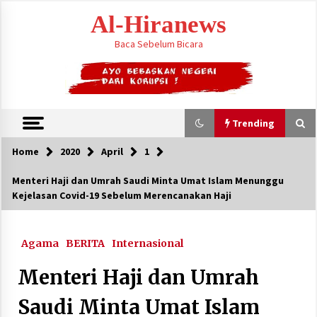
Skip
Al-Hiranews
to
content
Baca Sebelum Bicara
Trending
Home
2020
April
1
Trending
Menteri Haji dan Umrah Saudi Minta Umat Islam Menunggu
Kejelasan Covid-19 Sebelum Merencanakan Haji
Houthi Menyerang Kamp Militer Pemerintah
dan Membom Najran di Arab Saudi
August 7, 2026
Agama
BERITA
Internasional
KTT Trilateral : Pemimpim Arab Saudi,
Menteri Haji dan Umrah
Pakistan dan Turki Bertemu di Jeddah
August 7, 2026
Saudi Minta Umat Islam