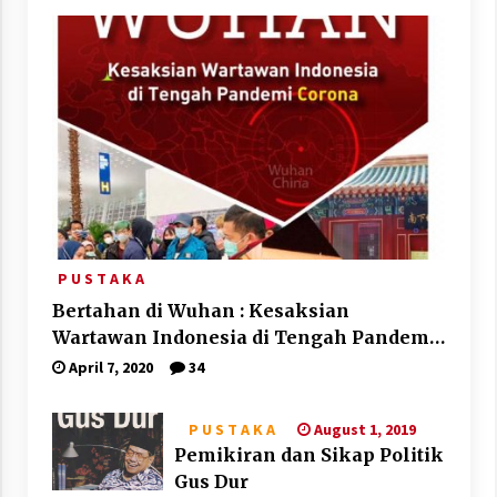
P U S T A K A
Bertahan di Wuhan : Kesaksian
Wartawan Indonesia di Tengah Pandemi
Corona
April 7, 2020
34
August 1, 2019
P U S T A K A
Pemikiran dan Sikap Politik
Gus Dur