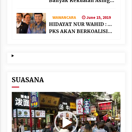
Banyak Kekuatan Asing
“Bermain” di Suriah
June 15, 2019
WAWANCARA
HIDAYAT NUR WAHID : …
PKS AKAN BERKOALISI
DENGAN PARTAI
NASIONALIS SEKULAR
SUASANA
Video
Player