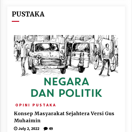
PUSTAKA
O P I N I
P U S T A K A
Konsep Masyarakat Sejahtera Versi Gus
Muhaimin
July 2, 2022
49