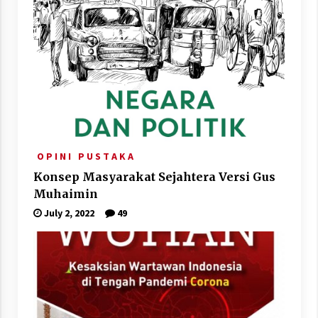
O P I N I
P U S T A K A
Konsep Masyarakat Sejahtera Versi Gus
Muhaimin
July 2, 2022
49