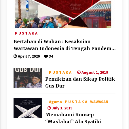
P U S T A K A
Bertahan di Wuhan : Kesaksian
Wartawan Indonesia di Tengah Pandemi
Corona
April 7, 2020
34
August 1, 2019
P U S T A K A
Pemikiran dan Sikap Politik
Gus Dur
Agama
P U S T A K A
WAWASAN
July 3, 2019
Memahami Konsep
“Maslahat” Ala Syatibi