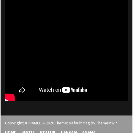
Copyright@HIRAMEDIA 2026 Theme: Default Mag by
ThemeInWP
HOME
BERITA
POLITIK
HANKAM
AGAMA