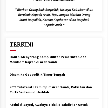
Hari Keempat Operasional Haji 2026, 15.349
'' Biarkan Orang Baik Berpolitik, Niscaya Kebaikan Akan
Jemaah Telah Diberangkatkan
Berpihak Kepada Anda. Tapi, Jangan Biarkan Orang
April 25, 2026
Jahat Berpolitik, Karena Kejahatan Akan Berpihak
Kepada Anda ''
Bapenda Provinsi Banten Gandeng Politisi PKB
Gelar Penyuluhan Optimalisasi Pajak Daerah di
Kota Tangerang
April 24, 2026
TERKINI
Jemaah Haji Indonesia Mulai Berangkat
Melalui Makkah Route, Layanan Kian Mudah
Houthi Menyerang Kamp Militer Pemerintah dan
dan Terintegrasi
Membom Najran di Arab Saudi
April 23, 2026
Dinamika Geopolitik Timur Tengah
Dilema Perang AS-Israel VS Iran: Menang
Kekuatan Tempur, Kalah dalam Strategi
April 22, 2026
KTT Trilateral : Pemimpim Arab Saudi, Pakistan dan
Turki Bertemu di Jeddah
Laporan Aljazeera.net, Fasilitas Nuklir Iran
antara Pegawasan dan Pembongkaran : Apa
saja Skenario yang Mungkin Terjadi ?
Abdul El-Sayed, Awalnya Tidak ditakdirkan Untuk