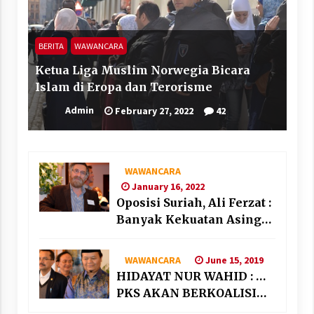
BERITA
WAWANCARA
Ketua Liga Muslim Norwegia Bicara
Islam di Eropa dan Terorisme
Admin
February 27, 2022
42
WAWANCARA
January 16, 2022
Oposisi Suriah, Ali Ferzat :
Banyak Kekuatan Asing
“Bermain” di Suriah
June 15, 2019
WAWANCARA
HIDAYAT NUR WAHID : …
PKS AKAN BERKOALISI
DENGAN PARTAI