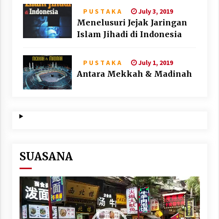
July 3, 2019
P U S T A K A
Menelusuri Jejak Jaringan
Islam Jihadi di Indonesia
July 1, 2019
P U S T A K A
Antara Mekkah & Madinah
SUASANA
Video
Player