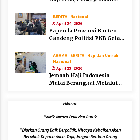
Telah Diberangkatkan
BERITA
Nasional
April 24, 2026
Bapenda Provinsi Banten
Gandeng Politisi PKB Gelar
Penyuluhan Optimalisasi
Pajak Daerah di Kota
AGAMA
BERITA
Haji dan Umrah
Tangerang
Nasional
April 23, 2026
Jemaah Haji Indonesia
Mulai Berangkat Melalui
Makkah Route, Layanan
Kian Mudah dan
Hikmah
Terintegrasi
Politik Antara Baik dan Buruk
'' Biarkan Orang Baik Berpolitik, Niscaya Kebaikan Akan
Berpihak Kepada Anda. Tapi, Jangan Biarkan Orang