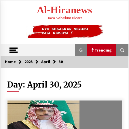
Skip
Al-Hiranews
to
content
Baca Sebelum Bicara
Trending
Home
2025
April
30
Trending
Day:
April 30, 2025
Citra Satelit : Dua Kapal Induk AS Berada di
Dekat Iran
August 4, 2026
Jelang Armuzna, Kemenhaj Fokus Layani
Jemaah di Makkah
May 17, 2026