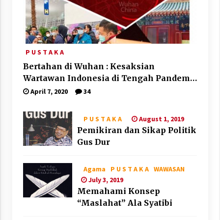
P U S T A K A
Bertahan di Wuhan : Kesaksian
Wartawan Indonesia di Tengah Pandemi
Corona
April 7, 2020
34
August 1, 2019
P U S T A K A
Pemikiran dan Sikap Politik
Gus Dur
Agama
P U S T A K A
WAWASAN
July 3, 2019
Memahami Konsep
“Maslahat” Ala Syatibi