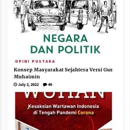
O P I N I
P U S T A K A
Konsep Masyarakat Sejahtera Versi Gus
Muhaimin
July 2, 2022
49