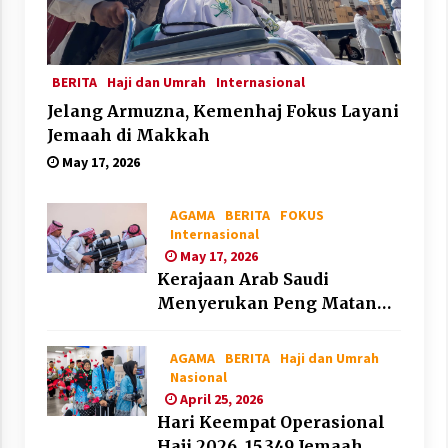
BERITA
Haji dan Umrah
Internasional
Jelang Armuzna, Kemenhaj Fokus Layani
Jemaah di Makkah
May 17, 2026
AGAMA
BERITA
FOKUS
Internasional
May 17, 2026
Kerajaan Arab Saudi
Menyerukan Peng Matan
Hilal Dzul Hijjah pada Hari
Minggu
AGAMA
BERITA
Haji dan Umrah
Nasional
April 25, 2026
Hari Keempat Operasional
Haji 2026, 15.349 Jemaah