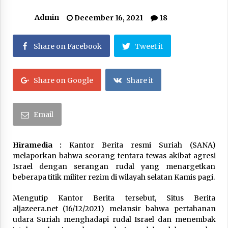
Kerajaan Arab Saudi Menyerukan Peng Matan
Admin
December 16, 2021
18
Hilal Dzul Hijjah pada Hari Minggu
May 17, 2026
Share on Facebook
Tweet it
Hari Keempat Operasional Haji 2026, 15.349
Jemaah Telah Diberangkatkan
April 25, 2026
Share on Google
Share it
Bapenda Provinsi Banten Gandeng Politisi PKB
Gelar Penyuluhan Optimalisasi Pajak Daerah di
Email
Kota Tangerang
April 24, 2026
Hiramedia :
Kantor Berita resmi Suriah (SANA)
Jemaah Haji Indonesia Mulai Berangkat
melaporkan bahwa seorang tentara tewas akibat agresi
Melalui Makkah Route, Layanan Kian Mudah
Israel dengan serangan rudal yang menargetkan
dan Terintegrasi
beberapa titik militer rezim di wilayah selatan Kamis pagi.
April 23, 2026
Mengutip Kantor Berita tersebut, Situs Berita
Dilema Perang AS-Israel VS Iran: Menang
aljazeera.net (16/12/2021) melansir bahwa pertahanan
Kekuatan Tempur, Kalah dalam Strategi
udara Suriah menghadapi rudal Israel dan menembak
April 22, 2026