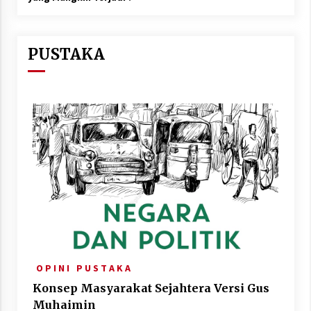
PUSTAKA
O P I N I
P U S T A K A
Konsep Masyarakat Sejahtera Versi Gus
Muhaimin