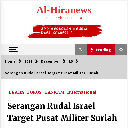
Skip
Al-Hiranews
to
content
Baca Sebelum Bicara
Trending
Home
2021
December
16
Trending
Serangan Rudal Israel Target Pusat Militer Suriah
Citra Satelit : Dua Kapal Induk AS Berada di
Dekat Iran
BERITA
FOKUS
HANKAM
Internasional
August 4, 2026
Serangan Rudal Israel
Jelang Armuzna, Kemenhaj Fokus Layani
Jemaah di Makkah
Target Pusat Militer Suriah
May 17, 2026