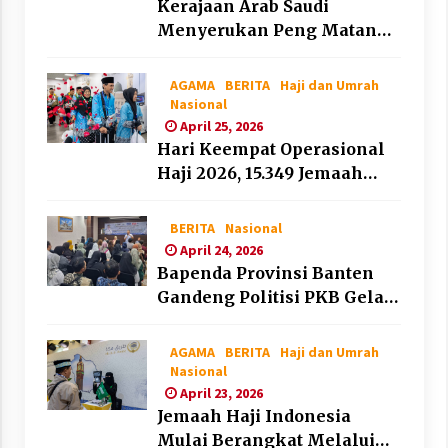
Kerajaan Arab Saudi
Menyerukan Peng Matan
Hilal Dzul Hijjah pada Hari
Minggu
AGAMA
BERITA
Haji dan Umrah
Nasional
April 25, 2026
Hari Keempat Operasional
Haji 2026, 15.349 Jemaah
Telah Diberangkatkan
BERITA
Nasional
April 24, 2026
Bapenda Provinsi Banten
Gandeng Politisi PKB Gelar
Penyuluhan Optimalisasi
Pajak Daerah di Kota
AGAMA
BERITA
Haji dan Umrah
Tangerang
Nasional
April 23, 2026
Jemaah Haji Indonesia
Mulai Berangkat Melalui