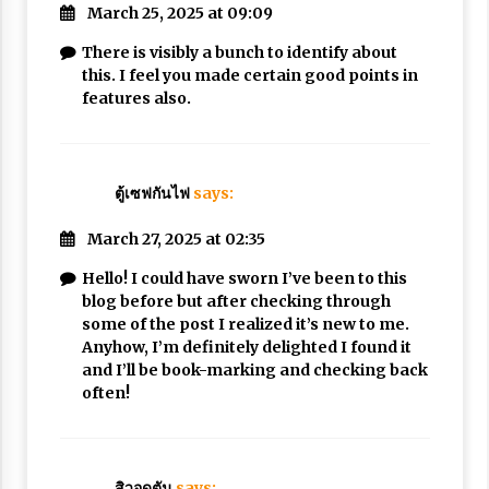
March 25, 2025 at 09:09
There is visibly a bunch to identify about
this. I feel you made certain good points in
features also.
ตู้เซฟกันไฟ
says:
March 27, 2025 at 02:35
Hello! I could have sworn I’ve been to this
blog before but after checking through
some of the post I realized it’s new to me.
Anyhow, I’m definitely delighted I found it
and I’ll be book-marking and checking back
often!
สิวอุดตัน
says: