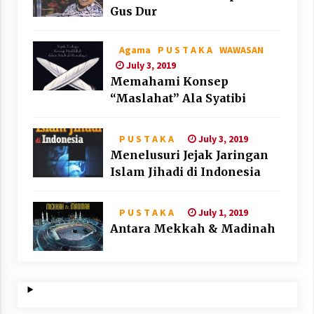
Gus Dur
Agama
P U S T A K A
WAWASAN
July 3, 2019
Memahami Konsep
“Maslahat” Ala Syatibi
July 3, 2019
P U S T A K A
Menelusuri Jejak Jaringan
Islam Jihadi di Indonesia
July 1, 2019
P U S T A K A
Antara Mekkah & Madinah