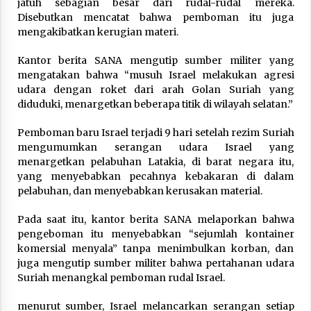
jatuh sebagian besar dari rudal-rudal mereka.
Disebutkan mencatat bahwa pemboman itu juga
Laporan Aljazeera.net, Fasilitas Nuklir Iran
mengakibatkan kerugian materi.
antara Pegawasan dan Pembongkaran : Apa
saja Skenario yang Mungkin Terjadi ?
Kantor berita SANA mengutip sumber militer yang
February 7, 2026
mengatakan bahwa “musuh Israel melakukan agresi
udara dengan roket dari arah Golan Suriah yang
Kalkulasi Dampak ‘’Serangan Militer’’ AS ke
Iran dan Penolakan Arab Saudi
diduduki, menargetkan beberapa titik di wilayah selatan.”
February 6, 2026
Pemboman baru Israel terjadi 9 hari setelah rezim Suriah
mengumumkan serangan udara Israel yang
Dirjen Bina Penyelenggaraan Haji Tegaskan
menargetkan pelabuhan Latakia, di barat negara itu,
PPIH Harus Deliver Services kepada Jemaah
yang menyebabkan pecahnya kebakaran di dalam
January 15, 2026
pelabuhan, dan menyebabkan kerusakan material.
Pelunasan Haji Khusus Tahap III Ditutup,
Pada saat itu, kantor berita SANA melaporkan bahwa
Serapan Kuota Capai 101,81%
pengeboman itu menyebabkan “sejumlah kontainer
January 15, 2026
komersial menyala” tanpa menimbulkan korban, dan
juga mengutip sumber militer bahwa pertahanan udara
Suriah menangkal pemboman rudal Israel.
Rezim Khamenei di Persimpangan: antara
Mempertahankan Status Quo atau Perubahan
menurut sumber, Israel melancarkan serangan setiap
January 14, 2026