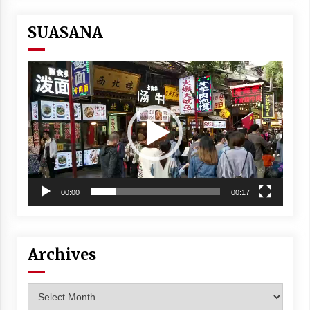
SUASANA
Video
Player
00:00
00:17
Archives
Archives