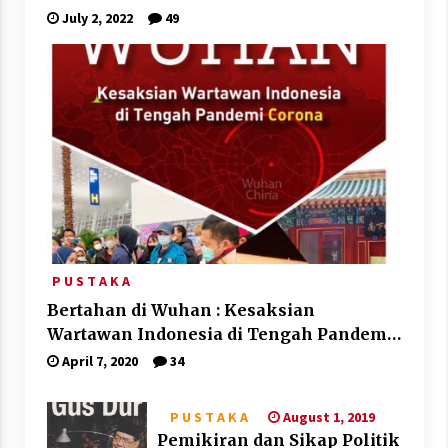
July 2, 2022
49
P U S T A K A
Bertahan di Wuhan : Kesaksian
Wartawan Indonesia di Tengah Pandemi
Corona
April 7, 2020
34
August 1, 2019
P U S T A K A
Pemikiran dan Sikap Politik