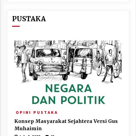
PUSTAKA
O P I N I
P U S T A K A
Konsep Masyarakat Sejahtera Versi Gus
Muhaimin