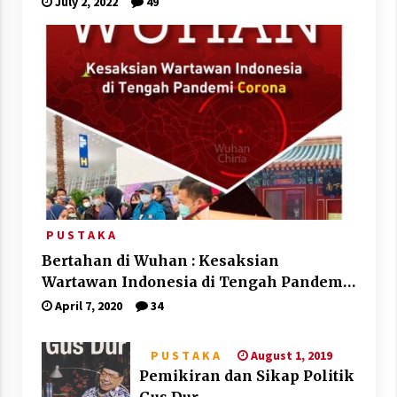
July 2, 2022
49
P U S T A K A
Bertahan di Wuhan : Kesaksian
Wartawan Indonesia di Tengah Pandemi
Corona
April 7, 2020
34
August 1, 2019
P U S T A K A
Pemikiran dan Sikap Politik
Gus Dur