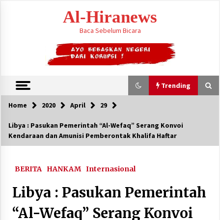
Skip
Al-Hiranews
to
content
Baca Sebelum Bicara
Trending
Home
2020
April
29
Trending
Libya : Pasukan Pemerintah “Al-Wefaq” Serang Konvoi
Kendaraan dan Amunisi Pemberontak Khalifa Haftar
Houthi Menyerang Kamp Militer Pemerintah
dan Membom Najran di Arab Saudi
August 7, 2026
BERITA
HANKAM
Internasional
KTT Trilateral : Pemimpim Arab Saudi,
Libya : Pasukan Pemerintah
Pakistan dan Turki Bertemu di Jeddah
August 7, 2026
“Al-Wefaq” Serang Konvoi