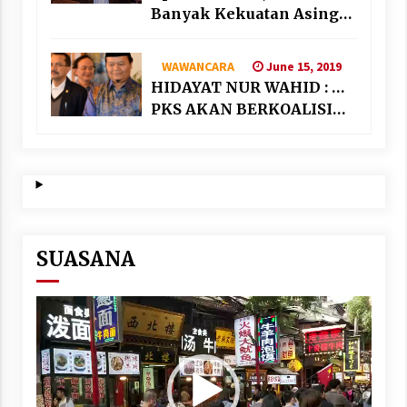
Banyak Kekuatan Asing
“Bermain” di Suriah
June 15, 2019
WAWANCARA
HIDAYAT NUR WAHID : …
PKS AKAN BERKOALISI
DENGAN PARTAI
NASIONALIS SEKULAR
SUASANA
Video
Player