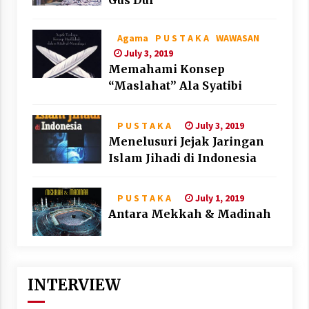
Agama
P U S T A K A
WAWASAN
July 3, 2019
Memahami Konsep
“Maslahat” Ala Syatibi
July 3, 2019
P U S T A K A
Menelusuri Jejak Jaringan
Islam Jihadi di Indonesia
July 1, 2019
P U S T A K A
Antara Mekkah & Madinah
INTERVIEW