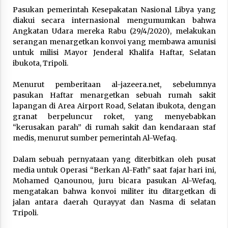
Pasukan pemerintah Kesepakatan Nasional Libya yang
Hari Keempat Operasional Haji 2026, 15.349
diakui secara internasional mengumumkan bahwa
Jemaah Telah Diberangkatkan
Angkatan Udara mereka Rabu (29/4/2020), melakukan
April 25, 2026
serangan menargetkan konvoi yang membawa amunisi
untuk milisi Mayor Jenderal Khalifa Haftar, Selatan
Bapenda Provinsi Banten Gandeng Politisi PKB
ibukota, Tripoli.
Gelar Penyuluhan Optimalisasi Pajak Daerah di
Kota Tangerang
Menurut pemberitaan al-jazeera.net, sebelumnya
April 24, 2026
pasukan Haftar menargetkan sebuah rumah sakit
lapangan di Area Airport Road, Selatan ibukota, dengan
Jemaah Haji Indonesia Mulai Berangkat
granat berpeluncur roket, yang menyebabkan
Melalui Makkah Route, Layanan Kian Mudah
dan Terintegrasi
“kerusakan parah” di rumah sakit dan kendaraan staf
April 23, 2026
medis, menurut sumber pemerintah Al-Wefaq.
Dilema Perang AS-Israel VS Iran: Menang
Dalam sebuah pernyataan yang diterbitkan oleh pusat
Kekuatan Tempur, Kalah dalam Strategi
media untuk Operasi “Berkan Al-Fath” saat fajar hari ini,
April 22, 2026
Mohamed Qanounou, juru bicara pasukan Al-Wefaq,
mengatakan bahwa konvoi militer itu ditargetkan di
jalan antara daerah Qurayyat dan Nasma di selatan
Laporan Aljazeera.net, Fasilitas Nuklir Iran
antara Pegawasan dan Pembongkaran : Apa
Tripoli.
saja Skenario yang Mungkin Terjadi ?