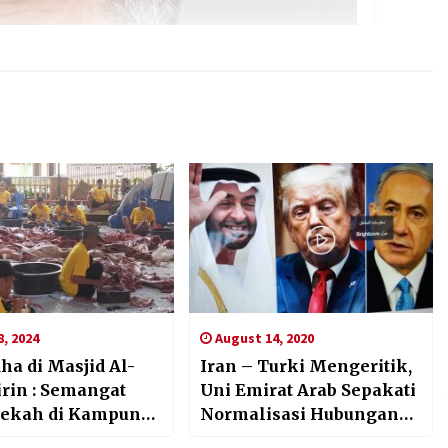
, 2024
August 14, 2020
dha di Masjid Al-
Iran – Turki Mengeritik,
rin : Semangat
Uni Emirat Arab Sepakati
dekah di Kampung
Normalisasi Hubungan
h
dengan Israel.