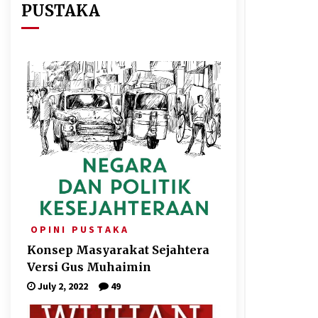
PUSTAKA
O P I N I
P U S T A K A
Konsep Masyarakat Sejahtera
Versi Gus Muhaimin
July 2, 2022
49