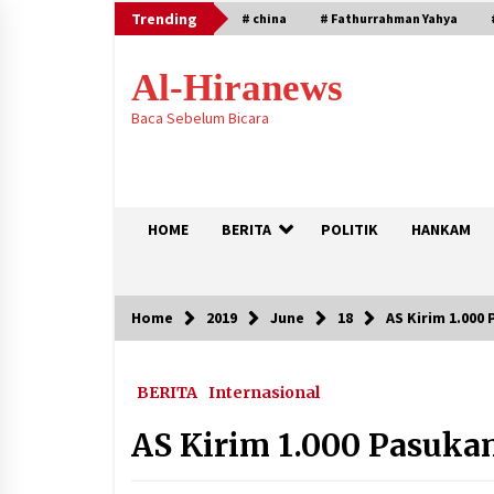
Skip
Trending
# china
# Fathurrahman Yahya
to
content
Al-Hiranews
Baca Sebelum Bicara
HOME
BERITA
POLITIK
HANKAM
Home
2019
June
18
AS Kirim 1.00
Trending
BERITA
Internasional
Houthi Menyerang Kamp Militer
Pemerintah dan Membom Najran d
Arab Saudi
AS Kirim 1.000 Pasuk
August 7, 2026