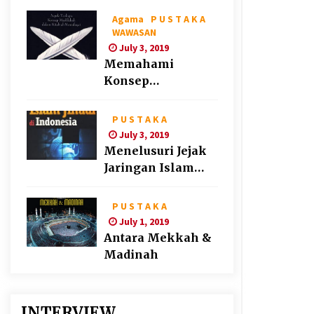
Agama
P U S T A K A
WAWASAN
July 3, 2019
Memahami
Konsep
“Maslahat” Ala
Syatibi
P U S T A K A
July 3, 2019
Menelusuri Jejak
Jaringan Islam
Jihadi di Indonesia
P U S T A K A
July 1, 2019
Antara Mekkah &
Madinah
INTERVIEW