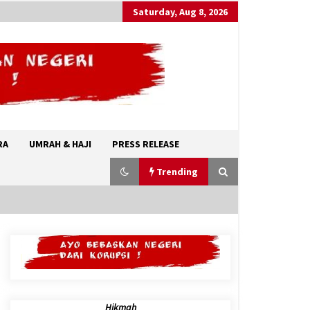
Saturday, Aug 8, 2026
RA
UMRAH & HAJI
PRESS RELEASE
Trending
Abdul El-Sayed, Awalnya Tidak
ditakdirkan Untuk Menjadi Politisi
August 7, 2026
Hikmah