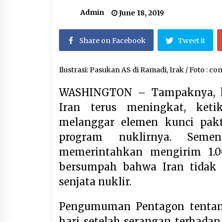
Setelah Zohran Mamdani, Kini
Abdul El-Sayed Mengguncang
Admin
June 18, 2019
Politik Amerika
August 7, 2026
Share on Facebook
Tweet it
Kerajaan Arab Saudi Menyerukan
Peng Matan Hilal Dzul Hijjah pada
Hari Minggu
Ilustrasi: Pasukan AS di Ramadi, Irak / Foto :
May 17, 2026
WASHINGTON – Tampaknya, ke
Jemaah Haji Indonesia Mulai
Iran terus meningkat, ket
Berangkat Melalui Makkah Route,
Layanan Kian Mudah dan
melanggar elemen kunci pak
Terintegrasi
April 23, 2026
program nuklirnya. Seme
memerintahkan mengirim 1.0
bersumpah bahwa Iran tidak
senjata nuklir.
Pengumuman Pentagon tentan
hari setelah serangan terhada