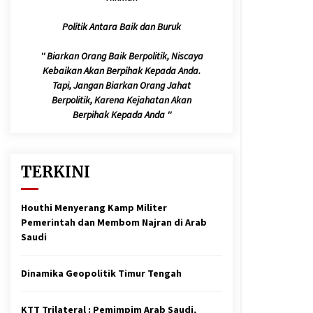
Jelang Armuzna, Kemenhaj Fokus
Layani Jemaah di Makkah
Politik Antara Baik dan Buruk
May 17, 2026
'' Biarkan Orang Baik Berpolitik, Niscaya
Kebaikan Akan Berpihak Kepada Anda.
Bapenda Provinsi Banten Gandeng
Politisi PKB Gelar Penyuluhan
Tapi, Jangan Biarkan Orang Jahat
Optimalisasi Pajak Daerah di Kota
Berpolitik, Karena Kejahatan Akan
Tangerang
April 24, 2026
Berpihak Kepada Anda ''
Laporan Aljazeera.net, Fasilitas
Nuklir Iran antara Pegawasan dan
Pembongkaran : Apa saja Skenario
TERKINI
yang Mungkin Terjadi ?
February 7, 2026
Houthi Menyerang Kamp Militer
Pemerintah dan Membom Najran di Arab
Saudi
Dinamika Geopolitik Timur Tengah
KTT Trilateral : Pemimpim Arab Saudi,