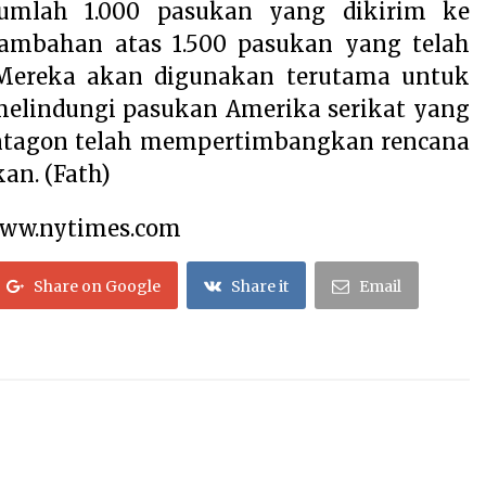
jumlah 1.000 pasukan yang dikirim ke
ambahan atas 1.500 pasukan yang telah
 Mereka akan digunakan terutama untuk
melindungi pasukan Amerika serikat yang
entagon telah mempertimbangkan rencana
an. (Fath)
www.nytimes.com
Share on Google
Share it
Email