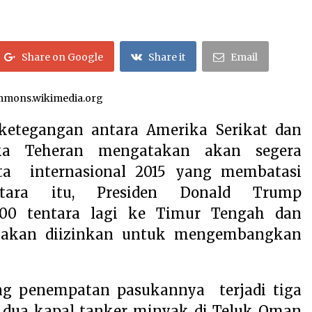
Citra Satelit : Dua Kapal Induk AS
Berada di Dekat Iran
August 4, 2026
Share on Google
Share it
Email
Hari Keempat Operasional Haji
2026, 15.349 Jemaah Telah
Diberangkatkan
 commons.wikimedia.org
April 25, 2026
tegangan antara Amerika Serikat dan
Dilema Perang AS-Israel VS Iran:
ika Teheran mengatakan akan segera
Menang Kekuatan Tempur, Kalah
dalam Strategi
ta internasional 2015 yang membatasi
April 22, 2026
ntara itu, Presiden Donald Trump
00 tentara lagi ke Timur Tengah dan
 akan diizinkan untuk mengembangkan
g penempatan pasukannya terjadi tiga
p dua kapal tanker minyak di Teluk Oman