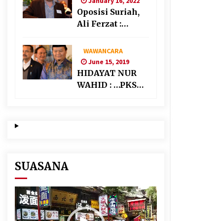
January 16, 2022
Oposisi Suriah,
Ali Ferzat :
Banyak
Kekuatan Asing
WAWANCARA
“Bermain” di
June 15, 2019
Suriah
HIDAYAT NUR
WAHID : …PKS
AKAN
BERKOALISI
DENGAN PARTAI
NASIONALIS
SEKULAR
SUASANA
Video
Player