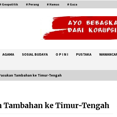
# Geopolitik
# Perang
# Hamas
# Gaza
AGAMA
SOSIAL BUDAYA
O P I N I
PUSTAKA
WAWANCA
0 Pasukan Tambahan ke Timur-Tengah
KTT Trilateral : Pemimpim Arab
i
Saudi, Pakistan dan Turki Bertemu
di Jeddah
an Tambahan ke Timur-Tengah
August 7, 2026