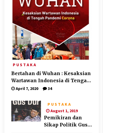
P U S T A K A
Bertahan di Wuhan : Kesaksian
Wartawan Indonesia di Tengah
Pandemi Corona
April 7, 2020
34
P U S T A K A
August 1, 2019
Pemikiran dan
Sikap Politik Gus
Dur