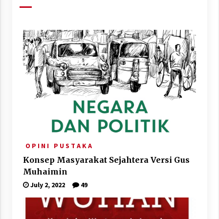
O P I N I
P U S T A K A
Konsep Masyarakat Sejahtera Versi Gus
Muhaimin
July 2, 2022
49