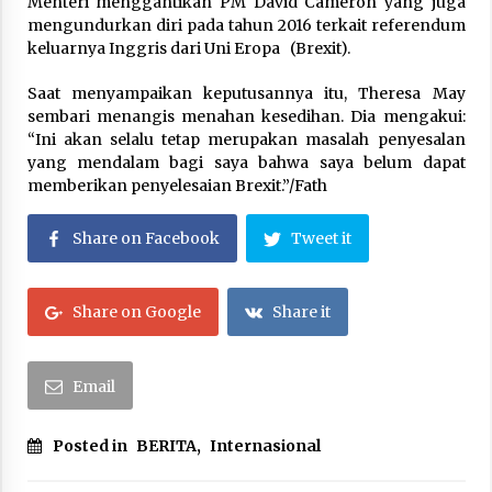
Menteri menggantikan PM David Cameron yang juga
mengundurkan diri pada tahun 2016 terkait referendum
keluarnya Inggris dari Uni Eropa (Brexit).
Saat menyampaikan keputusannya itu, Theresa May
sembari menangis menahan kesedihan. Dia mengakui:
“Ini akan selalu tetap merupakan masalah penyesalan
yang mendalam bagi saya bahwa saya belum dapat
memberikan penyelesaian Brexit.”/Fath
Share on Facebook
Tweet it
Share on Google
Share it
Email
Posted in
BERITA
,
Internasional