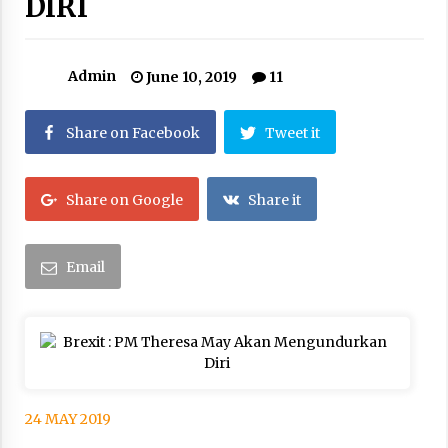
DIRI
Kerajaan Arab Saudi Menyerukan Peng Matan
Hilal Dzul Hijjah pada Hari Minggu
May 17, 2026
Admin
June 10, 2019
11
Hari Keempat Operasional Haji 2026, 15.349
Jemaah Telah Diberangkatkan
Share on Facebook
Tweet it
April 25, 2026
Share on Google
Share it
Bapenda Provinsi Banten Gandeng Politisi PKB
Gelar Penyuluhan Optimalisasi Pajak Daerah di
Kota Tangerang
April 24, 2026
Email
Jemaah Haji Indonesia Mulai Berangkat
Melalui Makkah Route, Layanan Kian Mudah
dan Terintegrasi
April 23, 2026
Dilema Perang AS-Israel VS Iran: Menang
Kekuatan Tempur, Kalah dalam Strategi
24 MAY 2019
April 22, 2026