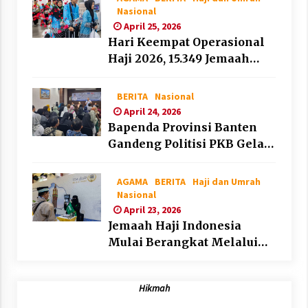
Nasional
April 25, 2026
Hari Keempat Operasional
Haji 2026, 15.349 Jemaah
Telah Diberangkatkan
BERITA
Nasional
April 24, 2026
Bapenda Provinsi Banten
Gandeng Politisi PKB Gelar
Penyuluhan Optimalisasi
Pajak Daerah di Kota
AGAMA
BERITA
Haji dan Umrah
Tangerang
Nasional
April 23, 2026
Jemaah Haji Indonesia
Mulai Berangkat Melalui
Makkah Route, Layanan
Kian Mudah dan
Hikmah
Terintegrasi