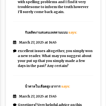
with spelling problems and I find it very
troublesome to inform the truth however
I’ll surely come back again.
รับผลิตงานสแตนเลสตามแบบ
says:
March 27, 2025 at 14:45
excellent issues altogether, you simply won
a new reader. What may you suggest about
your put up that you simply made a few
days in the past? Any certain?
น้ําตาลในเลือดสูง อาการ
says:
March 27, 2025 at 15:45
Greetings! Very helpful advice on this