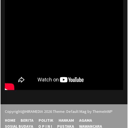
Copyright@HIRAMEDIA 2026 Theme: Default Mag by
ThemeInWP
HOME
BERITA
POLITIK
HANKAM
AGAMA
SOSIAL BUDAYA
O P I N I
PUSTAKA
WAWANCARA