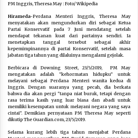
PM Inggris, Theresa May : Foto/ Wikipedia
Laporan Aljazeera.net, Fasilitas Nuklir Iran
Hirameda-
Perdana Menteri Inggris, Theresa May
antara Pegawasan dan Pembongkaran : Apa
saja Skenario yang Mungkin Terjadi ?
menyatakan akan mengundurkan diri sebagai Ketua
February 7, 2026
Partai Konservatif pada 7 Juni mendatang setelah
mendapat tekanan kuat dari partainya sendiri. Ia
Kalkulasi Dampak ‘’Serangan Militer’’ AS ke
menetapkan tanggal tersebut sebagai akhir
Iran dan Penolakan Arab Saudi
kepemimpinannya di partai Konservatif, setelah masa
February 6, 2026
jabatan tiga tahun yang dilaluinya mengalami gejolak.
Berbicara di Downing Street, 23/5/2019, PM May
Dirjen Bina Penyelenggaraan Haji Tegaskan
PPIH Harus Deliver Services kepada Jemaah
mengatakan adalah “kehormatan hidupku” untuk
January 15, 2026
melayani sebagai Perdana Menteri wanita kedua di
Inggris. Dengan suaranya yang pecah, dia berkata
bahwa dia akan pergi “tanpa niat buruk, tetapi dengan
Pelunasan Haji Khusus Tahap III Ditutup,
rasa terima kasih yang luar biasa dan abadi untuk
Serapan Kuota Capai 101,81%
memiliki kesempatan untuk melayani negara yang saya
January 15, 2026
cintai”. Demikian pernyataan PM Theresa May seperti
dikutip The Guardian.com, 23/5/2019.
Rezim Khamenei di Persimpangan: antara
Mempertahankan Status Quo atau Perubahan
Selama kurang lebih tiga tahun menjabat Perdana
January 14, 2026