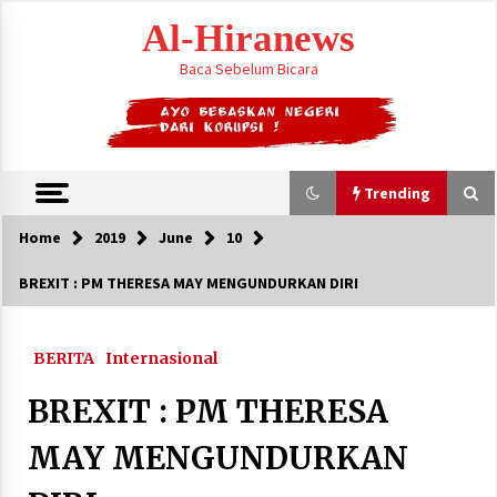
Skip
Al-Hiranews
to
content
Baca Sebelum Bicara
Trending
Home
2019
June
10
Trending
BREXIT : PM THERESA MAY MENGUNDURKAN DIRI
Citra Satelit : Dua Kapal Induk AS Berada di
Dekat Iran
BERITA
Internasional
August 4, 2026
BREXIT : PM THERESA
Jelang Armuzna, Kemenhaj Fokus Layani
Jemaah di Makkah
MAY MENGUNDURKAN
May 17, 2026