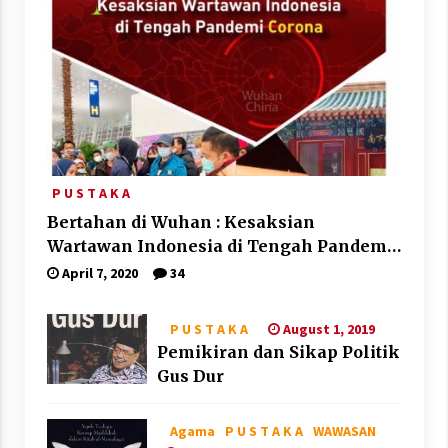
P U S T A K A
Bertahan di Wuhan : Kesaksian
Wartawan Indonesia di Tengah Pandemi
Corona
April 7, 2020
34
August 1, 2019
P U S T A K A
Pemikiran dan Sikap Politik
Gus Dur
Agama
P U S T A K A
WAWASAN