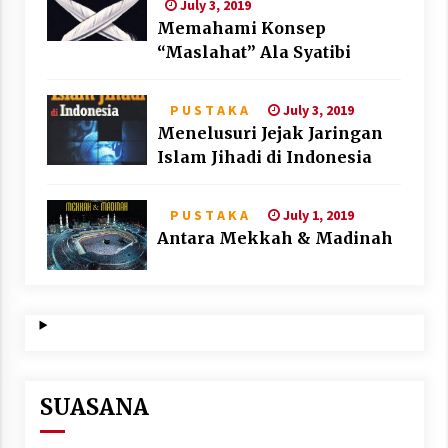
July 3, 2019
Memahami Konsep
“Maslahat” Ala Syatibi
July 3, 2019
P U S T A K A
Menelusuri Jejak Jaringan
Islam Jihadi di Indonesia
July 1, 2019
P U S T A K A
Antara Mekkah & Madinah
SUASANA