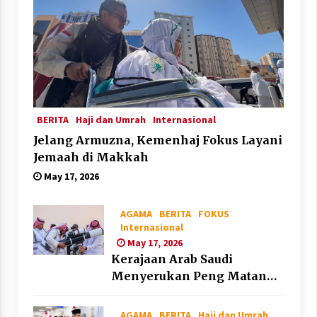
BERITA
Haji dan Umrah
Internasional
Jelang Armuzna, Kemenhaj Fokus Layani
Jemaah di Makkah
May 17, 2026
AGAMA
BERITA
FOKUS
Internasional
May 17, 2026
Kerajaan Arab Saudi
Menyerukan Peng Matan
Hilal Dzul Hijjah pada Hari
Minggu
AGAMA
BERITA
Haji dan Umrah