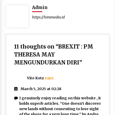
Admin
https://hiramedia.id
11 thoughts on “
BREXIT : PM
THERESA MAY
MENGUNDURKAN DIRI
”
Vito Kotz
says:
March 5, 2025 at 02:28
I genuinely enjoy reading on this website , it
holds superb articles. “One doesn’t discover
new lands without consenting to lose sight
of the shore for a very long time.” by Andre